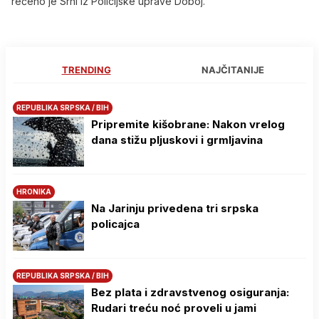
rečeno je Srni iz Policijske uprave Doboj.
TRENDING
NAJČITANIJE
REPUBLIKA SRPSKA / BIH
Pripremite kišobrane: Nakon vrelog
dana stižu pljuskovi i grmljavina
HRONIKA
Na Јarinju privedena tri srpska
policajca
REPUBLIKA SRPSKA / BIH
Bez plata i zdravstvenog osiguranja:
Rudari treću noć proveli u jami