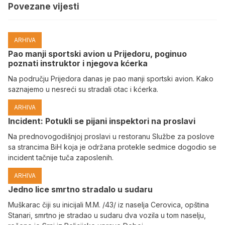
Povezane vijesti
ARHIVA
Pao manji sportski avion u Prijedoru, poginuo
poznati instruktor i njegova kćerka
Na području Prijedora danas je pao manji sportski avion. Kako
saznajemo u nesreći su stradali otac i kćerka.
ARHIVA
Incident: Potukli se pijani inspektori na proslavi
Na prednovogodišnjoj proslavi u restoranu Službe za poslove
sa strancima BiH koja je održana protekle sedmice dogodio se
incident tačnije tuča zaposlenih.
ARHIVA
Јedno lice smrtno stradalo u sudaru
Muškarac čiji su inicijali M.M. /43/ iz naselja Cerovica, opština
Stanari, smrtno je stradao u sudaru dva vozila u tom naselju,