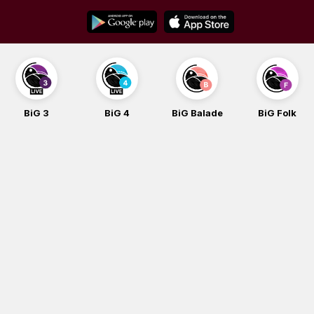
Skip
to
content
BiG 3
BiG 4
BiG Balade
BiG Folk