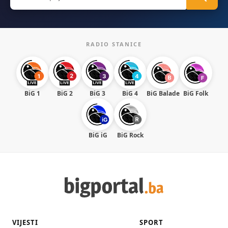
for:
RADIO STANICE
BiG 1
BiG 2
BiG 3
BiG 4
BiG Balade
BiG Folk
BiG iG
BiG Rock
VIJESTI
SPORT