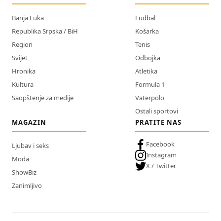
Banja Luka
Fudbal
Republika Srpska / BiH
Košarka
Region
Tenis
Svijet
Odbojka
Hronika
Atletika
Kultura
Formula 1
Saopštenje za medije
Vaterpolo
Ostali sportovi
MAGAZIN
PRATITE NAS
Facebook
Ljubav i seks
Instagram
Moda
X / Twitter
ShowBiz
Zanimljivo