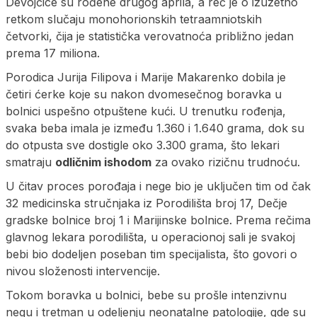
Devojčice su rođene drugog aprila, a reč je o izuzetno
retkom slučaju monohorionskih tetraamniotskih
četvorki, čija je statistička verovatnoća približno jedan
prema 17 miliona.
Porodica Jurija Filipova i Marije Makarenko dobila je
četiri ćerke koje su nakon dvomesečnog boravka u
bolnici uspešno otpuštene kući. U trenutku rođenja,
svaka beba imala je između 1.360 i 1.640 grama, dok su
do otpusta sve dostigle oko 3.300 grama, što lekari
smatraju
odličnim ishodom
za ovako rizičnu trudnoću.
U čitav proces porođaja i nege bio je uključen tim od čak
32 medicinska stručnjaka iz Porodilišta broj 17, Dečje
gradske bolnice broj 1 i Marijinske bolnice. Prema rečima
glavnog lekara porodilišta, u operacionoj sali je svakoj
bebi bio dodeljen poseban tim specijalista, što govori o
nivou složenosti intervencije.
Tokom boravka u bolnici, bebe su prošle intenzivnu
negu i tretman u odeljenju neonatalne patologije, gde su