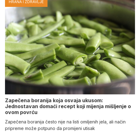
HRANA I ZDRAVLJE
Zapečena boranija koja osvaja ukusom:
Jednostavan domaći recept koji mijenja mišljenje o
ovom povrću
Zapečena boranija često nije na listi omiljenih jela, ali način
pripreme može potpuno da promijeni utisak