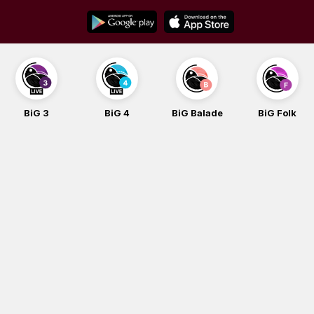
Skip
to
content
BiG 3
BiG 4
BiG Balade
BiG Folk