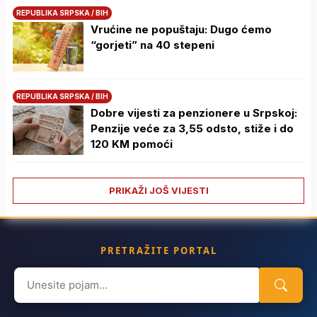
REPUBLIKA SRPSKA / BIH
Vrućine ne popuštaju: Dugo ćemo
“gorjeti” na 40 stepeni
REPUBLIKA SRPSKA / BIH
Dobre vijesti za penzionere u Srpskoj:
Penzije veće za 3,55 odsto, stiže i do
120 KM pomoći
PRIKAŽI JOŠ VIJESTI
PRETRAŽITE PORTAL
Search
for: