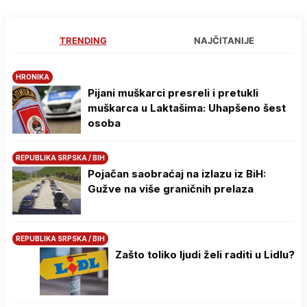
TRENDING
NAJČITANIJE
HRONIKA
Pijani muškarci presreli i pretukli
muškarca u Laktašima: Uhapšeno šest
osoba
REPUBLIKA SRPSKA / BIH
Pojačan saobraćaj na izlazu iz BiH:
Gužve na više graničnih prelaza
REPUBLIKA SRPSKA / BIH
Zašto toliko ljudi želi raditi u Lidlu?