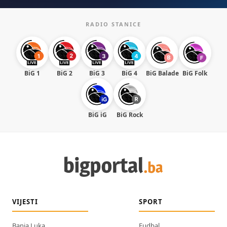
RADIO STANICE
BiG 1
BiG 2
BiG 3
BiG 4
BiG Balade
BiG Folk
BiG iG
BiG Rock
VIJESTI
SPORT
Banja Luka
Fudbal