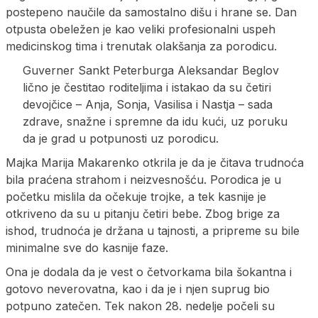
postepeno naučile da samostalno dišu i hrane se. Dan
otpusta obeležen je kao veliki profesionalni uspeh
medicinskog tima i trenutak olakšanja za porodicu.
Guverner Sankt Peterburga Aleksandar Beglov
lično je čestitao roditeljima i istakao da su četiri
devojčice – Anja, Sonja, Vasilisa i Nastja – sada
zdrave, snažne i spremne da idu kući, uz poruku
da je grad u potpunosti uz porodicu.
Majka Marija Makarenko otkrila je da je čitava trudnoća
bila praćena strahom i neizvesnošću. Porodica je u
početku mislila da očekuje trojke, a tek kasnije je
otkriveno da su u pitanju četiri bebe. Zbog brige za
ishod, trudnoća je držana u tajnosti, a pripreme su bile
minimalne sve do kasnije faze.
Ona je dodala da je vest o četvorkama bila šokantna i
gotovo neverovatna, kao i da je i njen suprug bio
potpuno zatečen. Tek nakon 28. nedelje počeli su