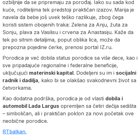
ozbiljnije da se pripremaju za porođaj. Iako su sada kod
kuće, roditeljima tek predstoji praktičan izazov. Marija je
navela da bebe još uvek teško razlikuje, zbog čega
koristi sistem obojenih traka: Zelena za Anju, žuta za
Sonju, plava za Vasilisu i crvena za Anastasiju. Kaže da
tek po sitnim detaljima, poput oblika lica, može da
prepozna pojedine ćerke, prenosi portal IZ.ru.
Porodica je već dobila status porodice sa više dece, kao i
sve pripadajuće regionalne i federalne beneficije,
uključujući
materinski kapital
. Dodeljeni su im i
socijalni
radnik i dadilja
, kako bi se olakšao svakodnevni život sa
četvorkama.
Kao dodatna podrška, porodica je od vlasti
dobila i
automobil Lada Largus
opremljen sa četiri dečija sedišta
– simboličan, ali i praktičan poklon za novi početak ove
neobične porodice.
RTbalkan.