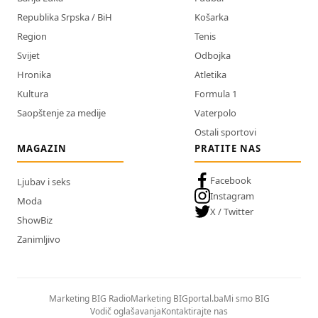
Republika Srpska / BiH
Košarka
Region
Tenis
Svijet
Odbojka
Hronika
Atletika
Kultura
Formula 1
Saopštenje za medije
Vaterpolo
Ostali sportovi
MAGAZIN
PRATITE NAS
Facebook
Ljubav i seks
Instagram
Moda
X / Twitter
ShowBiz
Zanimljivo
Marketing BIG Radio
Marketing BIGportal.ba
Mi smo BIG
Vodič oglašavanja
Kontaktirajte nas