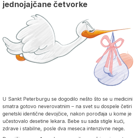
jednojajčane četvorke
U Sankt Peterburgu se dogodilo nešto što se u medicini
smatra gotovo neverovatnim – na svet su dospele četiri
genetski identične devojčice, nakon porođaja u kome je
učestovalo desetine lekara. Bebe su sada stigle kući,
zdrave i stabilne, posle dva meseca intenzivne nege.