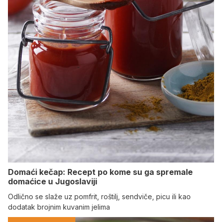
Domaći kečap: Recept po kome su ga spremale
domaćice u Jugoslaviji
Odlično se slaže uz pomfrit, roštilj, sendviče, picu ili kao
dodatak brojnim kuvanim jelima