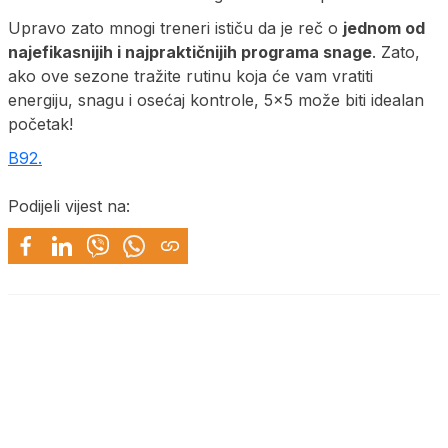
Upravo zato mnogi treneri ističu da je reč o
jednom od
najefikasnijih i najpraktičnijih programa snage
. Zato,
ako ove sezone tražite rutinu koja će vam vratiti
energiju, snagu i osećaj kontrole, 5×5 može biti idealan
početak!
B92.
Podijeli vijest na: