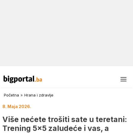
Početna
»
Hrana i zdravlje
8. Maja 2026.
Više nećete trošiti sate u teretani:
Trening 5×5 zaludeće i vas, a