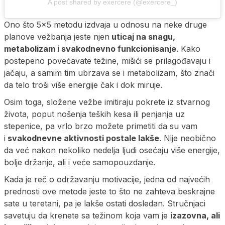
A post shared by exercere (@exercere_)
Ono što 5×5 metodu izdvaja u odnosu na neke druge
planove vežbanja jeste njen
uticaj na snagu,
metabolizam i svakodnevno funkcionisanje
. Kako
postepeno povećavate težine, mišići se prilagođavaju i
jačaju, a samim tim ubrzava se i metabolizam, što znači
da telo troši više energije čak i dok miruje.
Osim toga, složene vežbe imitiraju pokrete iz stvarnog
života, poput nošenja teških kesa ili penjanja uz
stepenice, pa vrlo brzo možete primetiti da su vam
i
svakodnevne aktivnosti postale lakše
. Nije neobično
da već nakon nekoliko nedelja ljudi osećaju više energije,
bolje držanje, ali i veće samopouzdanje.
Kada je reč o održavanju motivacije, jedna od najvećih
prednosti ove metode jeste to što ne zahteva beskrajne
sate u teretani, pa je lakše ostati dosledan. Stručnjaci
savetuju da krenete sa težinom koja vam je
izazovna, ali