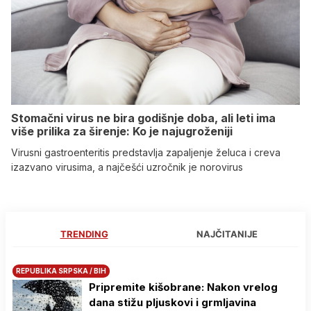
Stomačni virus ne bira godišnje doba, ali leti ima
više prilika za širenje: Ko je najugroženiji
Virusni gastroenteritis predstavlja zapaljenje želuca i creva
izazvano virusima, a najčešći uzročnik je norovirus
TRENDING
NAJČITANIJE
REPUBLIKA SRPSKA / BIH
Pripremite kišobrane: Nakon vrelog
dana stižu pljuskovi i grmljavina