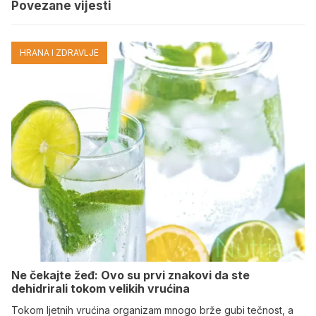
Povezane vijesti
HRANA I ZDRAVLJE
Ne čekajte žeđ: Ovo su prvi znakovi da ste
dehidrirali tokom velikih vrućina
Tokom ljetnih vrućina organizam mnogo brže gubi tečnost, a