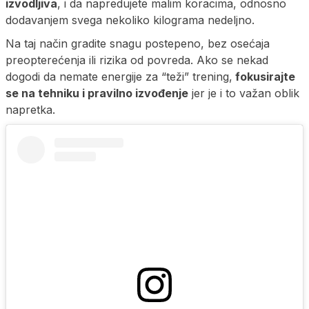
izvodljiva
, i da napredujete malim koracima, odnosno
dodavanjem svega nekoliko kilograma nedeljno.
Na taj način gradite snagu postepeno, bez osećaja
preopterećenja ili rizika od povreda. Ako se nekad
dogodi da nemate energije za “teži” trening,
fokusirajte
se na tehniku i pravilno izvođenje
jer je i to važan oblik
napretka.