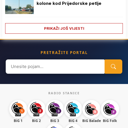
kolone kod Prijedorske petlje
PRIKAŽI JOŠ VIJESTI
PRETRAŽITE PORTAL
Search
for:
RADIO STANICE
BiG 1
BiG 2
BiG 3
BiG 4
BiG Balade
BiG Folk