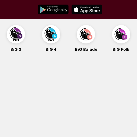
Skip
to
content
BiG 4
BiG Balade
BiG Folk
BiG iG