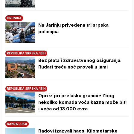
HRONIKA
Na Јarinju privedena tri srpska
policajca
REPUBLIKA SRPSKA / BIH
Bez plata i zdravstvenog osiguranja:
Rudari treću noć proveli u jami
REPUBLIKA SRPSKA / BIH
Oprez pri prelasku granice: Zbog
nekoliko komada voća kazna može biti
i veća od 13.000 evra
BANJA LUKA
Radovi izazvali haos: Kilometarske