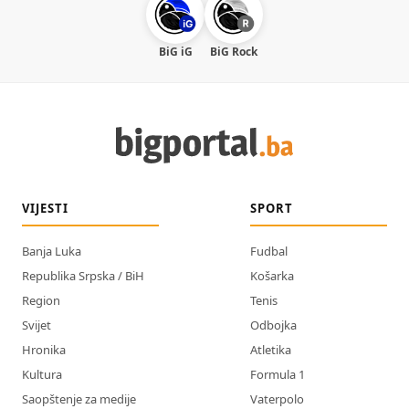
BiG iG
BiG Rock
VIJESTI
SPORT
Banja Luka
Fudbal
Republika Srpska / BiH
Košarka
Region
Tenis
Svijet
Odbojka
Hronika
Atletika
Kultura
Formula 1
Saopštenje za medije
Vaterpolo