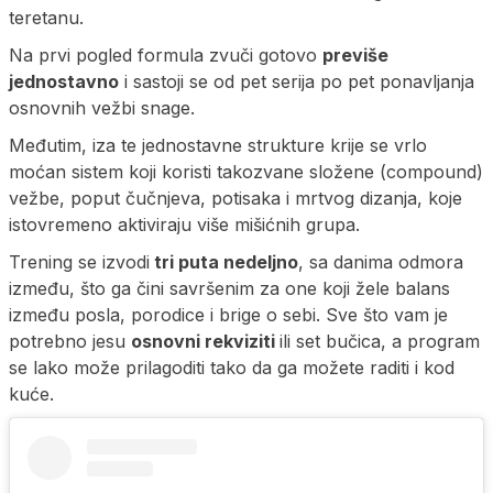
teretanu.
Na prvi pogled formula zvuči gotovo
previše
jednostavno
i sastoji se od pet serija po pet ponavljanja
osnovnih vežbi snage.
Međutim, iza te jednostavne strukture krije se vrlo
moćan sistem koji koristi takozvane složene (compound)
vežbe, poput čučnjeva, potisaka i mrtvog dizanja, koje
istovremeno aktiviraju više mišićnih grupa.
Trening se izvodi
tri puta nedeljno
, sa danima odmora
između, što ga čini savršenim za one koji žele balans
između posla, porodice i brige o sebi. Sve što vam je
potrebno jesu
osnovni rekviziti
ili set bučica, a program
se lako može prilagoditi tako da ga možete raditi i kod
kuće.