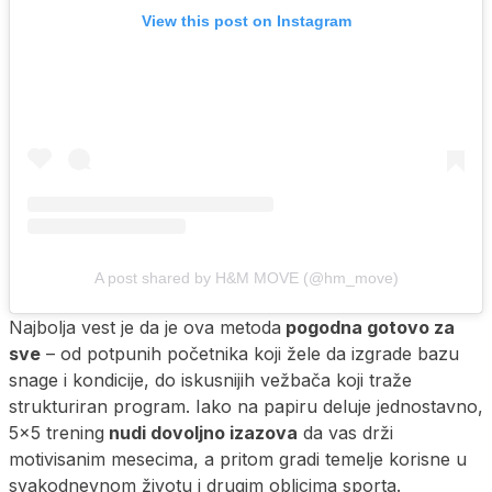
View this post on Instagram
A post shared by H&M MOVE (@hm_move)
Najbolja vest je da je ova metoda
pogodna gotovo za
sve
– od potpunih početnika koji žele da izgrade bazu
snage i kondicije, do iskusnijih vežbača koji traže
strukturiran program. Iako na papiru deluje jednostavno,
5×5 trening
nudi dovoljno izazova
da vas drži
motivisanim mesecima, a pritom gradi temelje korisne u
svakodnevnom životu i drugim oblicima sporta.