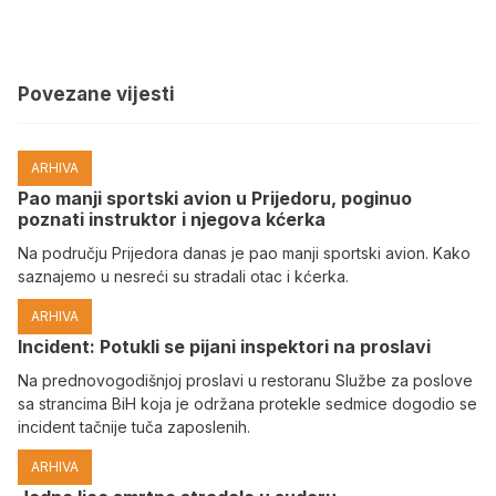
Povezane vijesti
ARHIVA
Pao manji sportski avion u Prijedoru, poginuo
poznati instruktor i njegova kćerka
Na području Prijedora danas je pao manji sportski avion. Kako
saznajemo u nesreći su stradali otac i kćerka.
ARHIVA
Incident: Potukli se pijani inspektori na proslavi
Na prednovogodišnjoj proslavi u restoranu Službe za poslove
sa strancima BiH koja je održana protekle sedmice dogodio se
incident tačnije tuča zaposlenih.
ARHIVA