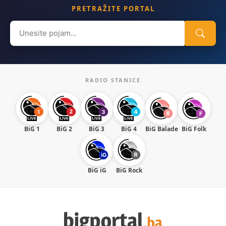
PRETRAŽITE PORTAL
Search
for:
RADIO STANICE
BiG 1
BiG 2
BiG 3
BiG 4
BiG Balade
BiG Folk
BiG iG
BiG Rock