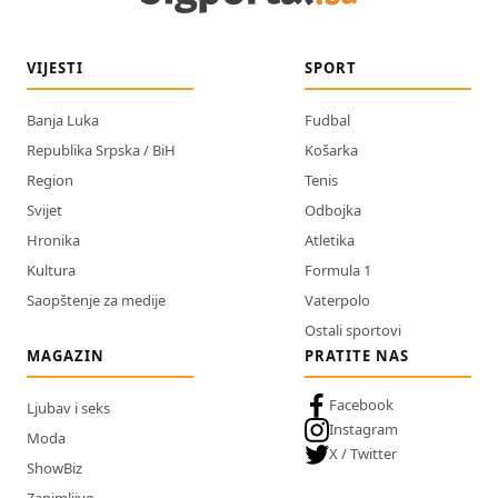
VIJESTI
SPORT
Banja Luka
Fudbal
Republika Srpska / BiH
Košarka
Region
Tenis
Svijet
Odbojka
Hronika
Atletika
Kultura
Formula 1
Saopštenje za medije
Vaterpolo
Ostali sportovi
MAGAZIN
PRATITE NAS
Facebook
Ljubav i seks
Instagram
Moda
X / Twitter
ShowBiz
Zanimljivo