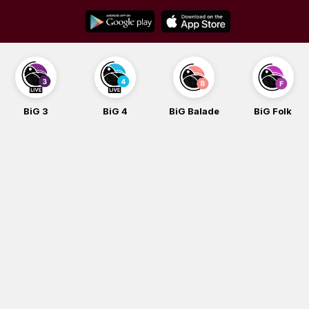
Skip
to
content
BiG 3
BiG 4
BiG Balade
BiG Folk