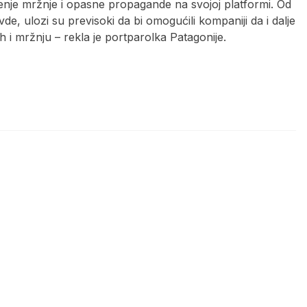
renje mržnje i opasne propagande na svojoj platformi. Od
e, ulozi su previsoki da bi omogućili kompaniji da i dalje
h i mržnju – rekla je portparolka Patagonije.