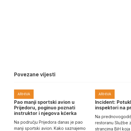
Povezane vijesti
ARHIVA
ARHIVA
Pao manji sportski avion u
Incident: Potukl
Prijedoru, poginuo poznati
inspektori na p
instruktor i njegova kćerka
Na prednovogodišn
Na području Prijedora danas je pao
restoranu Službe 
manji sportski avion. Kako saznajemo
strancima BiH koja