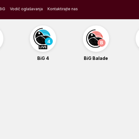
BiG
Vodič oglašavanja
Kontaktirajte nas
BiG 4
BiG Balade