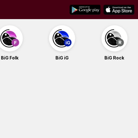
BiG Folk
BiG iG
BiG Rock