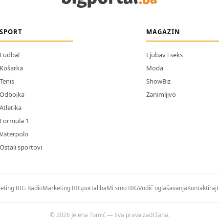
SPORT
MAGAZIN
Fudbal
Ljubav i seks
Košarka
Moda
Tenis
ShowBiz
Odbojka
Zanimljivo
Atletika
Formula 1
Vaterpolo
Ostali sportovi
eting BIG Radio
Marketing BIGportal.ba
Mi smo BIG
Vodič oglašavanja
Kontaktiraj
© 2026 Jelena Tomić — Sva prava zadržana.