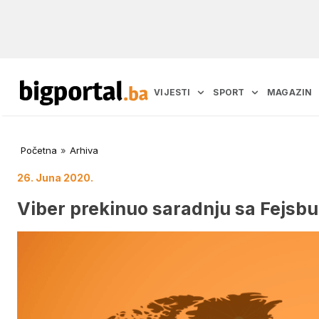
VIJESTI
SPORT
MAGAZIN
Početna
»
Arhiva
26. Juna 2020.
Viber prekinuo saradnju sa Fejsb