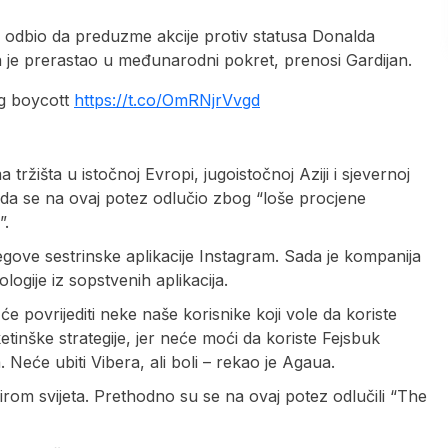
 odbio da preduzme akcije protiv statusa Donalda
ada je prerastao u međunarodni pokret, prenosi Gardijan.
ng boycott
https://t.co/OmRNjrVvgd
ržišta u istočnoj Evropi, jugoistočnoj Aziji i sjevernoj
 da se na ovaj potez odlučio zbog “loše procjene
”.
egove sestrinske aplikacije Instagram. Sada je kompanija
logije iz sopstvenih aplikacija.
će povrijediti neke naše korisnike koji vole da koriste
tinške strategije, jer neće moći da koriste Fejsbuk
 Neće ubiti Vibera, ali boli – rekao je Agaua.
irom svijeta. Prethodno su se na ovaj potez odlučili “The