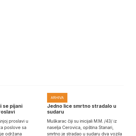
ARHIVA
i se pijani
Јedno lice smrtno stradalo u
roslavi
sudaru
joj proslavi u
Muškarac čiji su inicijali M.M. /43/ iz
za poslove sa
naselja Cerovica, opština Stanari,
 je održana
smrtno je stradao u sudaru dva vozila