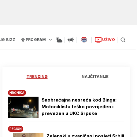
BIG BIZZ
PROGRAM
UŽIVO
TRENDING
NAJČITANIJE
HRONIKA
Saobraćajna nesreća kod Binga:
Motociklista teško povrijeđen i
prevezen u UKC Srpske
REGION
Zelenski u zvaničnoj posjeti Srbiji