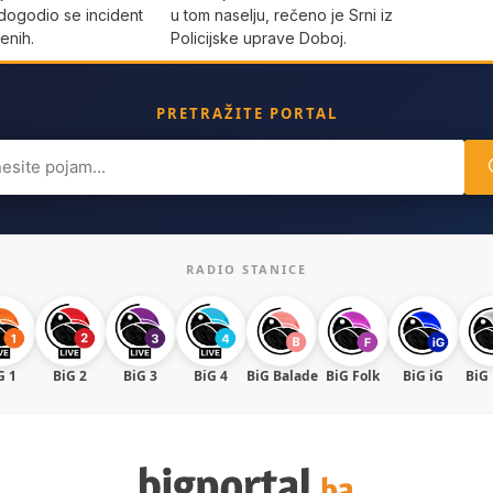
dogodio se incident
u tom naselju, rečeno je Srni iz
enih.
Policijske uprave Doboj.
PRETRAŽITE PORTAL
ch
RADIO STANICE
G 1
BiG 2
BiG 3
BiG 4
BiG Balade
BiG Folk
BiG iG
BiG