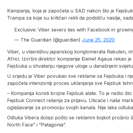
Kampanja, koja je započeta u SAD nakon što je Fejsbuk
Trampa za koje su kritičari rekli da podstiču nasilje, s
Exclusive: Viber severs ties with Facebook in growi
— The Guardian (@guardian)
June 25, 2020
Viber, u vlasništvu japanskog konglomerata Rakuten, ima t
Africi. Izvršni direktor kompanije Đamel Agaua rekao je
Fejsbuka u shvatanju njegove uloge u današnjem svijetu
U srijedu je Viber povukao sve reklame sa Fejsbuka i nj
započela intenzivniji proces uklanjanja sve Fejsbuk tehno
– Kompanija koristi brojne Fejsbuk alate. To je nešto što 
Fejsbuk Connect rešenja za prijavu. Uticaće i naše marke
oglašavanje za promociju svojih kanala. Nije laka odluka.
Odluka Vibera dolazi pošto se reklamni bojkot proširio š
North Face” i “Patagonia”.