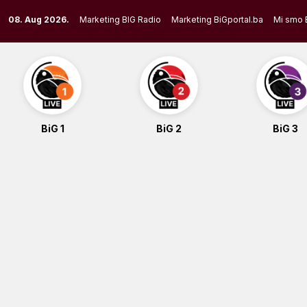
Skip
08. Aug 2026.
Marketing BIG Radio
Marketing BiGportal.ba
Mi smo 
to
content
BiG 1
BiG 2
BiG 3