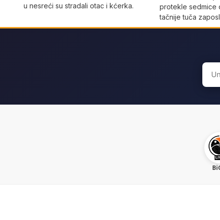
u nesreći su stradali otac i kćerka.
protekle sedmice 
tačnije tuča zaposl
Sear
for:
Bi