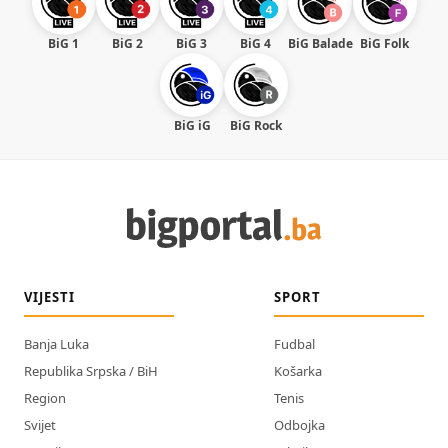
BiG 1
BiG 2
BiG 3
BiG 4
BiG Balade
BiG Folk
BiG iG
BiG Rock
VIJESTI
SPORT
Banja Luka
Fudbal
Republika Srpska / BiH
Košarka
Region
Tenis
Svijet
Odbojka