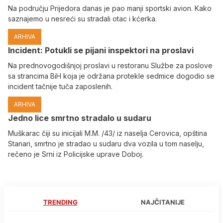
Na području Prijedora danas je pao manji sportski avion. Kako
saznajemo u nesreći su stradali otac i kćerka.
ARHIVA
Incident: Potukli se pijani inspektori na proslavi
Na prednovogodišnjoj proslavi u restoranu Službe za poslove
sa strancima BiH koja je održana protekle sedmice dogodio se
incident tačnije tuča zaposlenih.
ARHIVA
Јedno lice smrtno stradalo u sudaru
Muškarac čiji su inicijali M.M. /43/ iz naselja Cerovica, opština
Stanari, smrtno je stradao u sudaru dva vozila u tom naselju,
rečeno je Srni iz Policijske uprave Doboj.
TRENDING
NAJČITANIJE