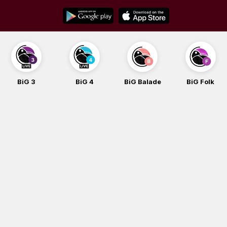
Skip
to
content
BiG 3
BiG 4
BiG Balade
BiG Folk