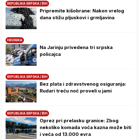
REPUBLIKA SRPSKA / BIH
Pripremite kišobrane: Nakon vrelog
dana stižu pljuskovi i grmljavina
HRONIKA
Na Јarinju privedena tri srpska
policajca
REPUBLIKA SRPSKA / BIH
Bez plata i zdravstvenog osiguranja:
Rudari treću noć proveli u jami
REPUBLIKA SRPSKA / BIH
Oprez pri prelasku granice: Zbog
nekoliko komada voća kazna može biti
i veća od 13.000 evra