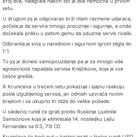
broj dva, nadigrala nakon što je bila nemoćna u prvom
setu.
U drugom joj je odgovarao brži ritam razmene udaraca,
počela je da servira mnogo preciznije i sigurnije, a onda
dočekala priliku u petom gemu da oduzme servis rivalki.
Odbranila je svoj u narednom i sigurnom igrom stigla do
1-1.
To joj je donelo samopouzdanje pa je sa mnogo više
agresivnosti napadala servise Krejčikove, koja je sve
češće grešila.
A Krunićeva u trećem setu pokazuje i sjajnu reakciju
posle izgubljenog servisa, jer odmah uzvraća novim
brejkom i sa ukupno tri stiže do velike pobede.
U sledećoj rundi će igrati priotiv Ruskinje Ljudmile
Samsonove koja je eliminisala 14. nositeljku Lejlu
Fernandes sa 6:3, 7:6 (3).
Krunićeva će treći put u karijeri igrati u trećoj rundi USO,