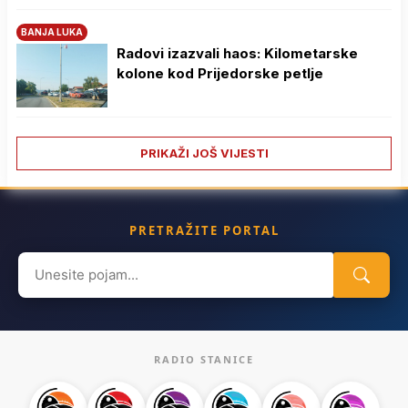
BANJA LUKA
Radovi izazvali haos: Kilometarske
kolone kod Prijedorske petlje
PRIKAŽI JOŠ VIJESTI
PRETRAŽITE PORTAL
Search
for:
RADIO STANICE