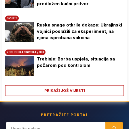
predložen kućni pritvor
SVIJET
Ruske snage otkrile dokaze: Ukrajinski
vojnici poslužili za eksperiment, na
njima isprobana vakcina
REPUBLIKA SRPSKA / BIH
Trebinje: Borba uspjela, situacija sa
požarom pod kontrolom
PRIKAŽI JOŠ VIJESTI
PRETRAŽITE PORTAL
Search