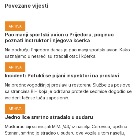
Povezane vijesti
ARHIVA
Pao manji sportski avion u Prijedoru, poginuo
poznati instruktor i njegova kćerka
Na području Prijedora danas je pao manji sportski avion. Kako
saznajemo u nesreći su stradali otac i kćerka.
ARHIVA
Incident: Potukli se pijani inspektori na proslavi
Na prednovogodišnjoj proslavi u restoranu Službe za poslove
sa strancima BiH koja je održana protekle sedmice dogodio se
incident tačnije tuča zaposlenih.
ARHIVA
Јedno lice smrtno stradalo u sudaru
Muškarac čiji su inicijali M.M. /43/ iz naselja Cerovica, opština
Stanari, smrtno je stradao u sudaru dva vozila u tom naselju,