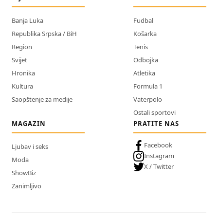
Banja Luka
Fudbal
Republika Srpska / BiH
Košarka
Region
Tenis
Svijet
Odbojka
Hronika
Atletika
Kultura
Formula 1
Saopštenje za medije
Vaterpolo
Ostali sportovi
MAGAZIN
PRATITE NAS
Facebook
Ljubav i seks
Instagram
Moda
X / Twitter
ShowBiz
Zanimljivo