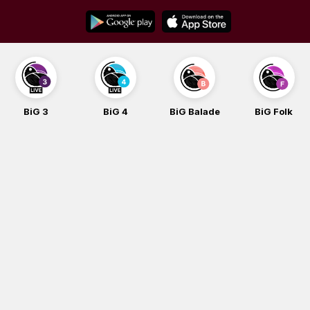
Skip
to
content
BiG 3
BiG 4
BiG Balade
BiG Folk