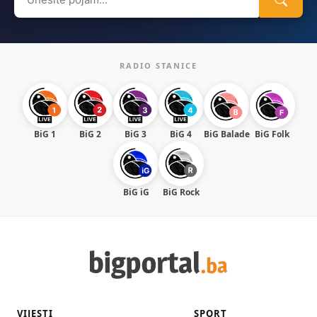
for:
RADIO STANICE
BiG 1
BiG 2
BiG 3
BiG 4
BiG Balade
BiG Folk
BiG iG
BiG Rock
VIJESTI
SPORT