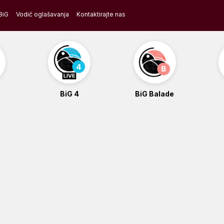
BiG
Vodič oglašavanja
Kontaktirajte nas
BiG 4
BiG Balade