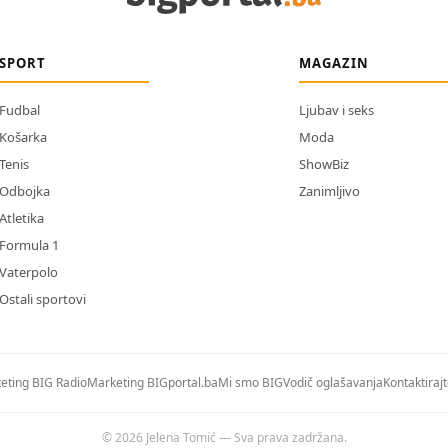
SPORT
MAGAZIN
Fudbal
Ljubav i seks
Košarka
Moda
Tenis
ShowBiz
Odbojka
Zanimljivo
Atletika
Formula 1
Vaterpolo
Ostali sportovi
eting BIG Radio
Marketing BIGportal.ba
Mi smo BIG
Vodič oglašavanja
Kontaktiraj
© 2026 Jelena Tomić — Sva prava zadržana.