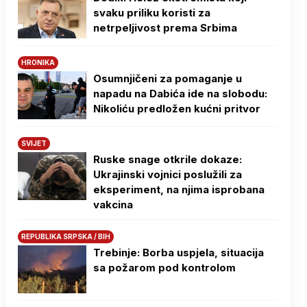
svaku priliku koristi za
netrpeljivost prema Srbima
HRONIKA
Osumnjičeni za pomaganje u
napadu na Dabića ide na slobodu:
Nikoliću predložen kućni pritvor
SVIJET
Ruske snage otkrile dokaze:
Ukrajinski vojnici poslužili za
eksperiment, na njima isprobana
vakcina
REPUBLIKA SRPSKA / BIH
Trebinje: Borba uspjela, situacija
sa požarom pod kontrolom