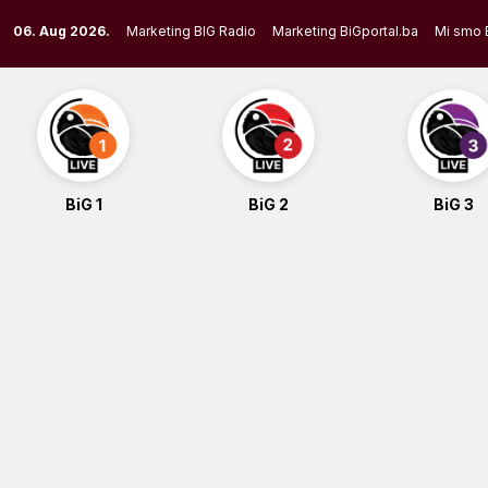
Skip
06. Aug 2026.
Marketing BIG Radio
Marketing BiGportal.ba
Mi smo 
to
content
BiG 1
BiG 2
BiG 3