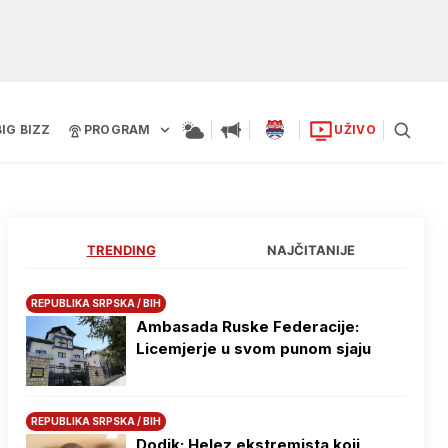
BIG BIZZ
PROGRAM
UŽIVO
TRENDING
NAJČITANIJE
REPUBLIKA SRPSKA / BIH
Ambasada Ruske Federacije:
Licemjerje u svom punom sjaju
REPUBLIKA SRPSKA / BIH
Dodik: Helez ekstremista koji