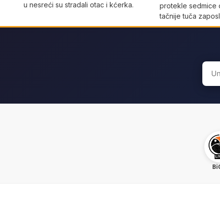
u nesreći su stradali otac i kćerka.
protekle sedmice 
tačnije tuča zaposl
Sear
for:
Bi