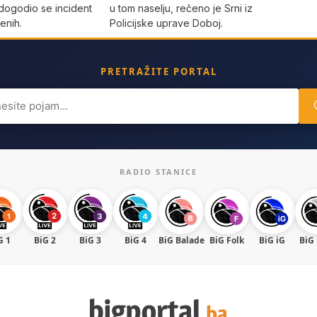
dogodio se incident
u tom naselju, rečeno je Srni iz
enih.
Policijske uprave Doboj.
PRETRAŽITE PORTAL
ch
RADIO STANICE
G 1
BiG 2
BiG 3
BiG 4
BiG Balade
BiG Folk
BiG iG
BiG