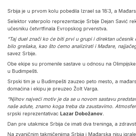
Srbija je u prvom kolu pobedila Izrael sa 18:3, a Mađarsk
Selektor vaterpolo reprezentacije Srbije Dejan Savić r
učesniku četvrtfinala Evropskog prvenstva.
“Taj duel znači ko će biti prvi u grupi i direktan učesnik 
bilo grešaka, kao što ćemo analizirati i Mađare, najjačeg
savez Srbije.
Obe ekipe su promenile sastave u odnosu na Olimpijske 
u Budimpešti.
Srpski tim je u Budimpešti zauzeo peto mesto, a mađars
domaćina i ekipu je preuzeo Žolt Varga.
“Njihov najveći motiv je da se u novom sastavu predst
naše adute, znamo koga treba da zaustavimo. Atmosfera
srpski reprezentativac
Lazar Dobožanov
.
Dan pre utakmice Srbija će imati dva treninga, a zdravst
Na zvaničnim takmičenjima Srbija i Mađarska nisu igrale