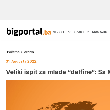
VIJESTI
SPORT
MAGAZIN
Početna
»
Arhiva
31. Augusta 2022.
Veliki ispit za mlade “delfine”: S