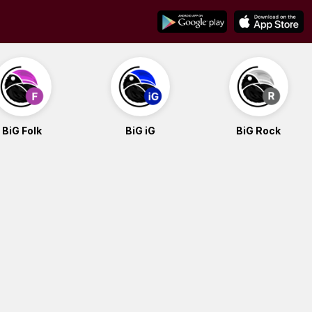
BiG Folk
BiG iG
BiG Rock