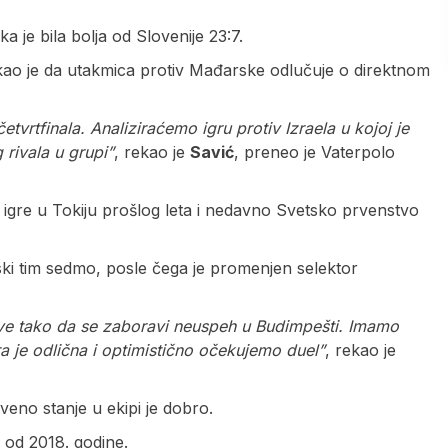
a je bila bolja od Slovenije 23:7.
ekao je da utakmica protiv Mađarske odlučuje o direktnom
četvrtfinala. Analiziraćemo igru protiv Izraela u kojoj je
 rivala u grupi”
, rekao je
Savić
, preneo je Vaterpolo
igre u Tokiju prošlog leta i nedavno Svetsko prvenstvo
ki tim sedmo, posle čega je promenjen selektor
ave tako da se zaboravi neuspeh u Budimpešti. Imamo
 je odlična i optimistično očekujemo duel”
, rekao je
veno stanje u ekipi je dobro.
 od 2018. godine.