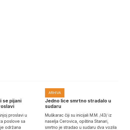
ARHIVA
i se pijani
Јedno lice smrtno stradalo u
roslavi
sudaru
joj proslavi u
Muškarac čiji su inicijali M.M. /43/ iz
za poslove sa
naselja Cerovica, opština Stanari,
 je održana
smrtno je stradao u sudaru dva vozila