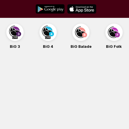
Skip
to
content
BiG 3
BiG 4
BiG Balade
BiG Folk