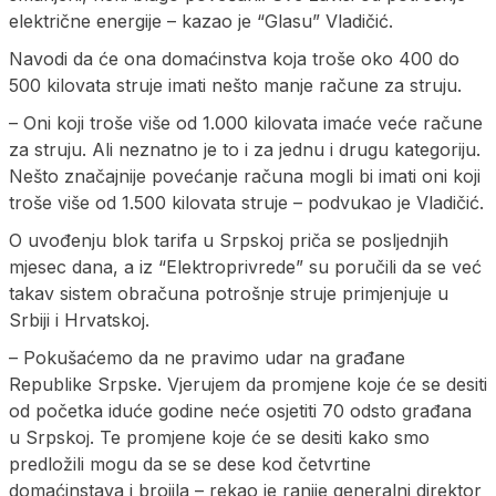
električne energije – kazao je “Glasu” Vladičić.
Navodi da će ona domaćinstva koja troše oko 400 do
500 kilovata struje imati nešto manje račune za struju.
– Oni koji troše više od 1.000 kilovata imaće veće račune
za struju. Ali neznatno je to i za jednu i drugu kategoriju.
Nešto značajnije povećanje računa mogli bi imati oni koji
troše više od 1.500 kilovata struje – podvukao je Vladičić.
O uvođenju blok tarifa u Srpskoj priča se posljednjih
mjesec dana, a iz “Elektroprivrede” su poručili da se već
takav sistem obračuna potrošnje struje primjenjuje u
Srbiji i Hrvatskoj.
– Pokušaćemo da ne pravimo udar na građane
Republike Srpske. Vjerujem da promjene koje će se desiti
od početka iduće godine neće osjetiti 70 odsto građana
u Srpskoj. Te promjene koje će se desiti kako smo
predložili mogu da se se dese kod četvrtine
domaćinstava i brojila – rekao je ranije generalni direktor