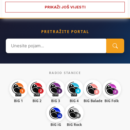
PRIKAŽI JOŠ VIJESTI
PRETRAŽITE PORTAL
Search
for:
RADIO STANICE
BiG 1
BiG 2
BiG 3
BiG 4
BiG Balade
BiG Folk
BiG iG
BiG Rock