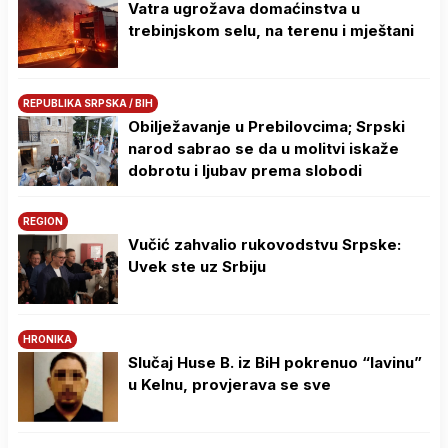
Vatra ugrožava domaćinstva u
trebinjskom selu, na terenu i mještani
REPUBLIKA SRPSKA / BIH
Obilježavanje u Prebilovcima; Srpski
narod sabrao se da u molitvi iskaže
dobrotu i ljubav prema slobodi
REGION
Vučić zahvalio rukovodstvu Srpske:
Uvek ste uz Srbiju
HRONIKA
Slučaj Huse B. iz BiH pokrenuo “lavinu”
u Kelnu, provjerava se sve