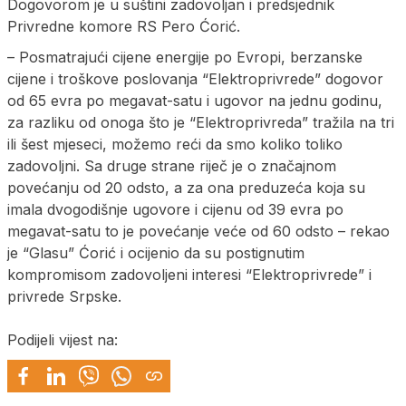
Dogovorom je u suštini zadovoljan i predsjednik
Privredne komore RS Pero Ćorić.
– Posmatrajući cijene energije po Evropi, berzanske
cijene i troškove poslovanja “Elektroprivrede” dogovor
od 65 evra po megavat-satu i ugovor na jednu godinu,
za razliku od onoga što je “Elektroprivreda” tražila na tri
ili šest mjeseci, možemo reći da smo koliko toliko
zadovoljni. Sa druge strane riječ je o značajnom
povećanju od 20 odsto, a za ona preduzeća koja su
imala dvogodišnje ugovore i cijenu od 39 evra po
megavat-satu to je povećanje veće od 60 odsto – rekao
je “Glasu” Ćorić i ocijenio da su postignutim
kompromisom zadovoljeni interesi “Elektroprivrede” i
privrede Srpske.
Podijeli vijest na: