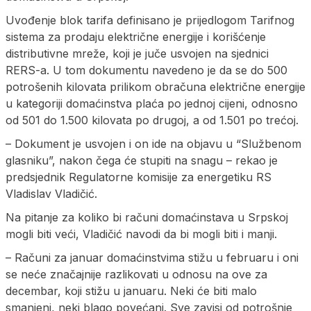
Uvođenje blok tarifa definisano je prijedlogom Tarifnog
sistema za prodaju električne energije i korišćenje
distributivne mreže, koji je juče usvojen na sjednici
RERS-a. U tom dokumentu navedeno je da se do 500
potrošenih kilovata prilikom obračuna električne energije
u kategoriji domaćinstva plaća po jednoj cijeni, odnosno
od 501 do 1.500 kilovata po drugoj, a od 1.501 po trećoj.
– Dokument je usvojen i on ide na objavu u “Službenom
glasniku”, nakon čega će stupiti na snagu – rekao je
predsjednik Regulatorne komisije za energetiku RS
Vladislav Vladičić.
Na pitanje za koliko bi računi domaćinstava u Srpskoj
mogli biti veći, Vladičić navodi da bi mogli biti i manji.
– Računi za januar domaćinstvima stižu u februaru i oni
se neće značajnije razlikovati u odnosu na ove za
decembar, koji stižu u januaru. Neki će biti malo
smanjeni, neki blago povećani. Sve zavisi od potrošnje