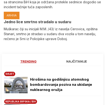
sa strancima BiH koja je održana protekle sedmice dogodio se
incident tačnije tuča zaposlenih.
ARHIVA
Јedno lice smrtno stradalo u sudaru
Muškarac čiji su inicijali M.M. /43/ iz naselja Cerovica, opština
Stanari, smrtno je stradao u sudaru dva vozila u tom naselju,
rečeno je Srni iz Policijske uprave Doboj.
TRENDING
NAJČITANIJE
SVIJET
Hirošima na godišnjicu atomskog
bombardovanja poziva na ukidanje
nuklearnog oružja
REPUBLIKA SRPSKA / BIH