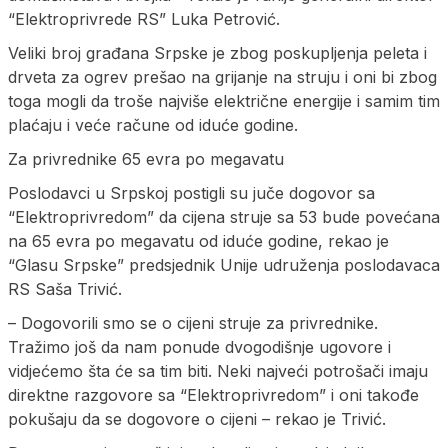
“Elektroprivrede RS” Luka Petrović.
Veliki broj građana Srpske je zbog poskupljenja peleta i
drveta za ogrev prešao na grijanje na struju i oni bi zbog
toga mogli da troše najviše električne energije i samim tim
plaćaju i veće račune od iduće godine.
Za privrednike 65 evra po megavatu
Poslodavci u Srpskoj postigli su juče dogovor sa
“Elektroprivredom” da cijena struje sa 53 bude povećana
na 65 evra po megavatu od iduće godine, rekao je
“Glasu Srpske” predsjednik Unije udruženja poslodavaca
RS Saša Trivić.
– Dogovorili smo se o cijeni struje za privrednike.
Tražimo još da nam ponude dvogodišnje ugovore i
vidjećemo šta će sa tim biti. Neki najveći potrošači imaju
direktne razgovore sa “Elektroprivredom” i oni takođe
pokušaju da se dogovore o cijeni – rekao je Trivić.