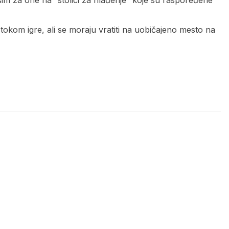
im za one na “stolici za hlađenje” koje su raspoređene
okom igre, ali se moraju vratiti na uobičajeno mesto na