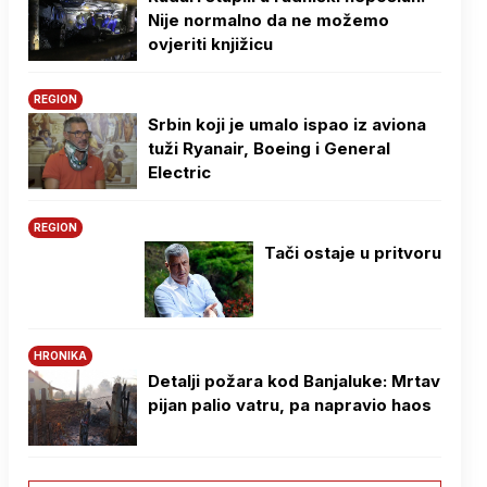
Nije normalno da ne možemo
ovjeriti knjižicu
REGION
Srbin koji je umalo ispao iz aviona
tuži Ryanair, Boeing i General
Electric
REGION
Tači ostaje u pritvoru
HRONIKA
Detalji požara kod Banjaluke: Mrtav
pijan palio vatru, pa napravio haos