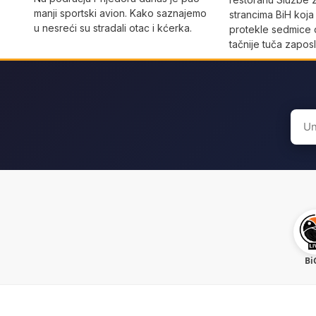
manji sportski avion. Kako saznajemo
strancima BiH koja
u nesreći su stradali otac i kćerka.
protekle sedmice 
tačnije tuča zaposl
Sear
for:
Bi