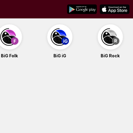
BiG Folk
BiG iG
BiG Rock