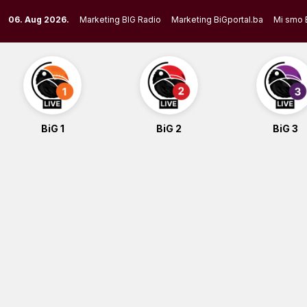
Skip
06. Aug 2026.
Marketing BIG Radio
Marketing BiGportal.ba
Mi smo 
to
content
BiG 1
BiG 2
BiG 3