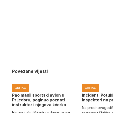
Povezane vijesti
ARHIVA
ARHIVA
Pao manji sportski avion u
Incident: Potukl
Prijedoru, poginuo poznati
inspektori na p
instruktor i njegova kćerka
Na prednovogodišn
Na području Prijedora danas je pao
restoranu Službe 