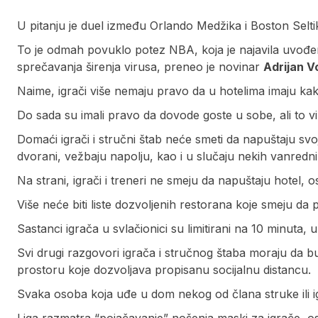
U pitanju je duel između Orlando Medžika i Boston Seltiks
To je odmah povuklo potez NBA, koja je najavila uvođen
sprečavanja širenja virusa, preneo je novinar
Adrijan V
Naime, igrači više nemaju pravo da u hotelima imaju kaka
Do sada su imali pravo da dovode goste u sobe, ali to viš
Domaći igrači i stručni štab neće smeti da napuštaju sv
dvorani, vežbaju napolju, kao i u slučaju nekih vanredn
Na strani, igrači i treneri ne smeju da napuštaju hotel, os
Više neće biti liste dozvoljenih restorana koje smeju da 
Sastanci igrača u svlačionici su limitirani na 10 minuta
Svi drugi razgovori igrača i stručnog štaba moraju da 
prostoru koje dozvoljava propisanu socijalnu distancu.
Svaka osoba koja uđe u dom nekog od člana struke ili ig