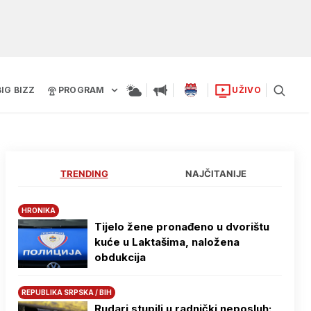
BIG BIZZ
PROGRAM
UŽIVO
TRENDING
NAJČITANIJE
HRONIKA
Tijelo žene pronađeno u dvorištu
kuće u Laktašima, naložena
obdukcija
REPUBLIKA SRPSKA / BIH
Rudari stupili u radnički neposluh: