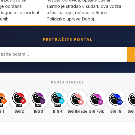
 je održana
smrtno je stradao u sudaru dva vozila
dogodio se incident
u tom naselju, rečeno je Srni iz
enih.
Policijske uprave Doboj.
PRETRAŽITE PORTAL
ch
RADIO STANICE
G 1
BiG 2
BiG 3
BiG 4
BiG Balade
BiG Folk
BiG iG
BiG