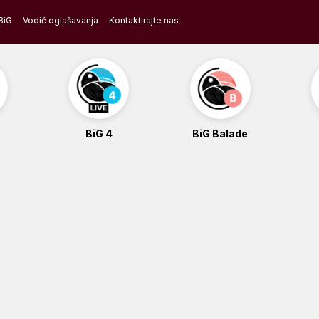
BiG
Vodič oglašavanja
Kontaktirajte nas
BiG 4
BiG Balade