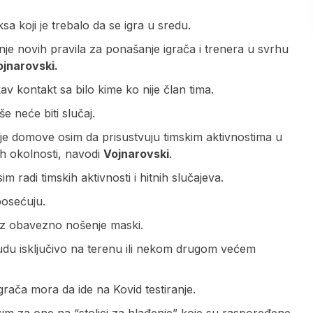
a koji je trebalo da se igra u sredu.
je novih pravila za ponašanje igrača i trenera u svrhu
ojnarovski.
v kontakt sa bilo kime ko nije član tima.
e neće biti slučaj.
oje domove osim da prisustvuju timskim aktivnostima u
ih okolnosti, navodi
Vojnarovski
.
im radi timskih aktivnosti i hitnih slučajeva.
posećuju.
, uz obavezno nošenje maski.
budu isključivo na terenu ili nekom drugom većem
rača mora da ide na Kovid testiranje.