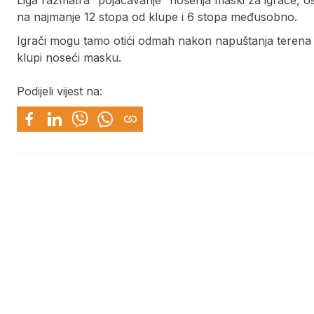
Liga razmatra “pojačavanje” nošenja maski za igrače, os
na najmanje 12 stopa od klupe i 6 stopa međusobno.
Igrači mogu tamo otići odmah nakon napuštanja terena t
klupi noseći masku.
Podijeli vijest na: