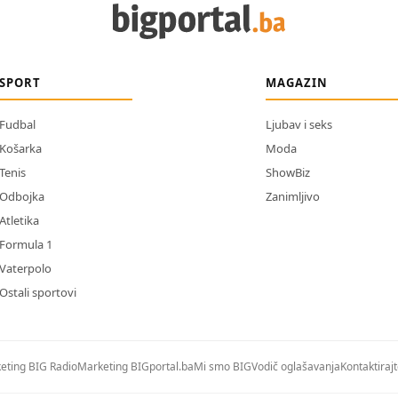
SPORT
MAGAZIN
Fudbal
Ljubav i seks
Košarka
Moda
Tenis
ShowBiz
Odbojka
Zanimljivo
Atletika
Formula 1
Vaterpolo
Ostali sportovi
eting BIG Radio
Marketing BIGportal.ba
Mi smo BIG
Vodič oglašavanja
Kontaktiraj