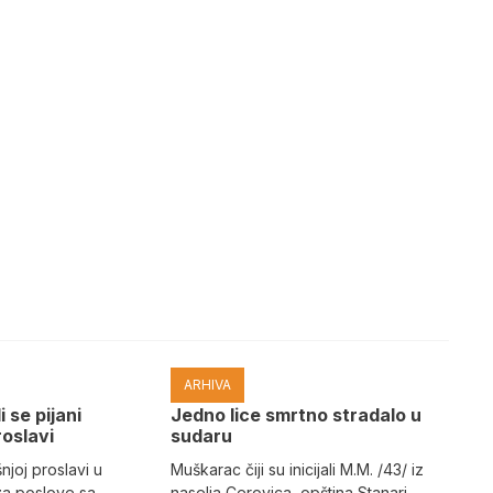
ARHIVA
i se pijani
Јedno lice smrtno stradalo u
roslavi
sudaru
joj proslavi u
Muškarac čiji su inicijali M.M. /43/ iz
za poslove sa
naselja Cerovica, opština Stanari,