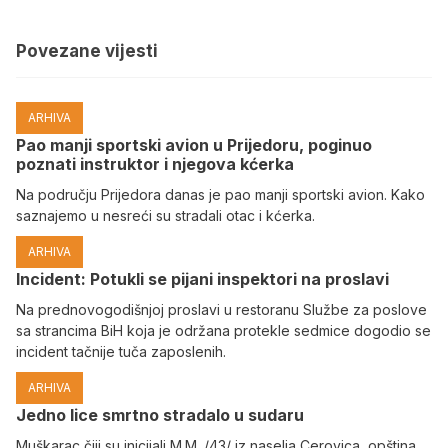
Povezane vijesti
ARHIVA
Pao manji sportski avion u Prijedoru, poginuo
poznati instruktor i njegova kćerka
Na području Prijedora danas je pao manji sportski avion. Kako
saznajemo u nesreći su stradali otac i kćerka.
ARHIVA
Incident: Potukli se pijani inspektori na proslavi
Na prednovogodišnjoj proslavi u restoranu Službe za poslove
sa strancima BiH koja je održana protekle sedmice dogodio se
incident tačnije tuča zaposlenih.
ARHIVA
Јedno lice smrtno stradalo u sudaru
Muškarac čiji su inicijali M.M. /43/ iz naselja Cerovica, opština