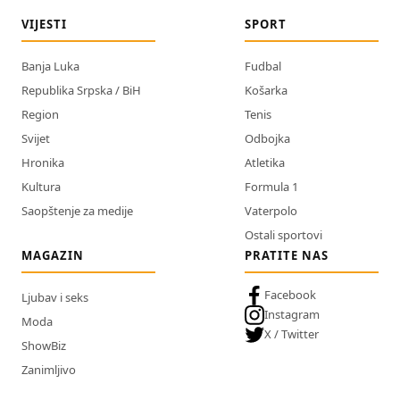
VIJESTI
SPORT
Banja Luka
Fudbal
Republika Srpska / BiH
Košarka
Region
Tenis
Svijet
Odbojka
Hronika
Atletika
Kultura
Formula 1
Saopštenje za medije
Vaterpolo
Ostali sportovi
MAGAZIN
PRATITE NAS
Facebook
Ljubav i seks
Instagram
Moda
X / Twitter
ShowBiz
Zanimljivo