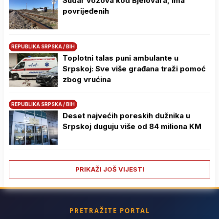
Sudar vozova kod Bjelovara, ima
povrijeđenih
REPUBLIKA SRPSKA / BIH
Toplotni talas puni ambulante u
Srpskoj: Sve više građana traži pomoć
zbog vrućina
REPUBLIKA SRPSKA / BIH
Deset najvećih poreskih dužnika u
Srpskoj duguju više od 84 miliona KM
PRIKAŽI JOŠ VIJESTI
PRETRAŽITE PORTAL