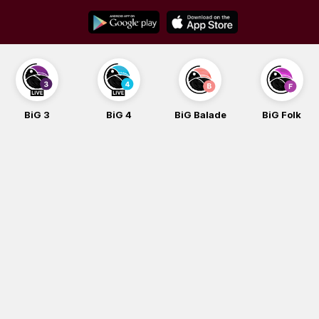
Skip
to
content
BiG 3
BiG 4
BiG Balade
BiG Folk