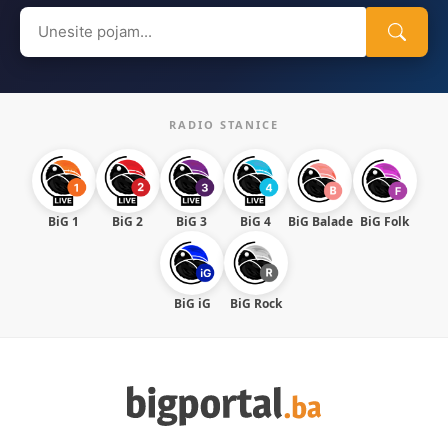
Search
for:
RADIO STANICE
BiG 1
BiG 2
BiG 3
BiG 4
BiG Balade
BiG Folk
BiG iG
BiG Rock