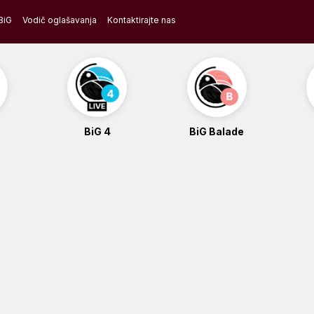
BiG
Vodič oglašavanja
Kontaktirajte nas
BiG 4
BiG Balade