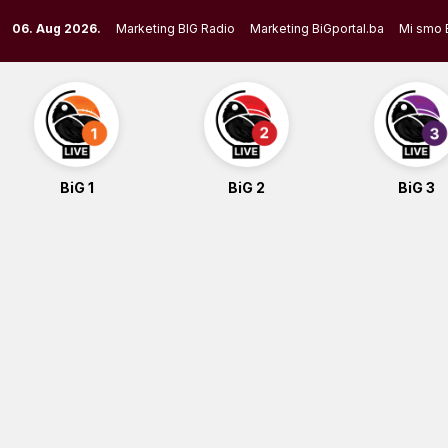
Skip
06. Aug 2026.
Marketing BIG Radio
Marketing BiGportal.ba
Mi smo 
to
content
BiG 1
BiG 2
BiG 3