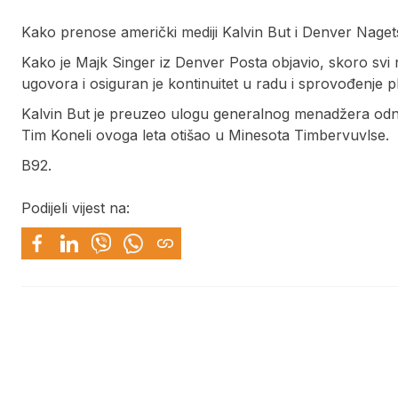
Kako prenose američki mediji Kalvin But i Denver Nagets
Kako je Majk Singer iz Denver Posta objavio, skoro svi n
ugovora i osiguran je kontinuitet u radu i sprovođenje p
Kalvin But je preuzeo ulogu generalnog menadžera odn
Tim Koneli ovoga leta otišao u Minesota Timbervuvlse.
B92.
Podijeli vijest na: