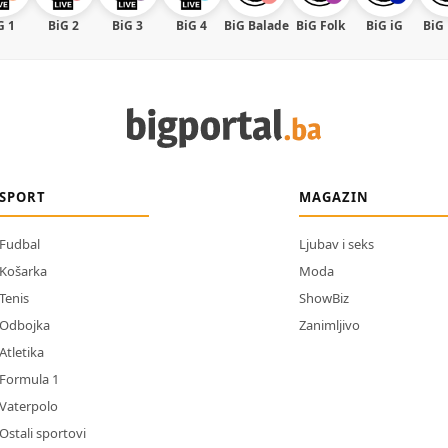
G 1
BiG 2
BiG 3
BiG 4
BiG Balade
BiG Folk
BiG iG
BiG
SPORT
MAGAZIN
Fudbal
Ljubav i seks
Košarka
Moda
Tenis
ShowBiz
Odbojka
Zanimljivo
Atletika
Formula 1
Vaterpolo
Ostali sportovi