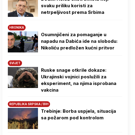
svaku priliku koristi za
netrpeljivost prema Srbima
HRONIKA
Osumnjičeni za pomaganje u
napadu na Dabića ide na slobodu:
Nikoliću predložen kućni pritvor
SVIJET
Ruske snage otkrile dokaze:
Ukrajinski vojnici poslužili za
eksperiment, na njima isprobana
vakcina
REPUBLIKA SRPSKA / BIH
Trebinje: Borba uspjela, situacija
sa požarom pod kontrolom