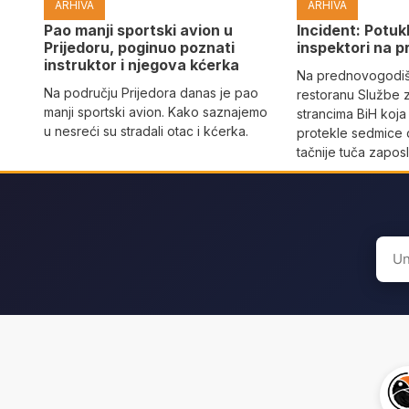
ARHIVA
ARHIVA
Pao manji sportski avion u
Incident: Potukl
Prijedoru, poginuo poznati
inspektori na p
instruktor i njegova kćerka
Na prednovogodišn
Na području Prijedora danas je pao
restoranu Službe 
manji sportski avion. Kako saznajemo
strancima BiH koja
u nesreći su stradali otac i kćerka.
protekle sedmice 
tačnije tuča zaposl
Sear
for: