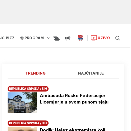
BIG BIZZ
PROGRAM
UŽIVO
TRENDING
NAJČITANIJE
REPUBLIKA SRPSKA / BIH
Ambasada Ruske Federacije:
Licemjerje u svom punom sjaju
REPUBLIKA SRPSKA / BIH
Dodik: Helez ekstremista koji