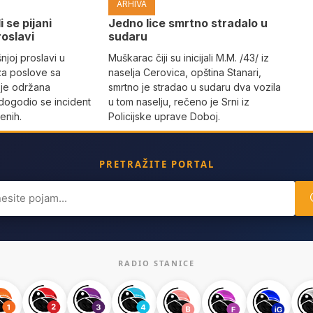
ARHIVA
i se pijani
Јedno lice smrtno stradalo u
roslavi
sudaru
joj proslavi u
Muškarac čiji su inicijali M.M. /43/ iz
za poslove sa
naselja Cerovica, opština Stanari,
 je održana
smrtno je stradao u sudaru dva vozila
dogodio se incident
u tom naselju, rečeno je Srni iz
enih.
Policijske uprave Doboj.
PRETRAŽITE PORTAL
ch
RADIO STANICE