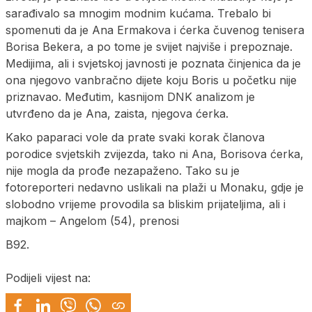
sarađivalo sa mnogim modnim kućama. Trebalo bi
spomenuti da je Ana Ermakova i ćerka čuvenog tenisera
Borisa Bekera, a po tome je svijet najviše i prepoznaje.
Medijima, ali i svjetskoj javnosti je poznata činjenica da je
ona njegovo vanbračno dijete koju Boris u početku nije
priznavao. Međutim, kasnijom DNK analizom je
utvrđeno da je Ana, zaista, njegova ćerka.
Kako paparaci vole da prate svaki korak članova
porodice svjetskih zvijezda, tako ni Ana, Borisova ćerka,
nije mogla da prođe nezapaženo. Tako su je
fotoreporteri nedavno uslikali na plaži u Monaku, gdje je
slobodno vrijeme provodila sa bliskim prijateljima, ali i
majkom – Angelom (54), prenosi
B92.
Podijeli vijest na: