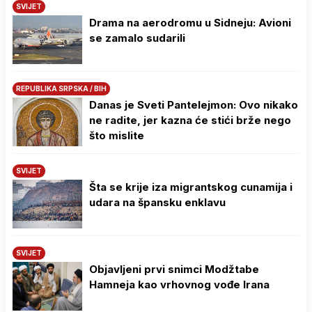
SVIJET
Drama na aerodromu u Sidneju: Avioni
se zamalo sudarili
REPUBLIKA SRPSKA / BIH
Danas je Sveti Pantelejmon: Ovo nikako
ne radite, jer kazna će stići brže nego
što mislite
SVIJET
Šta se krije iza migrantskog cunamija i
udara na špansku enklavu
SVIJET
Objavljeni prvi snimci Modžtabe
Hamneja kao vrhovnog vođe Irana