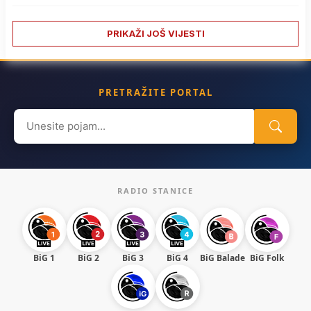
PRIKAŽI JOŠ VIJESTI
PRETRAŽITE PORTAL
Search
for:
RADIO STANICE
BiG 1
BiG 2
BiG 3
BiG 4
BiG Balade
BiG Folk