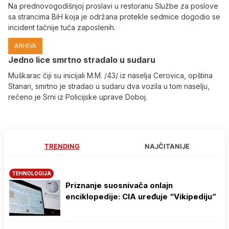
Na prednovogodišnjoj proslavi u restoranu Službe za poslove
sa strancima BiH koja je održana protekle sedmice dogodio se
incident tačnije tuča zaposlenih.
ARHIVA
Јedno lice smrtno stradalo u sudaru
Muškarac čiji su inicijali M.M. /43/ iz naselja Cerovica, opština
Stanari, smrtno je stradao u sudaru dva vozila u tom naselju,
rečeno je Srni iz Policijske uprave Doboj.
TRENDING
NAJČITANIJE
TEHNOLOGIJA
Priznanje suosnivača onlajn
enciklopedije: CIA uređuje “Vikipediju”