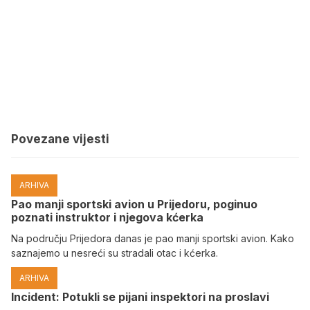
Povezane vijesti
ARHIVA
Pao manji sportski avion u Prijedoru, poginuo
poznati instruktor i njegova kćerka
Na području Prijedora danas je pao manji sportski avion. Kako
saznajemo u nesreći su stradali otac i kćerka.
ARHIVA
Incident: Potukli se pijani inspektori na proslavi