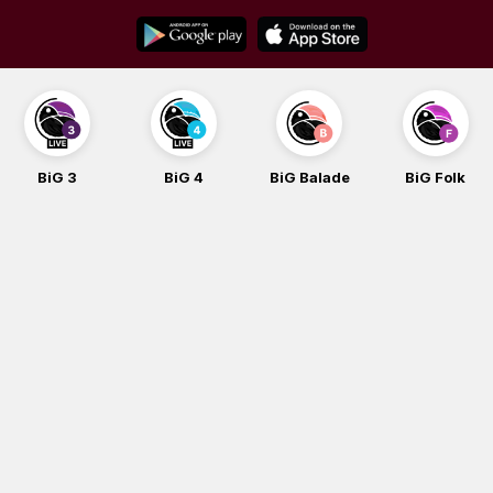
Skip
to
content
BiG 3
BiG 4
BiG Balade
BiG Folk