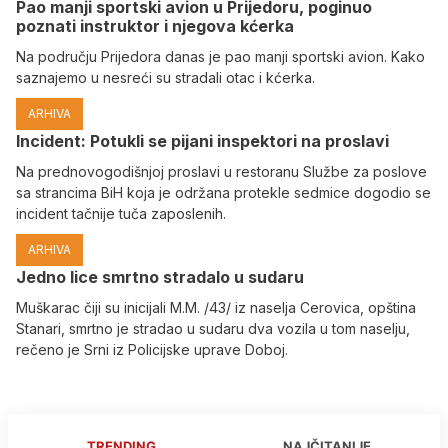
Pao manji sportski avion u Prijedoru, poginuo
poznati instruktor i njegova kćerka
Na području Prijedora danas je pao manji sportski avion. Kako
saznajemo u nesreći su stradali otac i kćerka.
ARHIVA
Incident: Potukli se pijani inspektori na proslavi
Na prednovogodišnjoj proslavi u restoranu Službe za poslove
sa strancima BiH koja je održana protekle sedmice dogodio se
incident tačnije tuča zaposlenih.
ARHIVA
Јedno lice smrtno stradalo u sudaru
Muškarac čiji su inicijali M.M. /43/ iz naselja Cerovica, opština
Stanari, smrtno je stradao u sudaru dva vozila u tom naselju,
rečeno je Srni iz Policijske uprave Doboj.
TRENDING
NAJČITANIJE