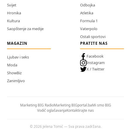
Svijet
Odbojka
Hronika
Atletika
Kultura
Formula 1
Saopštenje za medije
Vaterpolo
Ostali sportovi
MAGAZIN
PRATITE NAS
Facebook
Ljubav i seks
Instagram
Moda
X / Twitter
ShowBiz
Zanimljivo
Marketing BIG Radio
Marketing BIGportal.ba
Mi smo BIG
Vodič oglašavanja
Kontaktirajte nas
© 2026 Jelena Tomić — Sva prava zadržana.