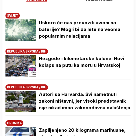
SVIJET
Uskoro će nas prevoziti avioni na
baterije? Mogli bi da lete na veoma
popularnim relacijama
REPUBLIKA SRPSKA / BIH
Nezgode i kilometarske kolone: Novi
kolaps na putu ka moru u Hrvatskoj
REPUBLIKA SRPSKA / BIH
Autori sa Harvarda: Svi nametnuti
zakoni ništavni, jer visoki predstavnik
nije nikad imao zakonodavna ovlaštenja
HRONIKA
Zaplijenjeno 20 kilograma marihuane,