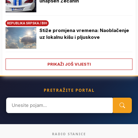
uhapšen Zećanin
REPUBLIKA SRPSKA / BIH
Stiže promjena vremena: Naoblačenje
uz lokalnu kišu i pljuskove
PRIKAŽI JOŠ VIJESTI
PRETRAŽITE PORTAL
Search
for:
RADIO STANICE