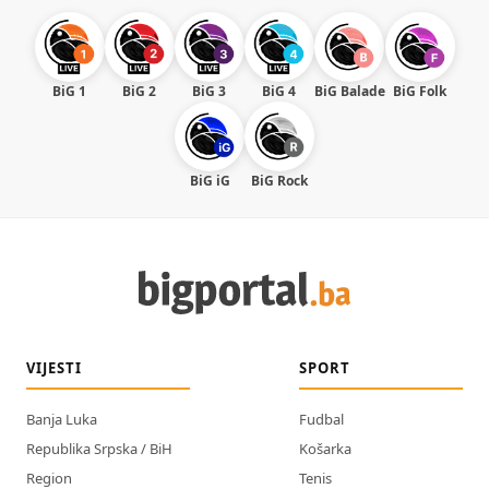
BiG 1
BiG 2
BiG 3
BiG 4
BiG Balade
BiG Folk
BiG iG
BiG Rock
VIJESTI
SPORT
Banja Luka
Fudbal
Republika Srpska / BiH
Košarka
Region
Tenis