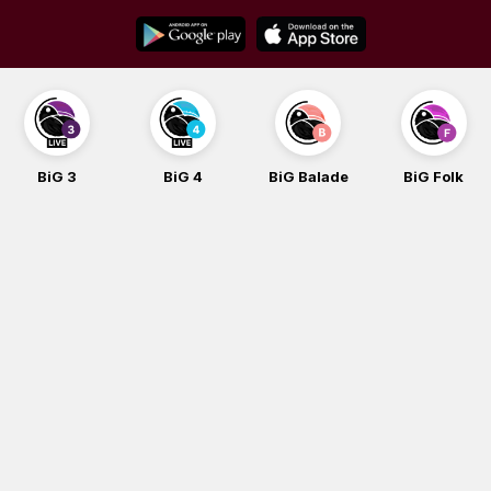
Skip
to
content
BiG 3
BiG 4
BiG Balade
BiG Folk