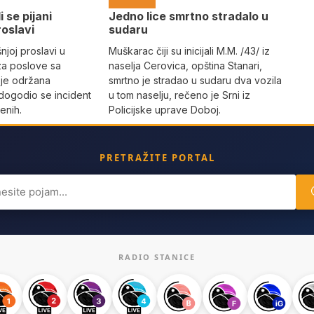
i se pijani
Јedno lice smrtno stradalo u
roslavi
sudaru
joj proslavi u
Muškarac čiji su inicijali M.M. /43/ iz
za poslove sa
naselja Cerovica, opština Stanari,
 je održana
smrtno je stradao u sudaru dva vozila
dogodio se incident
u tom naselju, rečeno je Srni iz
enih.
Policijske uprave Doboj.
PRETRAŽITE PORTAL
ch
RADIO STANICE