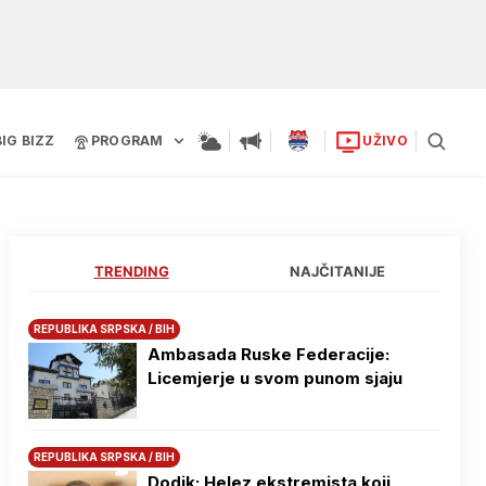
BIG BIZZ
PROGRAM
UŽIVO
TRENDING
NAJČITANIJE
REPUBLIKA SRPSKA / BIH
Ambasada Ruske Federacije:
Licemjerje u svom punom sjaju
REPUBLIKA SRPSKA / BIH
Dodik: Helez ekstremista koji