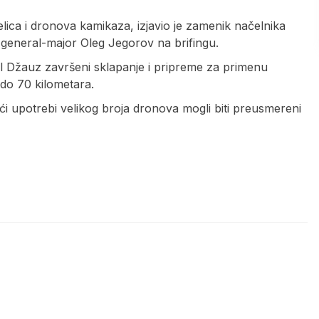
lica i dronova kamikaza, izjavio je zamenik načelnika
ji general-major Oleg Jegorov na brifingu.
l Džauz završeni sklapanje i pripreme za primenu
u do 70 kilometara.
ući upotrebi velikog broja dronova mogli biti preusmereni