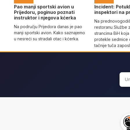
Pao manji sportski avion u
Incident: Potukl
Prijedoru, poginuo poznati
inspektori na p
instruktor i njegova kćerka
Na prednovogodišn
Na području Prijedora danas je pao
restoranu Službe 
manji sportski avion. Kako saznajemo
strancima BiH koja
u nesreći su stradali otac i kćerka.
protekle sedmice 
tačnije tuča zaposl
Sear
for: