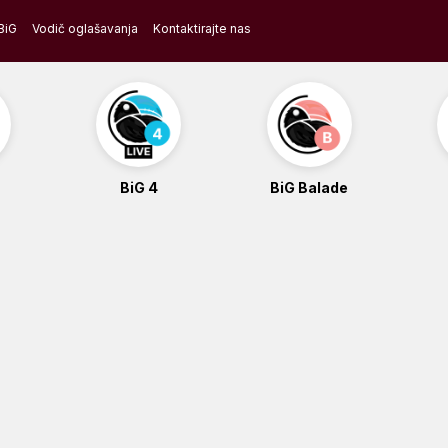
BiG
Vodič oglašavanja
Kontaktirajte nas
BiG 4
BiG Balade