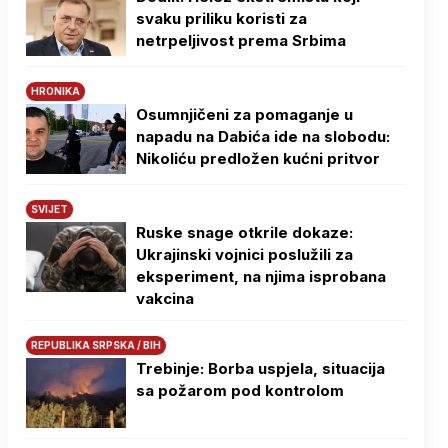
svaku priliku koristi za
netrpeljivost prema Srbima
HRONIKA
Osumnjičeni za pomaganje u
napadu na Dabića ide na slobodu:
Nikoliću predložen kućni pritvor
SVIJET
Ruske snage otkrile dokaze:
Ukrajinski vojnici poslužili za
eksperiment, na njima isprobana
vakcina
REPUBLIKA SRPSKA / BIH
Trebinje: Borba uspjela, situacija
sa požarom pod kontrolom