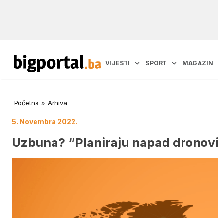
VIJESTI
SPORT
MAGAZIN
Početna
»
Arhiva
5. Novembra 2022.
Uzbuna? “Planiraju napad dronov