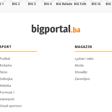
G 1
BiG 2
BiG 3
BiG 4
BiG Balade
BiG Folk
BiG iG
BiG
SPORT
MAGAZIN
Fudbal
Ljubav i seks
Košarka
Moda
Tenis
ShowBiz
Odbojka
Zanimljivo
Atletika
Formula 1
Vaterpolo
Ostali sportovi