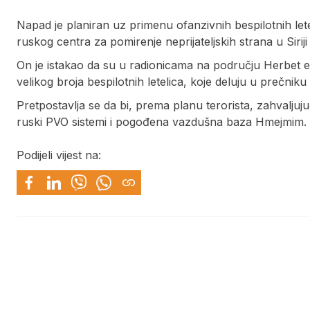
Napad je planiran uz primenu ofanzivnih bespilotnih lete
ruskog centra za pomirenje neprijateljskih strana u Siri
On je istakao da su u radionicama na području Herbet e
velikog broja bespilotnih letelica, koje deluju u prečnik
Pretpostavlja se da bi, prema planu terorista, zahvaljuj
ruski PVO sistemi i pogođena vazdušna baza Hmejmim.
Podijeli vijest na: