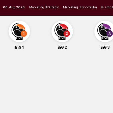
Skip
06. Aug 2026.
Marketing BIG Radio
Marketing BiGportal.ba
Mi smo 
to
content
BiG 1
BiG 2
BiG 3