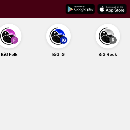
BiG Folk
BiG iG
BiG Rock