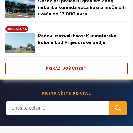
Oprez pri prelasku granice: Zbog
nekoliko komada voća kazna može biti
i veća od 13.000 evra
BANJA LUKA
Radovi izazvali haos: Kilometarske
kolone kod Prijedorske petlje
PRIKAŽI JOŠ VIJESTI
PRETRAŽITE PORTAL
Search
for: