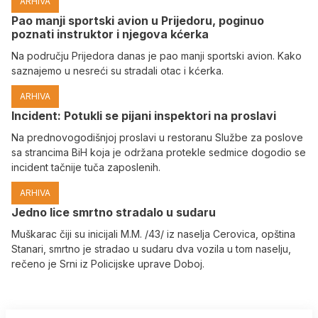
ARHIVA
Pao manji sportski avion u Prijedoru, poginuo
poznati instruktor i njegova kćerka
Na području Prijedora danas je pao manji sportski avion. Kako
saznajemo u nesreći su stradali otac i kćerka.
ARHIVA
Incident: Potukli se pijani inspektori na proslavi
Na prednovogodišnjoj proslavi u restoranu Službe za poslove
sa strancima BiH koja je održana protekle sedmice dogodio se
incident tačnije tuča zaposlenih.
ARHIVA
Јedno lice smrtno stradalo u sudaru
Muškarac čiji su inicijali M.M. /43/ iz naselja Cerovica, opština
Stanari, smrtno je stradao u sudaru dva vozila u tom naselju,
rečeno je Srni iz Policijske uprave Doboj.