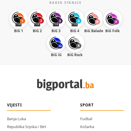
RADIO STANICE
BiG 1
BiG 2
BiG 3
BiG 4
BiG Balade
BiG Folk
BiG iG
BiG Rock
VIJESTI
SPORT
Banja Luka
Fudbal
Republika Srpska / BiH
Košarka