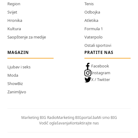
Region
Tenis
Svijet
Odbojka
Hronika
Atletika
Kultura
Formula 1
Saopštenje za medije
Vaterpolo
Ostali sportovi
MAGAZIN
PRATITE NAS
Facebook
Ljubav i seks
Instagram
Moda
X / Twitter
ShowBiz
Zanimljivo
Marketing BIG Radio
Marketing BIGportal.ba
Mi smo BIG
Vodič oglašavanja
Kontaktirajte nas