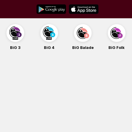
Skip
to
content
BiG 3
BiG 4
BiG Balade
BiG Folk