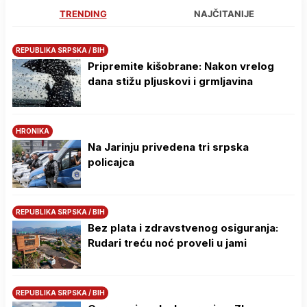
TRENDING
NAJČITANIJE
REPUBLIKA SRPSKA / BIH
Pripremite kišobrane: Nakon vrelog
dana stižu pljuskovi i grmljavina
HRONIKA
Na Јarinju privedena tri srpska
policajca
REPUBLIKA SRPSKA / BIH
Bez plata i zdravstvenog osiguranja:
Rudari treću noć proveli u jami
REPUBLIKA SRPSKA / BIH