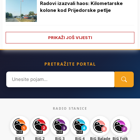
Radovi izazvali haos: Kilometarske
kolone kod Prijedorske petlje
PRIKAŽI JOŠ VIJESTI
PRETRAŽITE PORTAL
Search
for:
RADIO STANICE
BiG 1
BiG 2
BiG 3
BiG 4
BiG Balade
BiG Folk