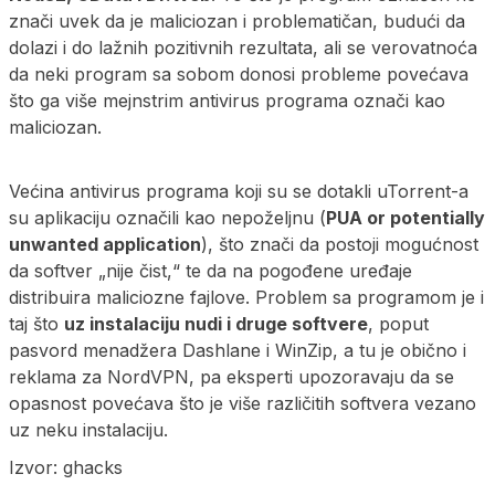
znači uvek da je maliciozan i problematičan, budući da
dolazi i do lažnih pozitivnih rezultata, ali se verovatnoća
da neki program sa sobom donosi probleme povećava
što ga više mejnstrim antivirus programa označi kao
maliciozan.
Većina antivirus programa koji su se dotakli uTorrent-a
su aplikaciju označili kao nepoželjnu (
PUA or potentially
unwanted application
), što znači da postoji mogućnost
da softver „nije čist,“ te da na pogođene uređaje
distribuira maliciozne fajlove. Problem sa programom je i
taj što
uz instalaciju nudi i druge softvere
, poput
pasvord menadžera Dashlane i WinZip, a tu je obično i
reklama za NordVPN, pa eksperti upozoravaju da se
opasnost povećava što je više različitih softvera vezano
uz neku instalaciju.
Izvor: ghacks