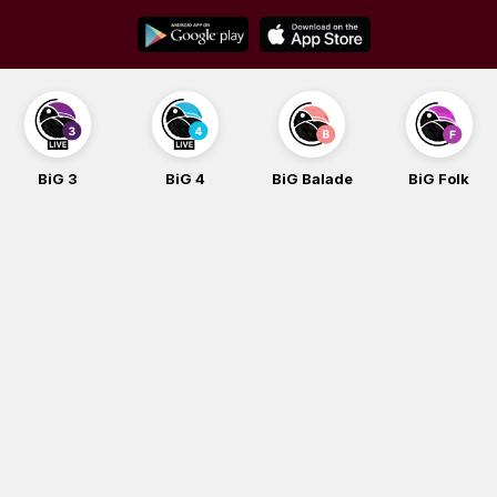
Skip
to
content
BiG 3
BiG 4
BiG Balade
BiG Folk