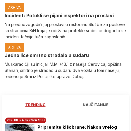
ARHIVA
Incident: Potukli se pijani inspektori na proslavi
Na prednovogodišnjoj proslavi u restoranu Službe za poslove
sa strancima BiH koja je održana protekle sedmice dogodio se
incident tačnije tuča zaposlenih.
ARHIVA
Јedno lice smrtno stradalo u sudaru
Muškarac čiji su inicijali M.M. /43/ iz naselja Cerovica, opština
Stanari, smrtno je stradao u sudaru dva vozila u tom naselju,
rečeno je Srni iz Policijske uprave Doboj.
TRENDING
NAJČITANIJE
REPUBLIKA SRPSKA / BIH
Pripremite kišobrane: Nakon vrelog