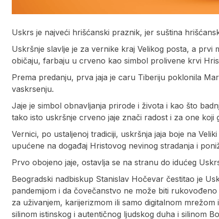
Uskrs je najveći hrišćanski praznik, jer suština hrišća
Uskršnje slavlje je za vernike kraj Velikog posta, a prvi
običaju, farbaju u crveno kao simbol prolivene krvi Hris
Prema predanju, prva jaja je caru Tiberiju poklonila Ma
vaskrsenju.
Jaje je simbol obnavljanja prirode i života i kao što bad
tako isto uskršnje crveno jaje znači radost i za one koji 
Vernici, po ustaljenoj tradiciji, uskršnja jaja boje na Veli
upućene na događaj Hristovog nevinog stradanja i ponižen
Prvo obojeno jaje, ostavlja se na stranu do idućeg Uskr
Beogradski nadbiskup Stanislav Hočevar čestitao je Uskr
pandemijom i da čovečanstvo ne može biti rukovođeno
za uživanjem, karijerizmom ili samo digitalnom mrežo
silinom istinskog i autentičnog ljudskog duha i silinom