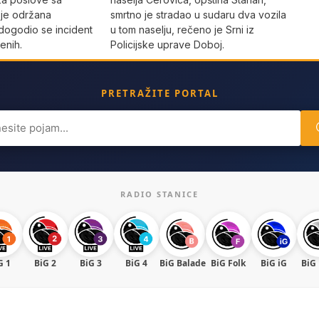
 je održana
smrtno je stradao u sudaru dva vozila
dogodio se incident
u tom naselju, rečeno je Srni iz
enih.
Policijske uprave Doboj.
PRETRAŽITE PORTAL
ch
RADIO STANICE
G 1
BiG 2
BiG 3
BiG 4
BiG Balade
BiG Folk
BiG iG
BiG