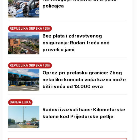
policajca
REPUBLIKA SRPSKA / BIH
Bez plata i zdravstvenog
osiguranja: Rudari treću noć
proveli u jami
REPUBLIKA SRPSKA / BIH
Oprez pri prelasku granice: Zbog
nekoliko komada voća kazna može
biti i veća od 13.000 evra
BANJA LUKA
Radovi izazvali haos: Kilometarske
kolone kod Prijedorske petlje