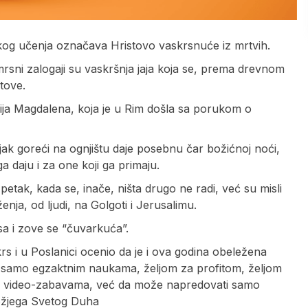
nskog učenja označava Hristovo vaskrsnuće iz mrtvih.
 mrsni zalogaji su vaskršnja jaja koja se, prema drevnom
tove.
rija Magdalena, koja je u Rim došla sa porukom o
njak goreći na ognjištu daje posebnu čar božićnoj noći,
ga daju i za one koji ga primaju.
ki petak, kada se, inače, ništa drugo ne radi, već su misli
ja, od ljudi, na Golgoti i Jerusalimu.
sa i zove se “čuvarkuća”.
s i u Poslanici ocenio da je i ova godina obeležena
 samo egzaktnim naukama, željom za profitom, željom
m i video-zabavama, već da može napredovati samo
 Božjega Svetog Duha