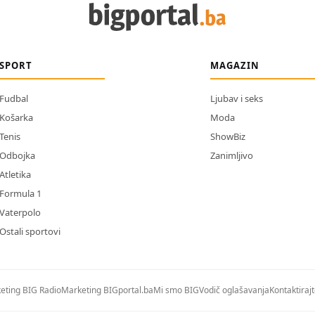
SPORT
MAGAZIN
Fudbal
Ljubav i seks
Košarka
Moda
Tenis
ShowBiz
Odbojka
Zanimljivo
Atletika
Formula 1
Vaterpolo
Ostali sportovi
eting BIG Radio
Marketing BIGportal.ba
Mi smo BIG
Vodič oglašavanja
Kontaktiraj