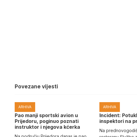
Povezane vijesti
ARHIVA
ARHIVA
Pao manji sportski avion u
Incident: Potukl
Prijedoru, poginuo poznati
inspektori na p
instruktor i njegova kćerka
Na prednovogodišn
Na području Prijedora danas je pao
restoranu Službe 