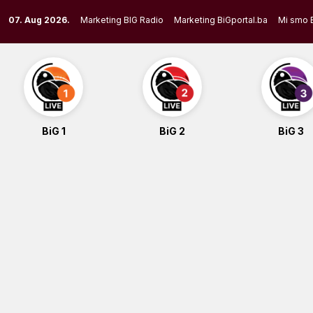
Skip
07. Aug 2026.
Marketing BIG Radio
Marketing BiGportal.ba
Mi smo 
to
content
BiG 1
BiG 2
BiG 3