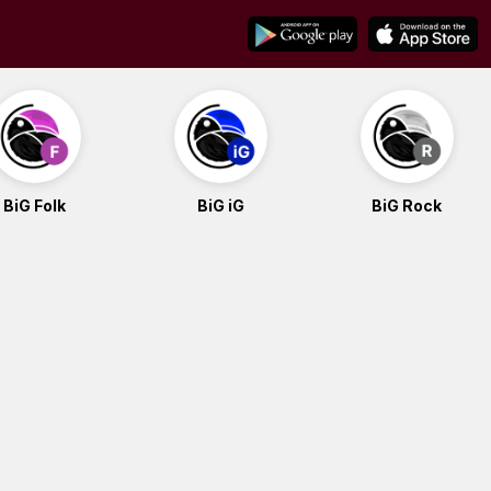
BiG Folk
BiG iG
BiG Rock