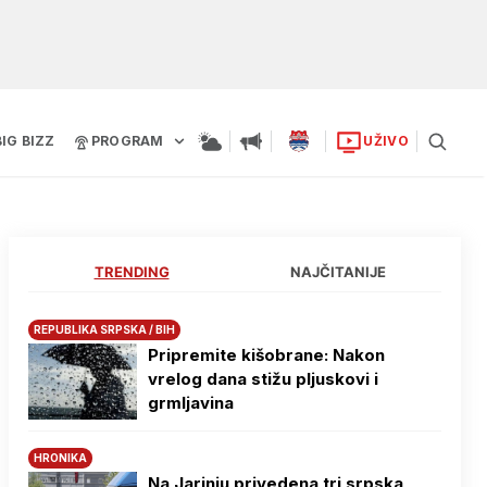
BIG BIZZ
PROGRAM
UŽIVO
TRENDING
NAJČITANIJE
REPUBLIKA SRPSKA / BIH
Pripremite kišobrane: Nakon
vrelog dana stižu pljuskovi i
grmljavina
HRONIKA
Na Јarinju privedena tri srpska