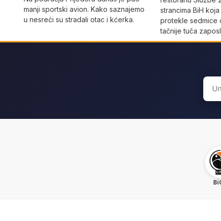
manji sportski avion. Kako saznajemo
strancima BiH koja
u nesreći su stradali otac i kćerka.
protekle sedmice 
tačnije tuča zaposl
Sear
for:
Bi