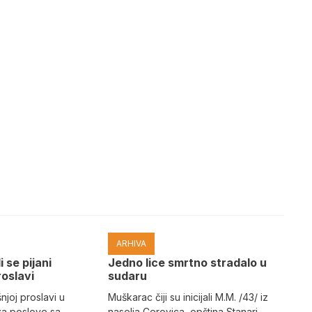
ARHIVA
i se pijani
Јedno lice smrtno stradalo u
roslavi
sudaru
joj proslavi u
Muškarac čiji su inicijali M.M. /43/ iz
za poslove sa
naselja Cerovica, opština Stanari,