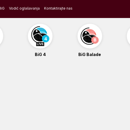
BiG
Vodič oglašavanja
Kontaktirajte nas
BiG 4
BiG Balade