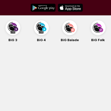
Skip
to
content
BiG 3
BiG 4
BiG Balade
BiG Folk