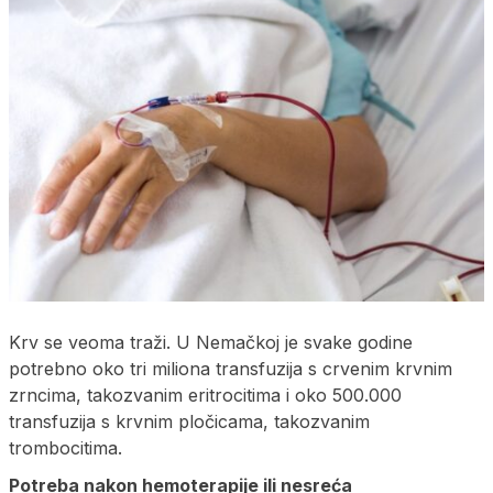
Krv se veoma traži. U Nemačkoj je svake godine
potrebno oko tri miliona transfuzija s crvenim krvnim
zrncima, takozvanim eritrocitima i oko 500.000
transfuzija s krvnim pločicama, takozvanim
trombocitima.
Potreba nakon hemoterapije ili nesreća