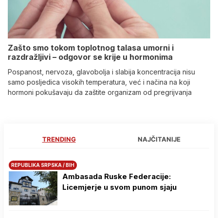
Zašto smo tokom toplotnog talasa umorni i
razdražljivi – odgovor se krije u hormonima
Pospanost, nervoza, glavobolja i slabija koncentracija nisu
samo posljedica visokih temperatura, već i načina na koji
hormoni pokušavaju da zaštite organizam od pregrijvanja
TRENDING
NAJČITANIJE
REPUBLIKA SRPSKA / BIH
Ambasada Ruske Federacije:
Licemjerje u svom punom sjaju