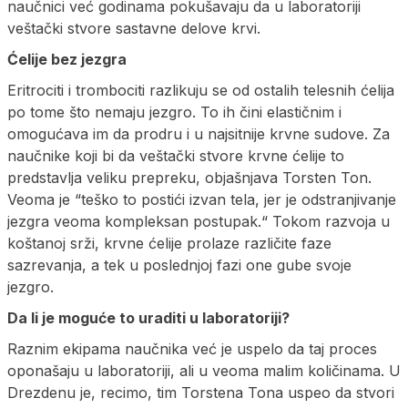
naučnici već godinama pokušavaju da u laboratoriji
veštački stvore sastavne delove krvi.
Ćelije bez jezgra
Eritrociti i trombociti razlikuju se od ostalih telesnih ćelija
po tome što nemaju jezgro. To ih čini elastičnim i
omogućava im da prodru i u najsitnije krvne sudove. Za
naučnike koji bi da veštački stvore krvne ćelije to
predstavlja veliku prepreku, objašnjava Torsten Ton.
Veoma je “teško to postići izvan tela, jer je odstranjivanje
jezgra veoma kompleksan postupak.“ Tokom razvoja u
koštanoj srži, krvne ćelije prolaze različite faze
sazrevanja, a tek u poslednjoj fazi one gube svoje
jezgro.
Da li je moguće to uraditi u laboratoriji?
Raznim ekipama naučnika već je uspelo da taj proces
oponašaju u laboratoriji, ali u veoma malim količinama. U
Drezdenu je, recimo, tim Torstena Tona uspeo da stvori