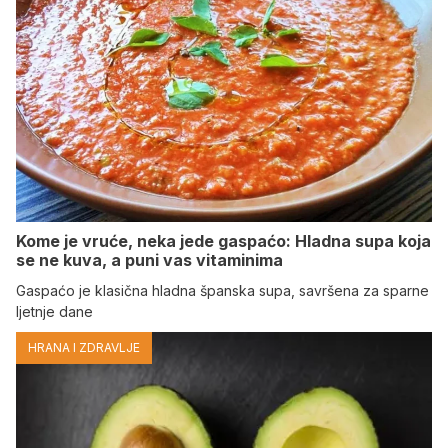
Kome je vruće, neka jede gaspaćo: Hladna supa koja
se ne kuva, a puni vas vitaminima
Gaspaćo je klasična hladna španska supa, savršena za sparne
ljetnje dane
HRANA I ZDRAVLJE