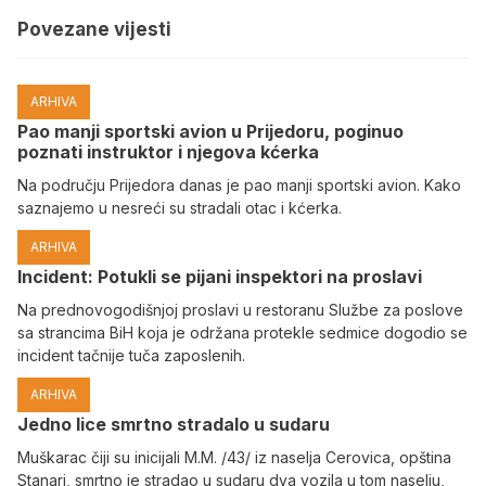
Povezane vijesti
ARHIVA
Pao manji sportski avion u Prijedoru, poginuo
poznati instruktor i njegova kćerka
Na području Prijedora danas je pao manji sportski avion. Kako
saznajemo u nesreći su stradali otac i kćerka.
ARHIVA
Incident: Potukli se pijani inspektori na proslavi
Na prednovogodišnjoj proslavi u restoranu Službe za poslove
sa strancima BiH koja je održana protekle sedmice dogodio se
incident tačnije tuča zaposlenih.
ARHIVA
Јedno lice smrtno stradalo u sudaru
Muškarac čiji su inicijali M.M. /43/ iz naselja Cerovica, opština
Stanari, smrtno je stradao u sudaru dva vozila u tom naselju,