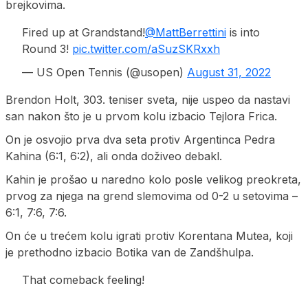
brejkovima.
Fired up at Grandstand!
@MattBerrettini
is into
Round 3!
pic.twitter.com/aSuzSKRxxh
— US Open Tennis (@usopen)
August 31, 2022
Brendon Holt, 303. teniser sveta, nije uspeo da nastavi
san nakon što je u prvom kolu izbacio Tejlora Frica.
On je osvojio prva dva seta protiv Argentinca Pedra
Kahina (6:1, 6:2), ali onda doživeo debakl.
Kahin je prošao u naredno kolo posle velikog preokreta,
prvog za njega na grend slemovima od 0-2 u setovima –
6:1, 7:6, 7:6.
On će u trećem kolu igrati protiv Korentana Mutea, koji
je prethodno izbacio Botika van de Zandšhulpa.
That comeback feeling!