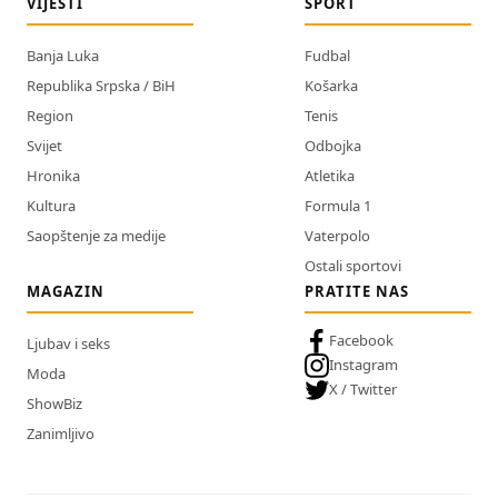
VIJESTI
SPORT
Banja Luka
Fudbal
Republika Srpska / BiH
Košarka
Region
Tenis
Svijet
Odbojka
Hronika
Atletika
Kultura
Formula 1
Saopštenje za medije
Vaterpolo
Ostali sportovi
MAGAZIN
PRATITE NAS
Facebook
Ljubav i seks
Instagram
Moda
X / Twitter
ShowBiz
Zanimljivo