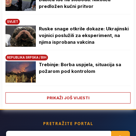
predložen kućni pritvor
SVIJET
Ruske snage otkrile dokaze: Ukrajinski
vojnici poslužili za eksperiment, na
njima isprobana vakcina
REPUBLIKA SRPSKA / BIH
Trebinje: Borba uspjela, situacija sa
požarom pod kontrolom
PRIKAŽI JOŠ VIJESTI
PRETRAŽITE PORTAL
Search