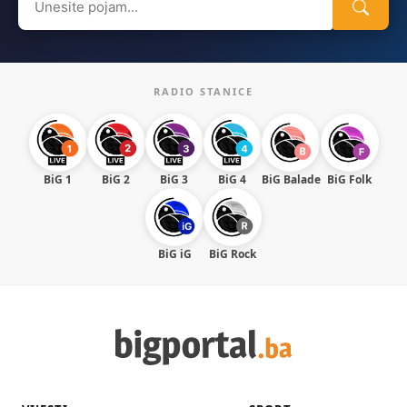
for:
RADIO STANICE
BiG 1
BiG 2
BiG 3
BiG 4
BiG Balade
BiG Folk
BiG iG
BiG Rock