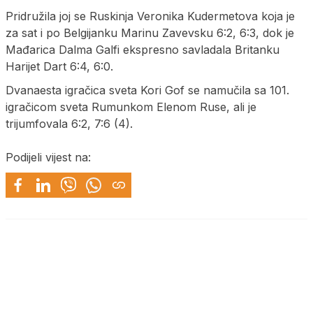
Pridružila joj se Ruskinja Veronika Kudermetova koja je
za sat i po Belgijanku Marinu Zavevsku 6:2, 6:3, dok je
Mađarica Dalma Galfi ekspresno savladala Britanku
Harijet Dart 6:4, 6:0.
Dvanaesta igračica sveta Kori Gof se namučila sa 101.
igračicom sveta Rumunkom Elenom Ruse, ali je
trijumfovala 6:2, 7:6 (4).
Podijeli vijest na: