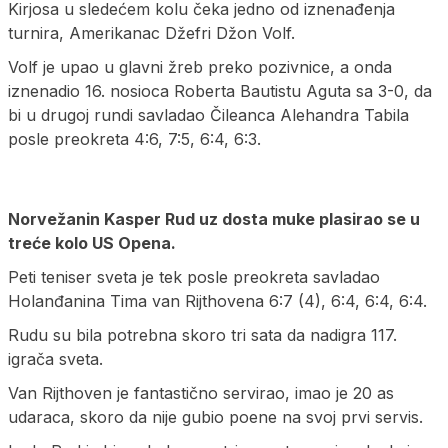
Kirjosa u sledećem kolu čeka jedno od iznenađenja
turnira, Amerikanac Džefri Džon Volf.
Volf je upao u glavni žreb preko pozivnice, a onda
iznenadio 16. nosioca Roberta Bautistu Aguta sa 3-0, da
bi u drugoj rundi savladao Čileanca Alehandra Tabila
posle preokreta 4:6, 7:5, 6:4, 6:3.
Norvežanin Kasper Rud uz dosta muke plasirao se u
treće kolo US Opena.
Peti teniser sveta je tek posle preokreta savladao
Holanđanina Tima van Rijthovena 6:7 (4), 6:4, 6:4, 6:4.
Rudu su bila potrebna skoro tri sata da nadigra 117.
igrača sveta.
Van Rijthoven je fantastično servirao, imao je 20 as
udaraca, skoro da nije gubio poene na svoj prvi servis.