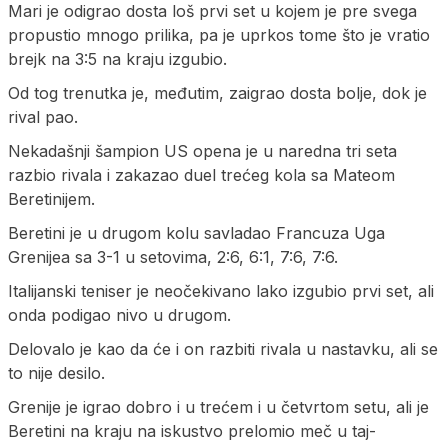
Mari je odigrao dosta loš prvi set u kojem je pre svega
propustio mnogo prilika, pa je uprkos tome što je vratio
brejk na 3:5 na kraju izgubio.
Od tog trenutka je, međutim, zaigrao dosta bolje, dok je
rival pao.
Nekadašnji šampion US opena je u naredna tri seta
razbio rivala i zakazao duel trećeg kola sa Mateom
Beretinijem.
Beretini je u drugom kolu savladao Francuza Uga
Grenijea sa 3-1 u setovima, 2:6, 6:1, 7:6, 7:6.
Italijanski teniser je neočekivano lako izgubio prvi set, ali
onda podigao nivo u drugom.
Delovalo je kao da će i on razbiti rivala u nastavku, ali se
to nije desilo.
Grenije je igrao dobro i u trećem i u četvrtom setu, ali je
Beretini na kraju na iskustvo prelomio meč u taj-