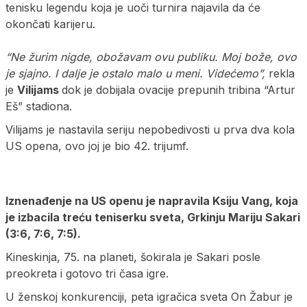
tenisku legendu koja je uoči turnira najavila da će
okončati karijeru.
“
Ne žurim nigde, obožavam ovu publiku. Moj bože, ovo
je sjajno. I dalje je ostalo malo u meni. Videćemo”,
rekla
je
Vilijams
dok je dobijala ovacije prepunih tribina “Artur
Eš” stadiona.
Vilijams je nastavila seriju nepobedivosti u prva dva kola
US opena, ovo joj je bio 42. trijumf.
Iznenađenje na US openu je napravila Ksiju Vang, koja
je izbacila treću teniserku sveta, Grkinju Mariju Sakari
(3:6, 7:6, 7:5).
Kineskinja, 75. na planeti, šokirala je Sakari posle
preokreta i gotovo tri časa igre.
U ženskoj konkurenciji, peta igračica sveta On Žabur je