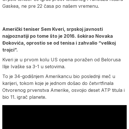
Gaskea, ne pre 22 časa po našem vremenu.
Američki teniser Sem Kveri, srpskoj javnosti
najpoznatiji po tome što je 2016. šokirao Novaka
Đokovića, oprostio se od tenisa i zahvalio “velikoj
trojci”.
Kveri je u prvom kolu US opena poražen od Belorusa
Ilije Ivaške sa 3-1 u setovima.
To je 34-godišnjem Amerikancu bio poslednji meč u
karijeri, tokom koje je jednom došao do četvrtfinala
Otvorenog prvenstva Amerike, osvojio deset ATP titula i
bio 11. igrač planete.