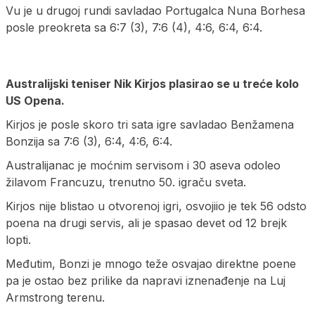
Vu je u drugoj rundi savladao Portugalca Nuna Borhesa
posle preokreta sa 6:7 (3), 7:6 (4), 4:6, 6:4, 6:4.
Australijski teniser Nik Kirjos plasirao se u treće kolo
US Opena.
Kirjos je posle skoro tri sata igre savladao Benžamena
Bonzija sa 7:6 (3), 6:4, 4:6, 6:4.
Australijanac je moćnim servisom i 30 aseva odoleo
žilavom Francuzu, trenutno 50. igraču sveta.
Kirjos nije blistao u otvorenoj igri, osvojiio je tek 56 odsto
poena na drugi servis, ali je spasao devet od 12 brejk
lopti.
Međutim, Bonzi je mnogo teže osvajao direktne poene
pa je ostao bez prilike da napravi iznenađenje na Luj
Armstrong terenu.