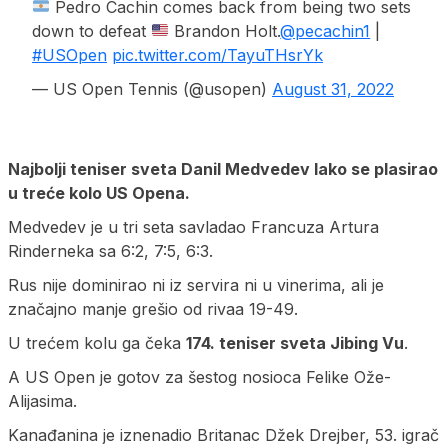
Pedro Cachin comes back from being two sets
down to defeat
Brandon Holt.
@pecachin1
|
#USOpen
pic.twitter.com/TayuTHsrYk
— US Open Tennis (@usopen)
August 31, 2022
Najbolji teniser sveta Danil Medvedev lako se plasirao
u treće kolo US Opena.
Medvedev je u tri seta savladao Francuza Artura
Rinderneka sa 6:2, 7:5, 6:3.
Rus nije dominirao ni iz servira ni u vinerima, ali je
značajno manje grešio od rivaa 19-49.
U trećem kolu ga čeka
174. teniser sveta Jibing Vu
.
A US Open je gotov za šestog nosioca Felike Ože-
Alijasima.
Kanađanina je iznenadio Britanac Džek Drejber, 53. igrač