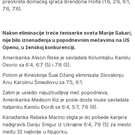
preokreta domaćeg igrača Brendona Holta (1:6, 2:6, 6:1,
7:6, 7:6).
Nakon eliminacije treće teniserke sveta Marije Sakari,
nije bilo iznenađenja u popodnevnim mečevima na US
Openu, u ženskoj konkurenciji.
Amerikanka Alison Riske je savladala Kolumbijku Kamilu
Osorio sa 6:4, 6:7 (5) i 7:6 (5).
Potom je Kineskinja Šuai Džang eliminisala Slovakinju
Anu Karolinu Šmiedlovu sa 7:5, 6:1.
Zatim je usledio najuzbudljiviji meč popodneva,
Amerikanka Medison Kiz je posle dosta muke savladala
Italijanku Kamilu Đorđi sa 6:4, 5:7, 7:6 (6).
Kanađanka Rebeka Marino stigla je do pobede karijere
nadigravši Dariju Snigur iz Ukrajine 6:4, 7:6 (5) za mesto
među 32 najbolje u Njujorku.