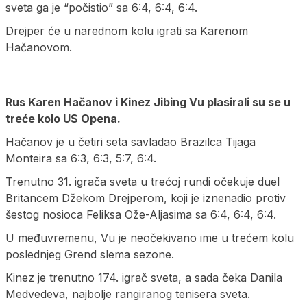
sveta ga je “počistio” sa 6:4, 6:4, 6:4.
Drejper će u narednom kolu igrati sa Karenom
Hačanovom.
Rus Karen Hačanov i Kinez Jibing Vu plasirali su se u
treće kolo US Opena.
Hačanov je u četiri seta savladao Brazilca Tijaga
Monteira sa 6:3, 6:3, 5:7, 6:4.
Trenutno 31. igrača sveta u trećoj rundi očekuje duel
Britancem Džekom Drejperom, koji je iznenadio protiv
šestog nosioca Feliksa Ože-Aljasima sa 6:4, 6:4, 6:4.
U međuvremenu, Vu je neočekivano ime u trećem kolu
poslednjeg Grend slema sezone.
Kinez je trenutno 174. igrač sveta, a sada čeka Danila
Medvedeva, najbolje rangiranog tenisera sveta.