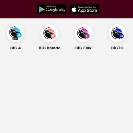
Skip
to
content
BiG Balade
BiG Folk
BiG iG
BiG Rock