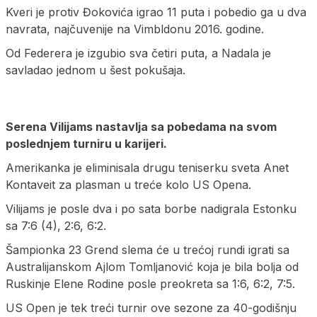
Kveri je protiv Đokovića igrao 11 puta i pobedio ga u dva
navrata, najčuvenije na Vimbldonu 2016. godine.
Od Federera je izgubio sva četiri puta, a Nadala je
savladao jednom u šest pokušaja.
Serena Vilijams nastavlja sa pobedama na svom
poslednjem turniru u karijeri.
Amerikanka je eliminisala drugu teniserku sveta Anet
Kontaveit za plasman u treće kolo US Opena.
Vilijams je posle dva i po sata borbe nadigrala Estonku
sa 7:6 (4), 2:6, 6:2.
Šampionka 23 Grend slema će u trećoj rundi igrati sa
Australijanskom Ajlom Tomljanović koja je bila bolja od
Ruskinje Elene Rodine posle preokreta sa 1:6, 6:2, 7:5.
US Open je tek treći turnir ove sezone za 40-godišnju