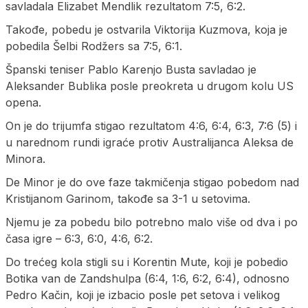
savladala Elizabet Mendlik rezultatom 7:5, 6:2.
Takođe, pobedu je ostvarila Viktorija Kuzmova, koja je
pobedila Šelbi Rodžers sa 7:5, 6:1.
Španski teniser Pablo Karenjo Busta savladao je
Aleksander Bublika posle preokreta u drugom kolu US
opena.
On je do trijumfa stigao rezultatom 4:6, 6:4, 6:3, 7:6 (5) i
u narednom rundi igraće protiv Australijanca Aleksa de
Minora.
De Minor je do ove faze takmičenja stigao pobedom nad
Kristijanom Garinom, takođe sa 3-1 u setovima.
Njemu je za pobedu bilo potrebno malo više od dva i po
časa igre – 6:3, 6:0, 4:6, 6:2.
Do trećeg kola stigli su i Korentin Mute, koji je pobedio
Botika van de Zandshulpa (6:4, 1:6, 6:2, 6:4), odnosno
Pedro Kačin, koji je izbacio posle pet setova i velikog