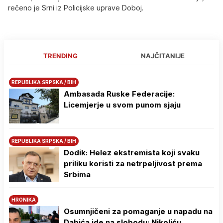
rečeno je Srni iz Policijske uprave Doboj.
TRENDING
NAJČITANIJE
REPUBLIKA SRPSKA / BIH
Ambasada Ruske Federacije:
Licemjerje u svom punom sjaju
REPUBLIKA SRPSKA / BIH
Dodik: Helez ekstremista koji svaku
priliku koristi za netrpeljivost prema
Srbima
HRONIKA
Osumnjičeni za pomaganje u napadu na
Dabića ide na slobodu: Nikoliću