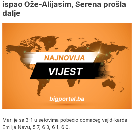
ispao Ože-Alijasim, Serena prošla
dalje
Mari je sa 3-1 u setovima pobedio domaćeg vajld-karda
Emilija Navu, 5:7, 6:3, 6:1, 6:0.