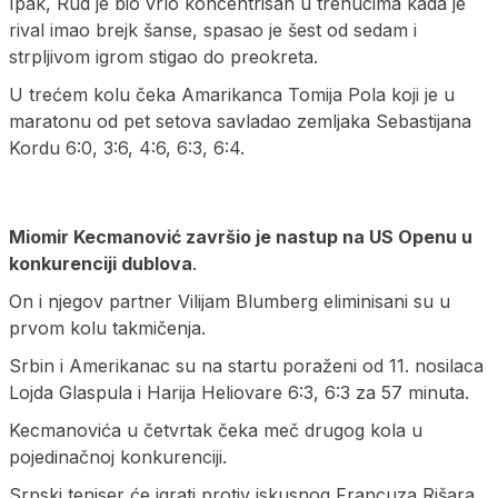
Ipak, Rud je bio vrlo koncentrisan u trenucima kada je
rival imao brejk šanse, spasao je šest od sedam i
strpljivom igrom stigao do preokreta.
U trećem kolu čeka Amarikanca Tomija Pola koji je u
maratonu od pet setova savladao zemljaka Sebastijana
Kordu 6:0, 3:6, 4:6, 6:3, 6:4.
Miomir Kecmanović završio je nastup na US Openu u
konkurenciji dublova
.
On i njegov partner Vilijam Blumberg eliminisani su u
prvom kolu takmičenja.
Srbin i Amerikanac su na startu poraženi od 11. nosilaca
Lojda Glaspula i Harija Heliovare 6:3, 6:3 za 57 minuta.
Kecmanovića u četvrtak čeka meč drugog kola u
pojedinačnoj konkurenciji.
Srpski teniser će igrati protiv iskusnog Francuza Rišara