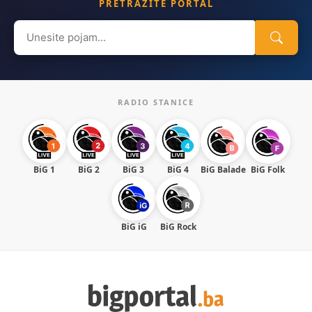
PRETRAŽITE PORTAL
Search
for:
RADIO STANICE
BiG 1
BiG 2
BiG 3
BiG 4
BiG Balade
BiG Folk
BiG iG
BiG Rock