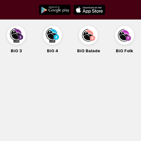
Skip
to
content
BiG 3
BiG 4
BiG Balade
BiG Folk