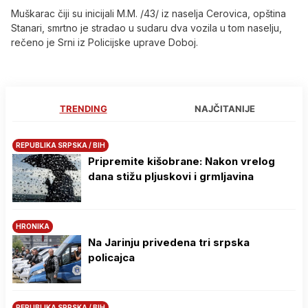
Muškarac čiji su inicijali M.M. /43/ iz naselja Cerovica, opština
Stanari, smrtno je stradao u sudaru dva vozila u tom naselju,
rečeno je Srni iz Policijske uprave Doboj.
TRENDING
NAJČITANIJE
REPUBLIKA SRPSKA / BIH
Pripremite kišobrane: Nakon vrelog
dana stižu pljuskovi i grmljavina
HRONIKA
Na Јarinju privedena tri srpska
policajca
REPUBLIKA SRPSKA / BIH