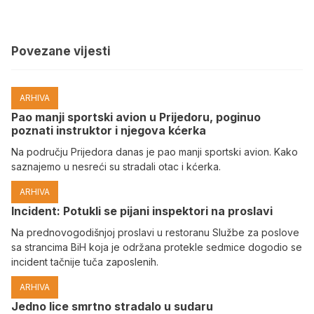
Povezane vijesti
ARHIVA
Pao manji sportski avion u Prijedoru, poginuo
poznati instruktor i njegova kćerka
Na području Prijedora danas je pao manji sportski avion. Kako
saznajemo u nesreći su stradali otac i kćerka.
ARHIVA
Incident: Potukli se pijani inspektori na proslavi
Na prednovogodišnjoj proslavi u restoranu Službe za poslove
sa strancima BiH koja je održana protekle sedmice dogodio se
incident tačnije tuča zaposlenih.
ARHIVA
Јedno lice smrtno stradalo u sudaru