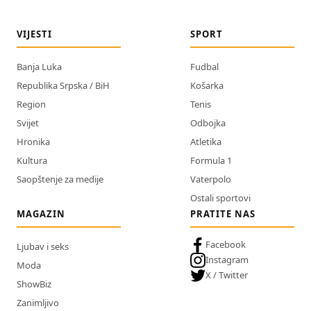
VIJESTI
SPORT
Banja Luka
Fudbal
Republika Srpska / BiH
Košarka
Region
Tenis
Svijet
Odbojka
Hronika
Atletika
Kultura
Formula 1
Saopštenje za medije
Vaterpolo
Ostali sportovi
MAGAZIN
PRATITE NAS
Facebook
Ljubav i seks
Instagram
Moda
X / Twitter
ShowBiz
Zanimljivo