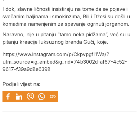
I dok, slavne ličnosti insistiraju na tome da se pojave i
svečanim haljinama i smokinzima, Bili i Džesi su došli u
komadima namenjenim za spavanje ogrnuti jorganom.
Naravno, nije u pitanju “tamo neka pidžama”, već su u
pitanju kreacije luksuznog brenda Guči, koje.
https://www.instagram.com/p/CkpvpgfI1Wa/?
utm_source=ig_embed&ig_rid=74b3002d-af67-4c52-
9617-f39a9d8e6398
Podijeli vijest na: