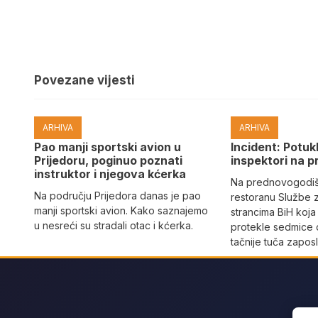
Povezane vijesti
ARHIVA
ARHIVA
Pao manji sportski avion u
Incident: Potukl
Prijedoru, poginuo poznati
inspektori na p
instruktor i njegova kćerka
Na prednovogodišn
Na području Prijedora danas je pao
restoranu Službe 
manji sportski avion. Kako saznajemo
strancima BiH koja
u nesreći su stradali otac i kćerka.
protekle sedmice 
tačnije tuča zaposl
Sear