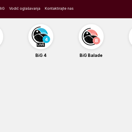
BiG
Vodič oglašavanja
Kontaktirajte nas
BiG 4
BiG Balade