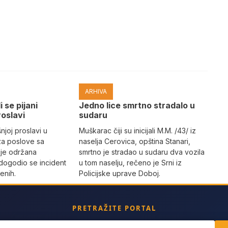
ARHIVA
i se pijani
Јedno lice smrtno stradalo u
roslavi
sudaru
joj proslavi u
Muškarac čiji su inicijali M.M. /43/ iz
za poslove sa
naselja Cerovica, opština Stanari,
 je održana
smrtno je stradao u sudaru dva vozila
dogodio se incident
u tom naselju, rečeno je Srni iz
enih.
Policijske uprave Doboj.
PRETRAŽITE PORTAL
ch