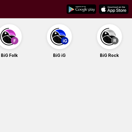
BiG Folk
BiG iG
BiG Rock