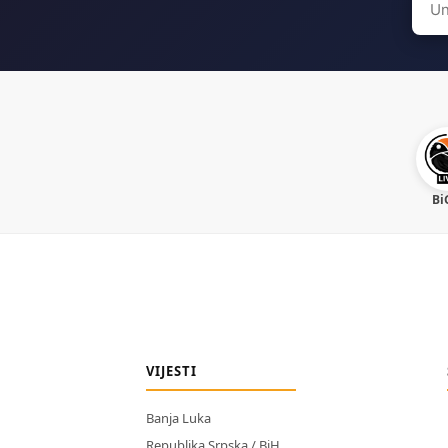
for:
Bi
VIJESTI
Banja Luka
Republika Srpska / BiH