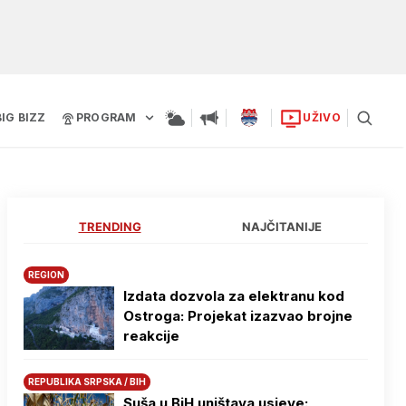
BIG BIZZ
PROGRAM
UŽIVO
TRENDING
NAJČITANIJE
REGION
Izdata dozvola za elektranu kod
Ostroga: Projekat izazvao brojne
reakcije
REPUBLIKA SRPSKA / BIH
Suša u BiH uništava usjeve: