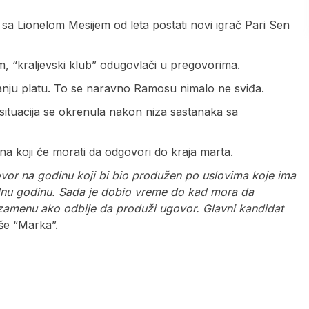
 sa Lionelom Mesijem od leta postati novi igrač Pari Sen
, “kraljevski klub” odugovlači u pregovorima.
manju platu. To se naravno Ramosu nimalo ne sviđa.
 situacija se okrenula nakon niza sastanaka sa
a koji će morati da odgovori do kraja marta.
govor na godinu koji bi bio produžen po uslovima koje ima
dnu godinu. Sada je dobio vreme do kad mora da
zamenu ako odbije da produži ugovor. Glavni kandidat
iše “Marka”.