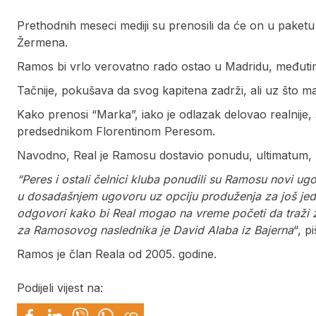
Prethodnih meseci mediji su prenosili da će on u paketu
Žermena.
Ramos bi vrlo verovatno rado ostao u Madridu, međutim
Tačnije, pokušava da svog kapitena zadrži, ali uz što 
Kako prenosi “Marka”, iako je odlazak delovao realnije,
predsednikom Florentinom Peresom.
Navodno, Real je Ramosu dostavio ponudu, ultimatum, n
“Peres i ostali čelnici kluba ponudili su Ramosu novi u
u dosadašnjem ugovoru uz opciju produženja za još je
odgovori kako bi Real mogao na vreme početi da traži 
za Ramosovog naslednika je David Alaba iz Bajerna
“, p
Ramos je član Reala od 2005. godine.
Podijeli vijest na: