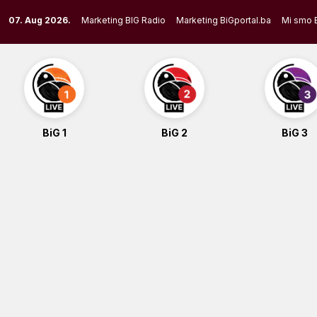
Skip
07. Aug 2026.
Marketing BIG Radio
Marketing BiGportal.ba
Mi smo 
to
content
BiG 1
BiG 2
BiG 3