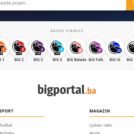
RADIO STANICE
G 1
BiG 2
BiG 3
BiG 4
BiG Balade
BiG Folk
BiG iG
BiG
SPORT
MAGAZIN
Fudbal
Ljubav i seks
Košarka
Moda