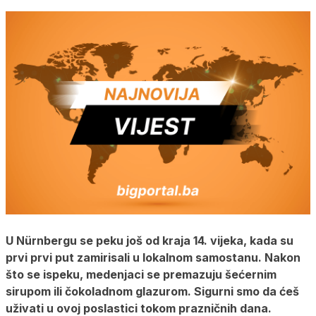
U Nürnbergu se peku još od kraja 14. vijeka, kada su
prvi prvi put zamirisali u lokalnom samostanu. Nakon
što se ispeku, medenjaci se premazuju šećernim
sirupom ili čokoladnom glazurom. Sigurni smo da ćeš
uživati u ovoj poslastici tokom prazničnih dana.