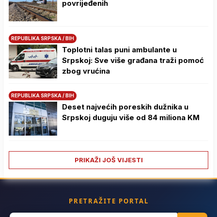
povrijeđenih
REPUBLIKA SRPSKA / BIH
Toplotni talas puni ambulante u
Srpskoj: Sve više građana traži pomoć
zbog vrućina
REPUBLIKA SRPSKA / BIH
Deset najvećih poreskih dužnika u
Srpskoj duguju više od 84 miliona KM
PRIKAŽI JOŠ VIJESTI
PRETRAŽITE PORTAL