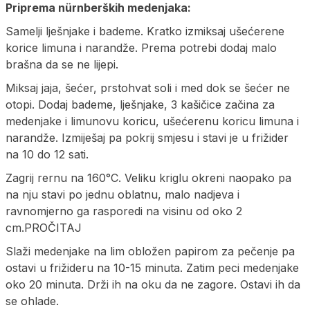
Priprema nürnberških medenjaka:
Samelji lješnjake i bademe. Kratko izmiksaj ušećerene
korice limuna i narandže. Prema potrebi dodaj malo
brašna da se ne lijepi.
Miksaj jaja, šećer, prstohvat soli i med dok se šećer ne
otopi. Dodaj bademe, lješnjake, 3 kašičice začina za
medenjake i limunovu koricu, ušećerenu koricu limuna i
narandže. Izmiješaj pa pokrij smjesu i stavi je u frižider
na 10 do 12 sati.
Zagrij rernu na 160°C. Veliku kriglu okreni naopako pa
na nju stavi po jednu oblatnu, malo nadjeva i
ravnomjerno ga rasporedi na visinu od oko 2
cm.PROČITAJ
Slaži medenjake na lim obložen papirom za pečenje pa
ostavi u frižideru na 10-15 minuta. Zatim peci medenjake
oko 20 minuta. Drži ih na oku da ne zagore. Ostavi ih da
se ohlade.