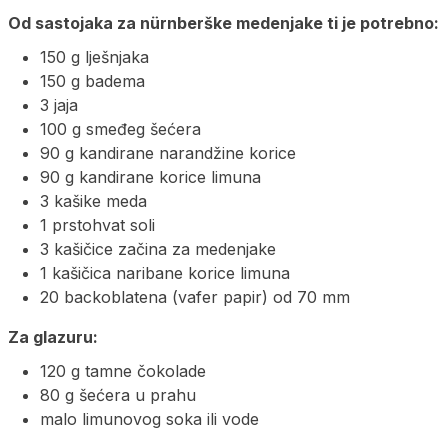
Od sastojaka za nürnberške medenjake ti je potrebno:
150 g lješnjaka
150 g badema
3 jaja
100 g smeđeg šećera
90 g kandirane narandžine korice
90 g kandirane korice limuna
3 kašike meda
1 prstohvat soli
3 kašičice začina za medenjake
1 kašičica naribane korice limuna
20 backoblatena (vafer papir) od 70 mm
Za glazuru:
120 g tamne čokolade
80 g šećera u prahu
malo limunovog soka ili vode