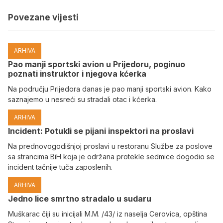
Povezane vijesti
ARHIVA
Pao manji sportski avion u Prijedoru, poginuo
poznati instruktor i njegova kćerka
Na području Prijedora danas je pao manji sportski avion. Kako
saznajemo u nesreći su stradali otac i kćerka.
ARHIVA
Incident: Potukli se pijani inspektori na proslavi
Na prednovogodišnjoj proslavi u restoranu Službe za poslove
sa strancima BiH koja je održana protekle sedmice dogodio se
incident tačnije tuča zaposlenih.
ARHIVA
Јedno lice smrtno stradalo u sudaru
Muškarac čiji su inicijali M.M. /43/ iz naselja Cerovica, opština