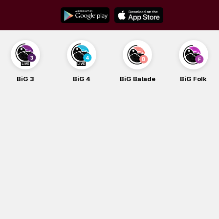
Skip
to
content
BiG 3
BiG 4
BiG Balade
BiG Folk