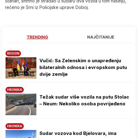
Stanari, smrtno je stradao u sudaru dva vozila u tom naselju,
rečeno je Srni iz Policijske uprave Doboj.
TRENDING
NAJČITANIJE
REGION
Vučić: Sa Zelenskim o unapređenju
bilateralnih odnosa i evropskom putu
dvije zemlje
HRONIKA
Težak sudar više vozila na putu Stolac
– Neum: Nekoliko osoba povrijeđeno
HRONIKA
Sudar vozova kod Bjelovara, ima