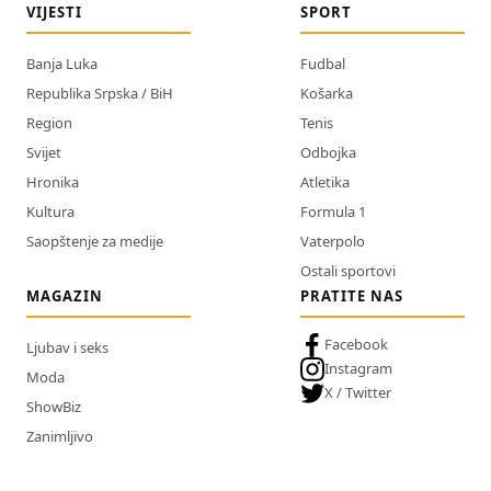
VIJESTI
SPORT
Banja Luka
Fudbal
Republika Srpska / BiH
Košarka
Region
Tenis
Svijet
Odbojka
Hronika
Atletika
Kultura
Formula 1
Saopštenje za medije
Vaterpolo
Ostali sportovi
MAGAZIN
PRATITE NAS
Facebook
Ljubav i seks
Instagram
Moda
X / Twitter
ShowBiz
Zanimljivo