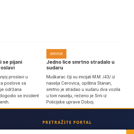
ARHIVA
i se pijani
Јedno lice smrtno stradalo u
roslavi
sudaru
joj proslavi u
Muškarac čiji su inicijali M.M. /43/ iz
za poslove sa
naselja Cerovica, opština Stanari,
 je održana
smrtno je stradao u sudaru dva vozila
dogodio se incident
u tom naselju, rečeno je Srni iz
enih.
Policijske uprave Doboj.
PRETRAŽITE PORTAL
ch