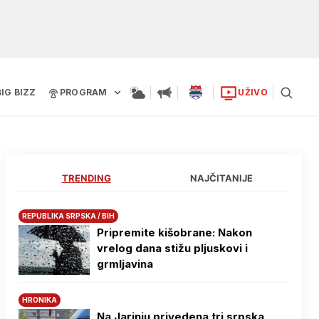
BIG BIZZ
PROGRAM
UŽIVO
TRENDING
NAJČITANIJE
REPUBLIKA SRPSKA / BIH
Pripremite kišobrane: Nakon
vrelog dana stižu pljuskovi i
grmljavina
HRONIKA
Na Јarinju privedena tri srpska