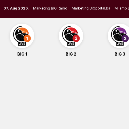
Skip
07. Aug 2026.
Marketing BIG Radio
Marketing BiGportal.ba
Mi smo 
to
content
BiG 1
BiG 2
BiG 3