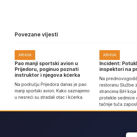
Povezane vijesti
ARHIVA
ARHIVA
Pao manji sportski avion u
Incident: Potukl
Prijedoru, poginuo poznati
inspektori na p
instruktor i njegova kćerka
Na prednovogodišn
Na području Prijedora danas je pao
restoranu Službe 
manji sportski avion. Kako saznajemo
strancima BiH koja
u nesreći su stradali otac i kćerka.
protekle sedmice 
tačnije tuča zaposl
Sear