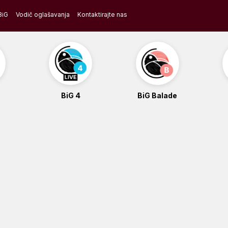
BiG
Vodič oglašavanja
Kontaktirajte nas
BiG 4
BiG Balade