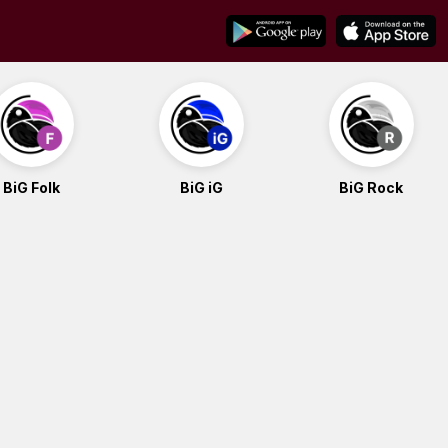
BiG Folk
BiG iG
BiG Rock