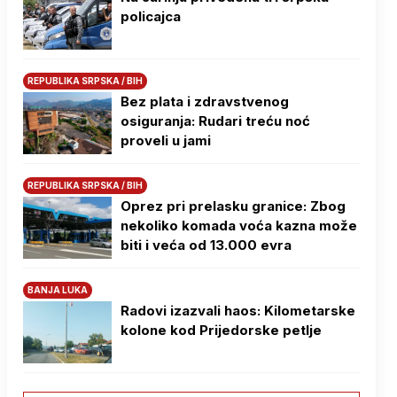
policajca
REPUBLIKA SRPSKA / BIH
Bez plata i zdravstvenog
osiguranja: Rudari treću noć
proveli u jami
REPUBLIKA SRPSKA / BIH
Oprez pri prelasku granice: Zbog
nekoliko komada voća kazna može
biti i veća od 13.000 evra
BANJA LUKA
Radovi izazvali haos: Kilometarske
kolone kod Prijedorske petlje