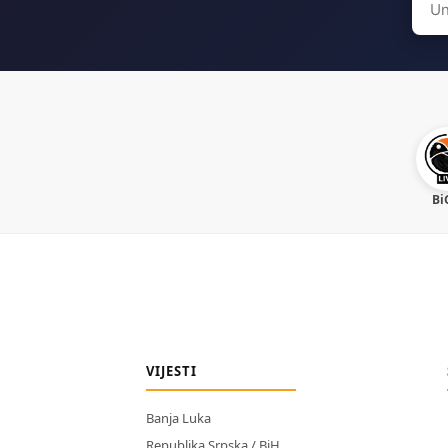
for:
Bi
VIJESTI
Banja Luka
Republika Srpska / BiH