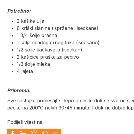
Potrebno:
2 kašike ulja
8 kriški slanine (ispržene i iseckane)
1 3/4 šolje brašna
1 šolja mladog crnog luka (iseckano)
1/2 šolje kačkavalja (iseckan)
2 kašičice praška za pecivo
1/3 šolje mleka
4 jajeta
Priprema:
Sve sastojke pomešajte i lepo umesite dok se sve ne sjed
pecite na 200°C nekih 30-45 minuta ili dok ne dobije l
Podijeli vijest na: