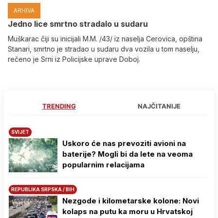
ARHIVA
Јedno lice smrtno stradalo u sudaru
Muškarac čiji su inicijali M.M. /43/ iz naselja Cerovica, opština
Stanari, smrtno je stradao u sudaru dva vozila u tom naselju,
rečeno je Srni iz Policijske uprave Doboj.
TRENDING
NAJČITANIJE
SVIJET
Uskoro će nas prevoziti avioni na
baterije? Mogli bi da lete na veoma
popularnim relacijama
REPUBLIKA SRPSKA / BIH
Nezgode i kilometarske kolone: Novi
kolaps na putu ka moru u Hrvatskoj