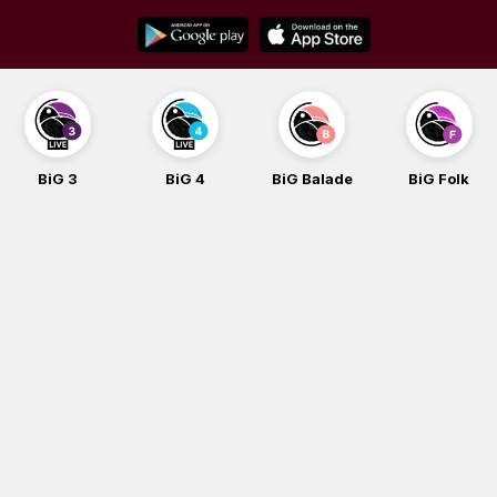
Skip
to
content
BiG 3
BiG 4
BiG Balade
BiG Folk