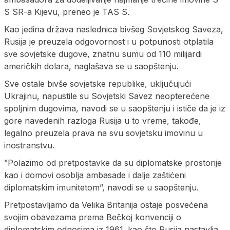
S SR-a Kijevu, preneo je TAS S.
Kao jedina država naslednica bivšeg Sovjetskog Saveza,
Rusija je preuzela odgovornost i u potpunosti otplatila
sve sovjetske dugove, znatnu sumu od 110 milijardi
američkih dolara, naglašava se u saopštenju.
Sve ostale bivše sovjetske republike, uključujući
Ukrajinu, napustile su Sovjetski Savez neopterećene
spoljnim dugovima, navodi se u saopštenju i ističe da je iz
gore navedenih razloga Rusija u to vreme, takođe,
legalno preuzela prava na svu sovjetsku imovinu u
inostranstvu.
”Polazimo od pretpostavke da su diplomatske prostorije
kao i domovi osoblja ambasade i dalje zaštićeni
diplomatskim imunitetom”, navodi se u saopštenju.
Pretpostavljamo da Velika Britanija ostaje posvećena
svojim obavezama prema Bečkoj konvenciji o
diplomatskim odnosima iz 1961. kao što Rusija nastavlja