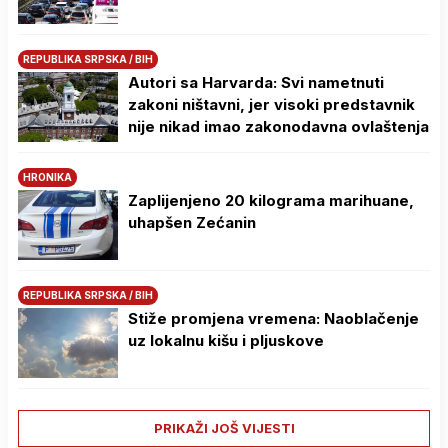
REPUBLIKA SRPSKA / BIH
Autori sa Harvarda: Svi nametnuti
zakoni ništavni, jer visoki predstavnik
nije nikad imao zakonodavna ovlaštenja
HRONIKA
Zaplijenjeno 20 kilograma marihuane,
uhapšen Zećanin
REPUBLIKA SRPSKA / BIH
Stiže promjena vremena: Naoblačenje
uz lokalnu kišu i pljuskove
PRIKAŽI JOŠ VIJESTI