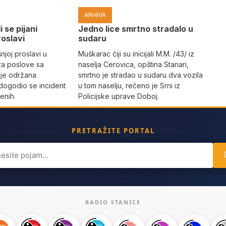
ARHIVA
i se pijani
Јedno lice smrtno stradalo u
roslavi
sudaru
joj proslavi u
Muškarac čiji su inicijali M.M. /43/ iz
za poslove sa
naselja Cerovica, opština Stanari,
 je održana
smrtno je stradao u sudaru dva vozila
dogodio se incident
u tom naselju, rečeno je Srni iz
enih.
Policijske uprave Doboj.
PRETRAŽITE PORTAL
ch
RADIO STANICE