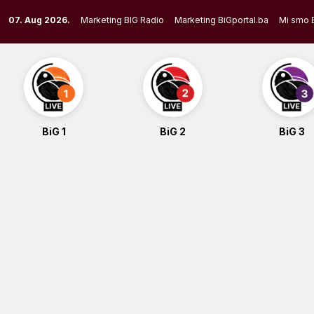
Skip
07. Aug 2026.
Marketing BIG Radio
Marketing BiGportal.ba
Mi smo 
to
content
BiG 1
BiG 2
BiG 3