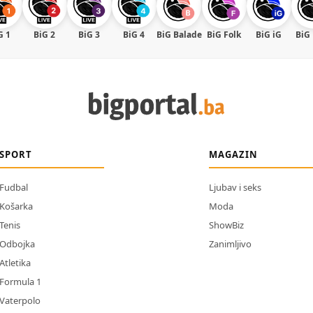
G 1
BiG 2
BiG 3
BiG 4
BiG Balade
BiG Folk
BiG iG
BiG
SPORT
MAGAZIN
Fudbal
Ljubav i seks
Košarka
Moda
Tenis
ShowBiz
Odbojka
Zanimljivo
Atletika
Formula 1
Vaterpolo