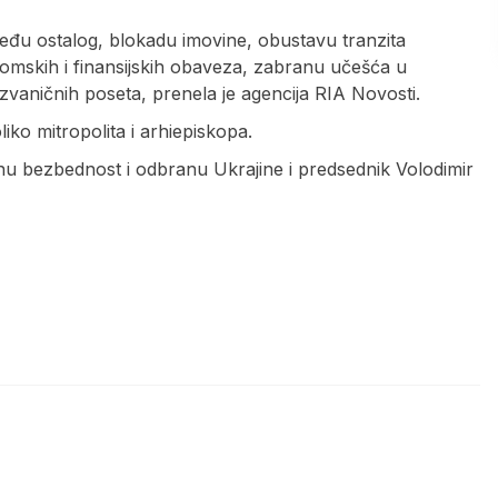
među ostalog, blokadu imovine, obustavu tranzita
omskih i finansijskih obaveza, zabranu učešća u
 zvaničnih poseta, prenela je agencija RIA Novosti.
liko mitropolita i arhiepiskopa.
nu bezbednost i odbranu Ukrajine i predsednik Volodimir