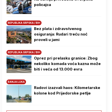
policajca
REPUBLIKA SRPSKA / BIH
Bez plata i zdravstvenog
osiguranja: Rudari treću noć
proveli u jami
REPUBLIKA SRPSKA / BIH
Oprez pri prelasku granice: Zbog
nekoliko komada voća kazna može
biti i veća od 13.000 evra
BANJA LUKA
Radovi izazvali haos: Kilometarske
kolone kod Prijedorske petlje