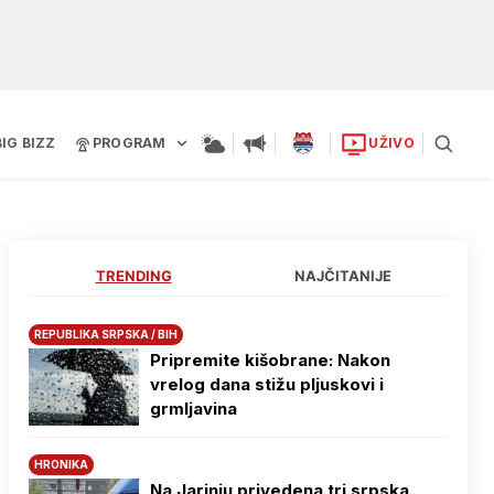
BIG BIZZ
PROGRAM
UŽIVO
TRENDING
NAJČITANIJE
REPUBLIKA SRPSKA / BIH
Pripremite kišobrane: Nakon
vrelog dana stižu pljuskovi i
grmljavina
HRONIKA
Na Јarinju privedena tri srpska