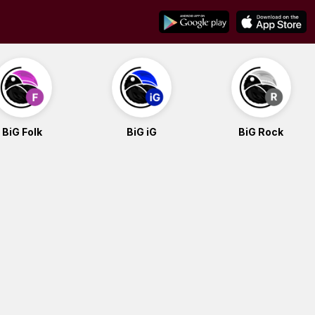
BiG Folk
BiG iG
BiG Rock