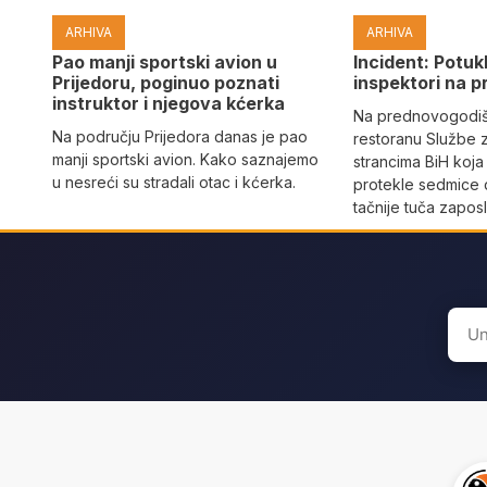
ARHIVA
ARHIVA
Pao manji sportski avion u
Incident: Potukl
Prijedoru, poginuo poznati
inspektori na p
instruktor i njegova kćerka
Na prednovogodišn
Na području Prijedora danas je pao
restoranu Službe 
manji sportski avion. Kako saznajemo
strancima BiH koja
u nesreći su stradali otac i kćerka.
protekle sedmice 
tačnije tuča zaposl
Sear
for: