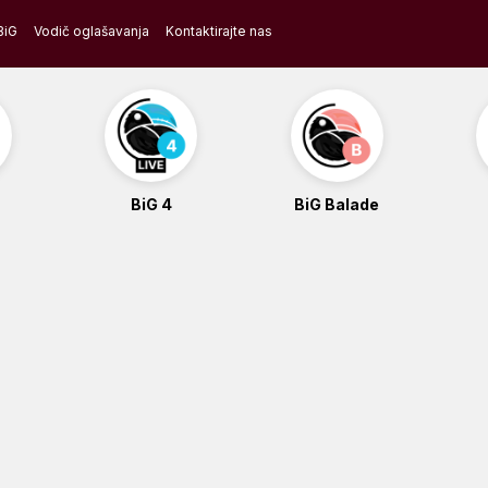
BiG
Vodič oglašavanja
Kontaktirajte nas
BiG 4
BiG Balade