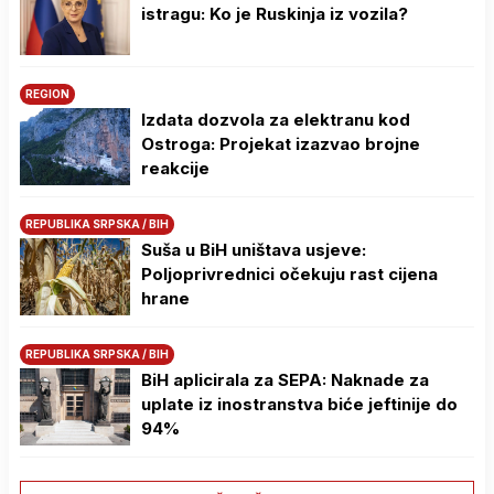
istragu: Ko je Ruskinja iz vozila?
REGION
Izdata dozvola za elektranu kod
Ostroga: Projekat izazvao brojne
reakcije
REPUBLIKA SRPSKA / BIH
Suša u BiH uništava usjeve:
Poljoprivrednici očekuju rast cijena
hrane
REPUBLIKA SRPSKA / BIH
BiH aplicirala za SEPA: Naknade za
uplate iz inostranstva biće jeftinije do
94%