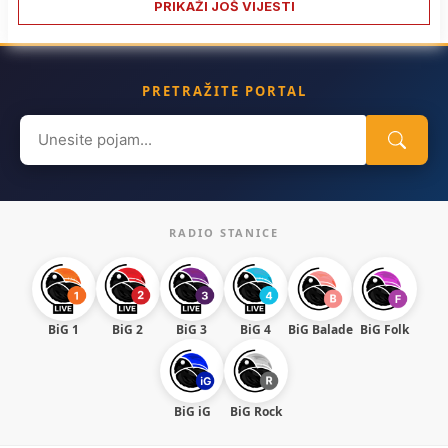
PRIKAŽI JOŠ VIJESTI
PRETRAŽITE PORTAL
Search
for:
RADIO STANICE
BiG 1
BiG 2
BiG 3
BiG 4
BiG Balade
BiG Folk
BiG iG
BiG Rock