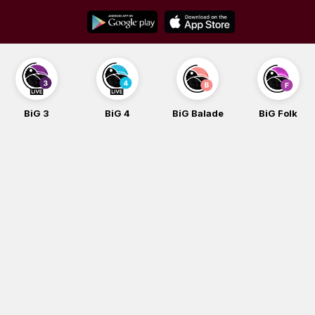
Skip
to
content
BiG 3
BiG 4
BiG Balade
BiG Folk