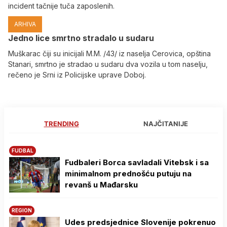
incident tačnije tuča zaposlenih.
ARHIVA
Јedno lice smrtno stradalo u sudaru
Muškarac čiji su inicijali M.M. /43/ iz naselja Cerovica, opština
Stanari, smrtno je stradao u sudaru dva vozila u tom naselju,
rečeno je Srni iz Policijske uprave Doboj.
TRENDING
NAJČITANIJE
FUDBAL
Fudbaleri Borca savladali Vitebsk i sa
minimalnom prednošću putuju na
revanš u Mađarsku
REGION
Udes predsjednice Slovenije pokrenuo