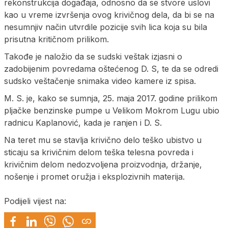
rekonstrukcija događaja, odnosno da se stvore uslovi
kao u vreme izvršenja ovog krivičnog dela, da bi se na
nesumnjiv način utvrdile pozicije svih lica koja su bila
prisutna kritičnom prilikom.
Takođe je naložio da se sudski veštak izjasni o
zadobijenim povredama oštećenog D. S, te da se odredi
sudsko veštačenje snimaka video kamere iz spisa.
M. S. je, kako se sumnja, 25. maja 2017. godine prilikom
pljačke benzinske pumpe u Velikom Mokrom Lugu ubio
radnicu Kaplanović, kada je ranjen i D. S.
Na teret mu se stavlja krivično delo teško ubistvo u
sticaju sa krivičnim delom teška telesna povreda i
krivičnim delom nedozvoljena proizvodnja, držanje,
nošenje i promet oružja i eksplozivnih materija.
Podijeli vijest na: