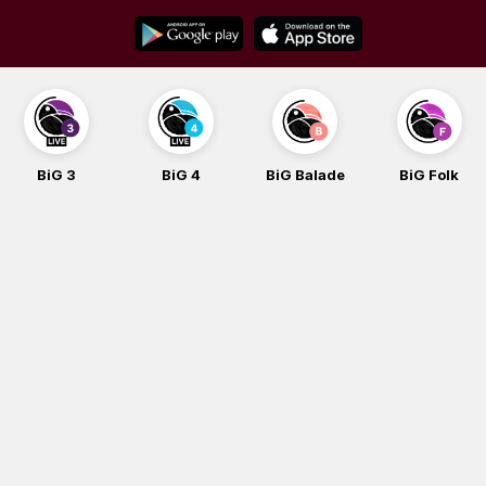
Skip
to
content
BiG 3
BiG 4
BiG Balade
BiG Folk