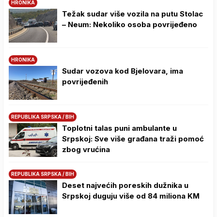
HRONIKA
Težak sudar više vozila na putu Stolac
– Neum: Nekoliko osoba povrijeđeno
HRONIKA
Sudar vozova kod Bjelovara, ima
povrijeđenih
REPUBLIKA SRPSKA / BIH
Toplotni talas puni ambulante u
Srpskoj: Sve više građana traži pomoć
zbog vrućina
REPUBLIKA SRPSKA / BIH
Deset najvećih poreskih dužnika u
Srpskoj duguju više od 84 miliona KM