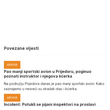
Povezane vijesti
ARHIVA
Pao manji sportski avion u Prijedoru, poginuo
poznati instruktor i njegova kćerka
Na području Prijedora danas je pao manji sportski avion. Kako
saznajemo u nesreći su stradali otac i kćerka.
ARHIVA
Incident: Potukli se pijani inspektori na proslavi