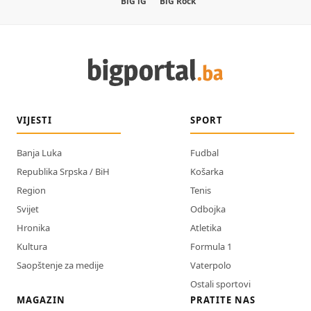
BiG iG
BiG Rock
VIJESTI
SPORT
Banja Luka
Fudbal
Republika Srpska / BiH
Košarka
Region
Tenis
Svijet
Odbojka
Hronika
Atletika
Kultura
Formula 1
Saopštenje za medije
Vaterpolo
Ostali sportovi
MAGAZIN
PRATITE NAS