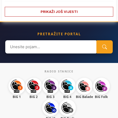
PRIKAŽI JOŠ VIJESTI
PRETRAŽITE PORTAL
Search
for:
RADIO STANICE
BiG 1
BiG 2
BiG 3
BiG 4
BiG Balade
BiG Folk