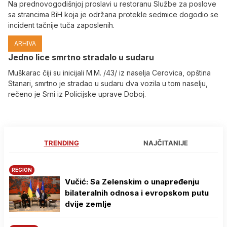
Na prednovogodišnjoj proslavi u restoranu Službe za poslove
sa strancima BiH koja je održana protekle sedmice dogodio se
incident tačnije tuča zaposlenih.
ARHIVA
Јedno lice smrtno stradalo u sudaru
Muškarac čiji su inicijali M.M. /43/ iz naselja Cerovica, opština
Stanari, smrtno je stradao u sudaru dva vozila u tom naselju,
rečeno je Srni iz Policijske uprave Doboj.
TRENDING
NAJČITANIJE
REGION
Vučić: Sa Zelenskim o unapređenju
bilateralnih odnosa i evropskom putu
dvije zemlje