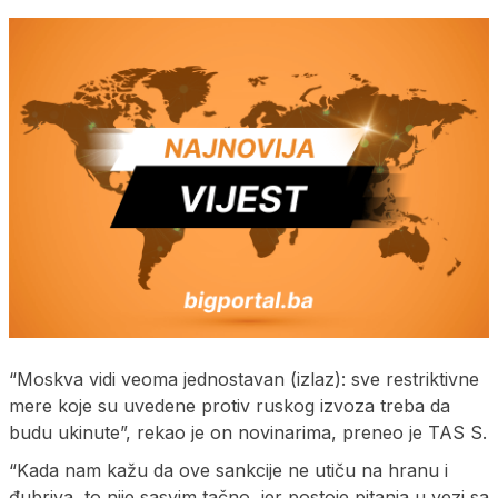
“Moskva vidi veoma jednostavan (izlaz): sve restriktivne
mere koje su uvedene protiv ruskog izvoza treba da
budu ukinute”, rekao je on novinarima, preneo je TAS S.
“Kada nam kažu da ove sankcije ne utiču na hranu i
đubriva, to nije sasvim tačno, jer postoje pitanja u vezi sa