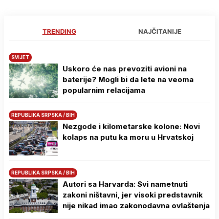
TRENDING
NAJČITANIJE
SVIJET
Uskoro će nas prevoziti avioni na
baterije? Mogli bi da lete na veoma
popularnim relacijama
REPUBLIKA SRPSKA / BIH
Nezgode i kilometarske kolone: Novi
kolaps na putu ka moru u Hrvatskoj
REPUBLIKA SRPSKA / BIH
Autori sa Harvarda: Svi nametnuti
zakoni ništavni, jer visoki predstavnik
nije nikad imao zakonodavna ovlaštenja