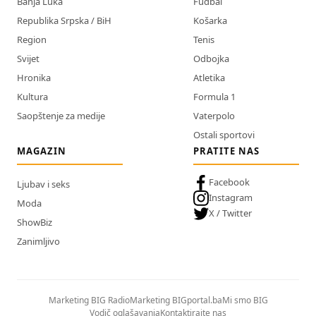
Banja Luka
Fudbal
Republika Srpska / BiH
Košarka
Region
Tenis
Svijet
Odbojka
Hronika
Atletika
Kultura
Formula 1
Saopštenje za medije
Vaterpolo
Ostali sportovi
MAGAZIN
PRATITE NAS
Facebook
Ljubav i seks
Instagram
Moda
X / Twitter
ShowBiz
Zanimljivo
Marketing BIG Radio
Marketing BIGportal.ba
Mi smo BIG
Vodič oglašavanja
Kontaktirajte nas