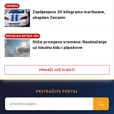
HRONIKA
Zaplijenjeno 20 kilograma marihuane,
uhapšen Zećanin
REPUBLIKA SRPSKA / BIH
Stiže promjena vremena: Naoblačenje
uz lokalnu kišu i pljuskove
PRIKAŽI JOŠ VIJESTI
PRETRAŽITE PORTAL
Search
for: