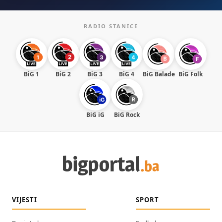
RADIO STANICE
BiG 1
BiG 2
BiG 3
BiG 4
BiG Balade
BiG Folk
BiG iG
BiG Rock
VIJESTI
SPORT