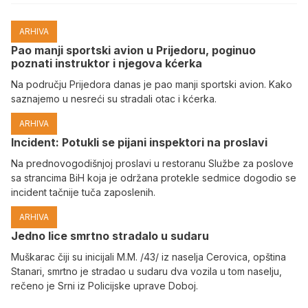
ARHIVA
Pao manji sportski avion u Prijedoru, poginuo
poznati instruktor i njegova kćerka
Na području Prijedora danas je pao manji sportski avion. Kako
saznajemo u nesreći su stradali otac i kćerka.
ARHIVA
Incident: Potukli se pijani inspektori na proslavi
Na prednovogodišnjoj proslavi u restoranu Službe za poslove
sa strancima BiH koja je održana protekle sedmice dogodio se
incident tačnije tuča zaposlenih.
ARHIVA
Јedno lice smrtno stradalo u sudaru
Muškarac čiji su inicijali M.M. /43/ iz naselja Cerovica, opština
Stanari, smrtno je stradao u sudaru dva vozila u tom naselju,
rečeno je Srni iz Policijske uprave Doboj.