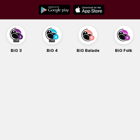
Skip
to
content
BiG 3
BiG 4
BiG Balade
BiG Folk