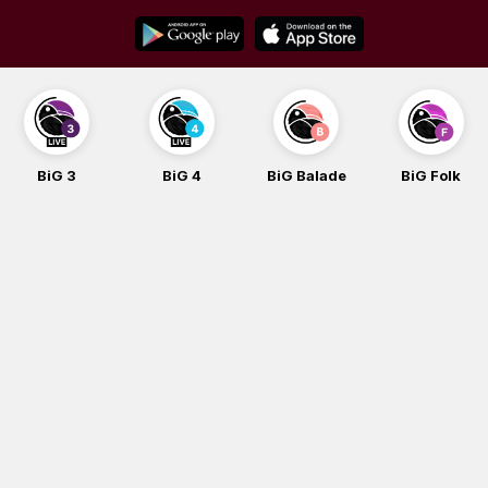
Skip
to
content
BiG 3
BiG 4
BiG Balade
BiG Folk