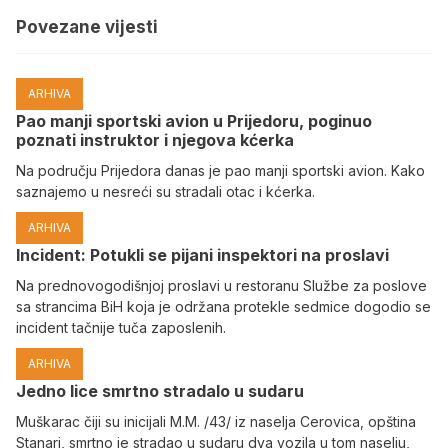
Povezane vijesti
ARHIVA
Pao manji sportski avion u Prijedoru, poginuo
poznati instruktor i njegova kćerka
Na području Prijedora danas je pao manji sportski avion. Kako
saznajemo u nesreći su stradali otac i kćerka.
ARHIVA
Incident: Potukli se pijani inspektori na proslavi
Na prednovogodišnjoj proslavi u restoranu Službe za poslove
sa strancima BiH koja je održana protekle sedmice dogodio se
incident tačnije tuča zaposlenih.
ARHIVA
Јedno lice smrtno stradalo u sudaru
Muškarac čiji su inicijali M.M. /43/ iz naselja Cerovica, opština
Stanari, smrtno je stradao u sudaru dva vozila u tom naselju,