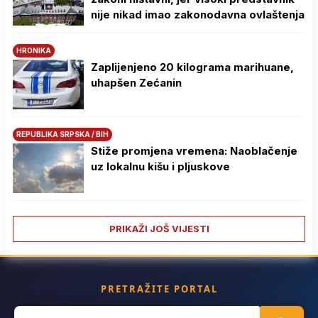
nije nikad imao zakonodavna ovlaštenja
HRONIKA
Zaplijenjeno 20 kilograma marihuane,
uhapšen Zećanin
REPUBLIKA SRPSKA / BIH
Stiže promjena vremena: Naoblačenje
uz lokalnu kišu i pljuskove
PRIKAŽI JOŠ VIJESTI
PRETRAŽITE PORTAL
Search