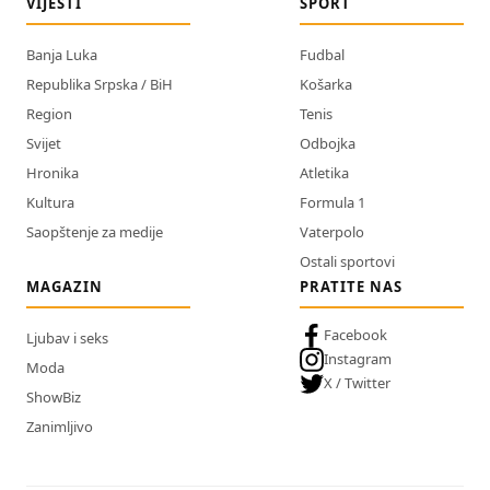
VIJESTI
SPORT
Banja Luka
Fudbal
Republika Srpska / BiH
Košarka
Region
Tenis
Svijet
Odbojka
Hronika
Atletika
Kultura
Formula 1
Saopštenje za medije
Vaterpolo
Ostali sportovi
MAGAZIN
PRATITE NAS
Facebook
Ljubav i seks
Instagram
Moda
X / Twitter
ShowBiz
Zanimljivo