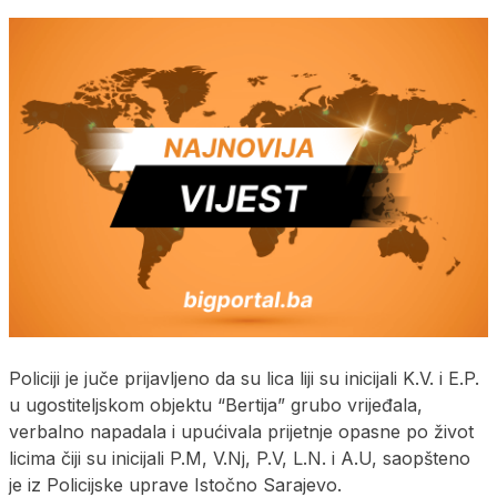
Policiji je juče prijavljeno da su lica liji su inicijali K.V. i E.P.
u ugostiteljskom objektu “Bertija” grubo vrijeđala,
verbalno napadala i upućivala prijetnje opasne po život
licima čiji su inicijali P.M, V.Nj, P.V, L.N. i A.U, saopšteno
je iz Policijske uprave Istočno Sarajevo.