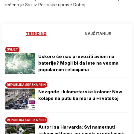
rečeno je Srni iz Policijske uprave Doboj.
TRENDING
NAJČITANIJE
SVIJET
Uskoro će nas prevoziti avioni na
baterije? Mogli bi da lete na veoma
popularnim relacijama
REPUBLIKA SRPSKA / BIH
Nezgode i kilometarske kolone: Novi
kolaps na putu ka moru u Hrvatskoj
REPUBLIKA SRPSKA / BIH
Autori sa Harvarda: Svi nametnuti
zakoni ništavni, jer visoki predstavnik