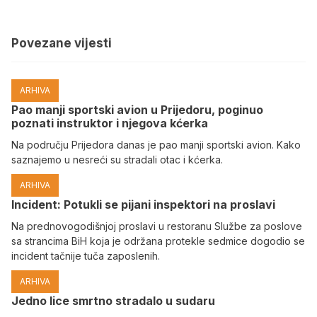
Povezane vijesti
ARHIVA
Pao manji sportski avion u Prijedoru, poginuo
poznati instruktor i njegova kćerka
Na području Prijedora danas je pao manji sportski avion. Kako
saznajemo u nesreći su stradali otac i kćerka.
ARHIVA
Incident: Potukli se pijani inspektori na proslavi
Na prednovogodišnjoj proslavi u restoranu Službe za poslove
sa strancima BiH koja je održana protekle sedmice dogodio se
incident tačnije tuča zaposlenih.
ARHIVA
Јedno lice smrtno stradalo u sudaru