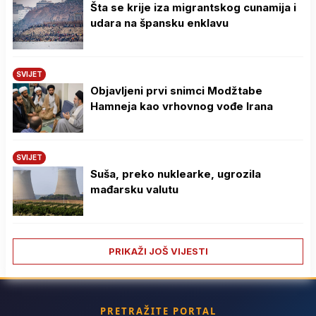
Šta se krije iza migrantskog cunamija i
udara na špansku enklavu
SVIJET
Objavljeni prvi snimci Modžtabe
Hamneja kao vrhovnog vođe Irana
SVIJET
Suša, preko nuklearke, ugrozila
mađarsku valutu
PRIKAŽI JOŠ VIJESTI
PRETRAŽITE PORTAL