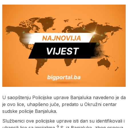
U saopštenju Policijske uprave Banjaluka navedeno je da
je ovo lice, uhapšeno juče, predato u Okružni centar
sudske policije Banjaluka.
Službenici ove policijske uprave isti dan su identifikovali i
uhapsili lice sa inicijalima Ž.S. iz Banjaluke, zbog osnova