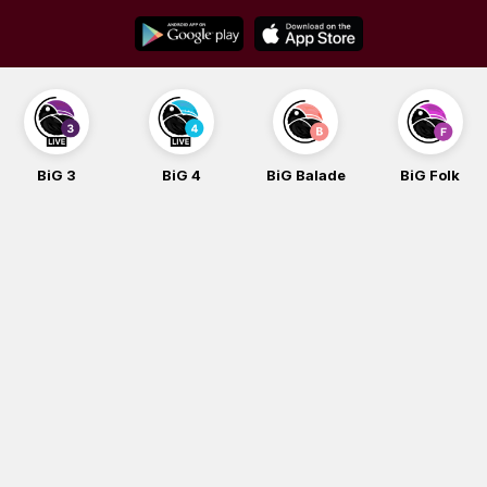
Skip
to
content
BiG 3
BiG 4
BiG Balade
BiG Folk