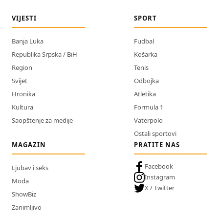
VIJESTI
SPORT
Banja Luka
Fudbal
Republika Srpska / BiH
Košarka
Region
Tenis
Svijet
Odbojka
Hronika
Atletika
Kultura
Formula 1
Saopštenje za medije
Vaterpolo
Ostali sportovi
MAGAZIN
PRATITE NAS
Facebook
Ljubav i seks
Instagram
Moda
X / Twitter
ShowBiz
Zanimljivo