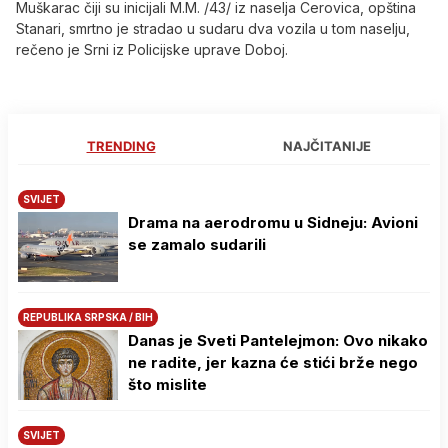
Muškarac čiji su inicijali M.M. /43/ iz naselja Cerovica, opština
Stanari, smrtno je stradao u sudaru dva vozila u tom naselju,
rečeno je Srni iz Policijske uprave Doboj.
TRENDING
NAJČITANIJE
SVIJET
Drama na aerodromu u Sidneju: Avioni
se zamalo sudarili
REPUBLIKA SRPSKA / BIH
Danas je Sveti Pantelejmon: Ovo nikako
ne radite, jer kazna će stići brže nego
što mislite
SVIJET