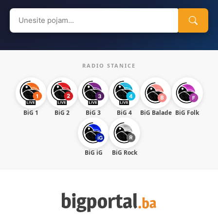
Search
for:
RADIO STANICE
BiG 1
BiG 2
BiG 3
BiG 4
BiG Balade
BiG Folk
BiG iG
BiG Rock