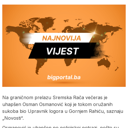
Na graničnom prelazu Sremska Rača večeras je
uhapšen Osman Osmanović koji je tokom oružanih
sukoba bio Upravnik logora u Gornjem Rahiću, saznaju
„Novosti“.
Osmanović je uhapšen po policijskoj potrazi, pošto su