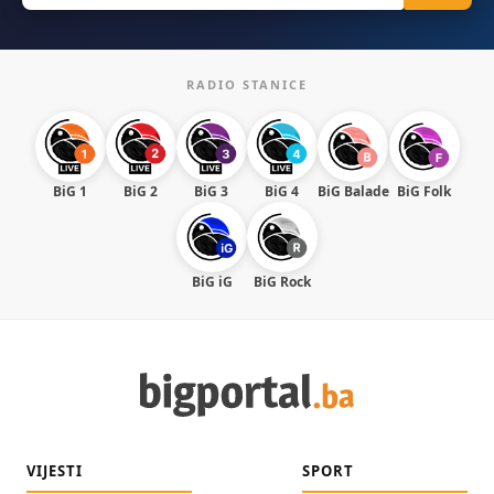
RADIO STANICE
BiG 1
BiG 2
BiG 3
BiG 4
BiG Balade
BiG Folk
BiG iG
BiG Rock
VIJESTI
SPORT