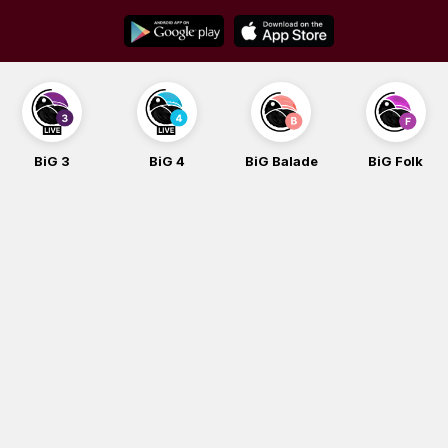
Skip
to
content
BiG 3
BiG 4
BiG Balade
BiG Folk