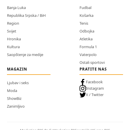
Banja Luka
Fudbal
Republika Srpska / BiH
Košarka
Region
Tenis
Svijet
Odbojka
Hronika
Atletika
Kultura
Formula 1
Saopštenje za medije
Vaterpolo
Ostali sportovi
MAGAZIN
PRATITE NAS
Facebook
Ljubav i seks
Instagram
Moda
X / Twitter
ShowBiz
Zanimljivo