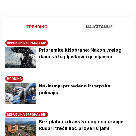
TRENDING
NAJČITANIJE
REPUBLIKA SRPSKA / BIH
Pripremite kišobrane: Nakon vrelog
dana stižu pljuskovi i grmljavina
HRONIKA
Na Јarinju privedena tri srpska
policajca
REPUBLIKA SRPSKA / BIH
Bez plata i zdravstvenog osiguranja:
Rudari treću noć proveli u jami