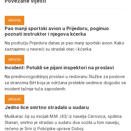
Povezane vijesti
ARHIVA
Pao manji sportski avion u Prijedoru, poginuo
poznati instruktor i njegova kćerka
Na području Prijedora danas je pao manji sportski avion. Kako
saznajemo u nesreći su stradali otac i kćerka.
ARHIVA
Incident: Potukli se pijani inspektori na proslavi
Na prednovogodišnjoj proslavi u restoranu Službe za poslove
sa strancima BiH koja je održana protekle sedmice dogodio se
incident tačnije tuča zaposlenih.
ARHIVA
Јedno lice smrtno stradalo u sudaru
Muškarac čiji su inicijali M.M. /43/ iz naselja Cerovica, opština
Stanari, smrtno je stradao u sudaru dva vozila u tom naselju,
rečeno je Srni iz Policijske uprave Doboj.