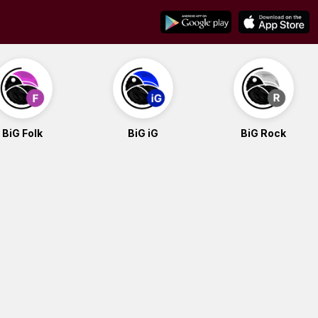
BiG Folk
BiG iG
BiG Rock