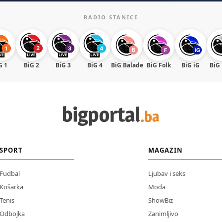
RADIO STANICE
G 1
BiG 2
BiG 3
BiG 4
BiG Balade
BiG Folk
BiG iG
BiG
SPORT
MAGAZIN
Fudbal
Ljubav i seks
Košarka
Moda
Tenis
ShowBiz
Odbojka
Zanimljivo