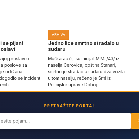
ARHIVA
i se pijani
Јedno lice smrtno stradalo u
roslavi
sudaru
joj proslavi u
Muškarac čiji su inicijali M.M. /43/ iz
za poslove sa
naselja Cerovica, opština Stanari,
 je održana
smrtno je stradao u sudaru dva vozila
dogodio se incident
u tom naselju, rečeno je Srni iz
enih.
Policijske uprave Doboj.
PRETRAŽITE PORTAL
ch