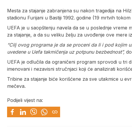
Mesta za stajanje zabranjena su nakon tragedija na Hilz
stadionu Furijani u Bastiji 1992. godine (19 mrtvih tokom
UEFA je u saopštenju navela da se u poslednje vreme m
za stajanje, a da su veliku želju za uvođenje ove mere izra
“Cilj ovog programa je da se proceni da li i pod kojim 
uvedene u Uefa takmičenja uz potpunu bezbednost”,
do
UEFA je odlučila da ograničeni program sprovodi u tri drž
imenovani i nezavisni stručnjaci koji će analizirati kori
Tribine za stajanje biće korišćene za sve utakmice u ev
mečeva.
Podijeli vijest na: