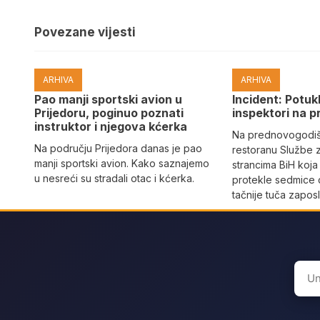
Povezane vijesti
ARHIVA
ARHIVA
Pao manji sportski avion u
Incident: Potukl
Prijedoru, poginuo poznati
inspektori na p
instruktor i njegova kćerka
Na prednovogodišn
Na području Prijedora danas je pao
restoranu Službe 
manji sportski avion. Kako saznajemo
strancima BiH koja
u nesreći su stradali otac i kćerka.
protekle sedmice 
tačnije tuča zaposl
Sear
for: