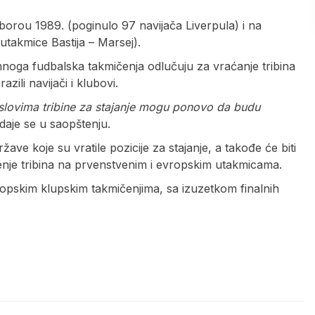
borou 1989. (poginulo 97 navijača Liverpula) i na
 utakmice Bastija – Marsej).
noga fudbalska takmičenja odlučuju za vraćanje tribina
zili navijači i klubovi.
uslovima tribine za stajanje mogu ponovo da budu
daje se u saopštenju.
ave koje su vratile pozicije za stajanje, a takođe će biti
šćenje tribina na prvenstvenim i evropskim utakmicama.
ropskim klupskim takmičenjima, sa izuzetkom finalnih