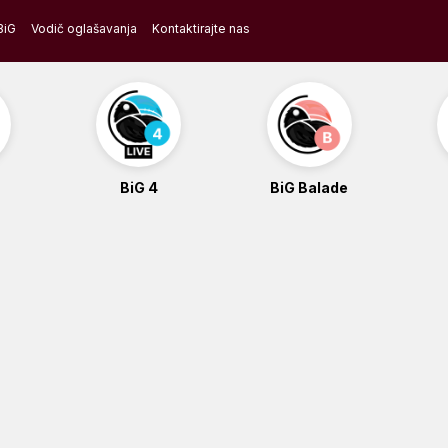
BiG
Vodič oglašavanja
Kontaktirajte nas
BiG 4
BiG Balade