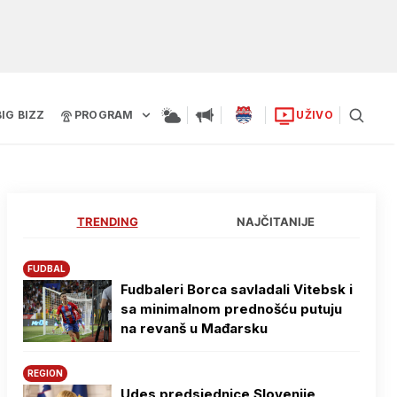
BIG BIZZ
PROGRAM
UŽIVO
TRENDING
NAJČITANIJE
FUDBAL
Fudbaleri Borca savladali Vitebsk i
sa minimalnom prednošću putuju
na revanš u Mađarsku
REGION
Udes predsjednice Slovenije