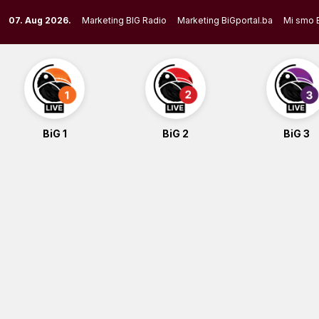
Skip
07. Aug 2026.
Marketing BIG Radio
Marketing BiGportal.ba
Mi smo 
to
content
BiG 1
BiG 2
BiG 3