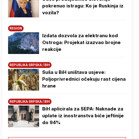
pokrenuo istragu: Ko je Ruskinja iz
vozila?
REGION
Izdata dozvola za elektranu kod
Ostroga: Projekat izazvao brojne
reakcije
REPUBLIKA SRPSKA / BIH
Suša u BiH uništava usjeve:
Poljoprivrednici očekuju rast cijena
hrane
REPUBLIKA SRPSKA / BIH
BiH aplicirala za SEPA: Naknade za
uplate iz inostranstva biće jeftinije
do 94%