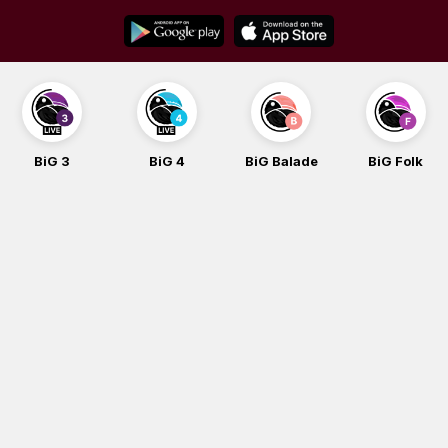
Skip
to
content
BiG 3
BiG 4
BiG Balade
BiG Folk