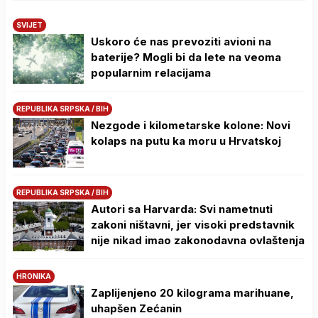
SVIJET
Uskoro će nas prevoziti avioni na
baterije? Mogli bi da lete na veoma
popularnim relacijama
REPUBLIKA SRPSKA / BIH
Nezgode i kilometarske kolone: Novi
kolaps na putu ka moru u Hrvatskoj
REPUBLIKA SRPSKA / BIH
Autori sa Harvarda: Svi nametnuti
zakoni ništavni, jer visoki predstavnik
nije nikad imao zakonodavna ovlaštenja
HRONIKA
Zaplijenjeno 20 kilograma marihuane,
uhapšen Zećanin