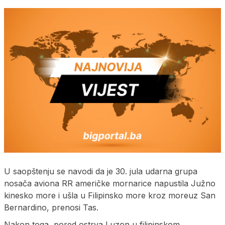
U saopštenju se navodi da je 30. jula udarna grupa
nosača aviona RR američke mornarice napustila Južno
kinesko more i ušla u Filipinsko more kroz moreuz San
Bernardino, prenosi Tas.
Nakon toga, pored ostrva Luzon u filipinskom