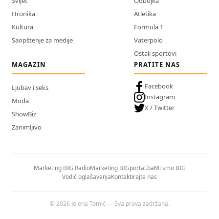
Svijet
Odbojka
Hronika
Atletika
Kultura
Formula 1
Saopštenje za medije
Vaterpolo
Ostali sportovi
MAGAZIN
PRATITE NAS
Facebook
Ljubav i seks
Instagram
Moda
X / Twitter
ShowBiz
Zanimljivo
Marketing BIG Radio
Marketing BIGportal.ba
Mi smo BIG
Vodič oglašavanja
Kontaktirajte nas
© 2026 Jelena Tomić — Sva prava zadržana.