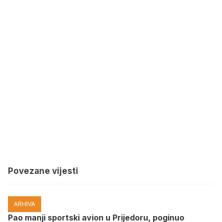
Povezane vijesti
ARHIVA
Pao manji sportski avion u Prijedoru, poginuo