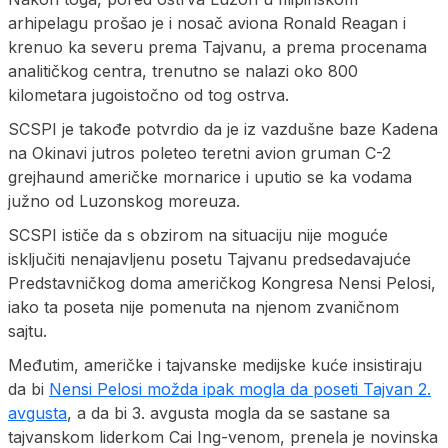
arhipelagu prošao je i nosač aviona Ronald Reagan i
krenuo ka severu prema Tajvanu, a prema procenama
analitičkog centra, trenutno se nalazi oko 800
kilometara jugoistočno od tog ostrva.
SCSPI je takođe potvrdio da je iz vazdušne baze Kadena
na Okinavi jutros poleteo teretni avion gruman C-2
grejhaund američke mornarice i uputio se ka vodama
južno od Luzonskog moreuza.
SCSPI ističe da s obzirom na situaciju nije moguće
isključiti nenajavljenu posetu Tajvanu predsedavajuće
Predstavničkog doma američkog Kongresa Nensi Pelosi,
iako ta poseta nije pomenuta na njenom zvaničnom
sajtu.
Međutim, američke i tajvanske medijske kuće insistiraju
da bi
Nensi Pelosi možda ipak mogla da poseti Tajvan 2.
avgusta
, a da bi 3. avgusta mogla da se sastane sa
tajvanskom liderkom Cai Ing-venom, prenela je novinska