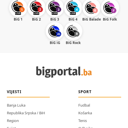
BiG 1
BiG 2
BiG 3
BiG 4
BiG Balade
BiG Folk
BiG iG
BiG Rock
VIJESTI
SPORT
Banja Luka
Fudbal
Republika Srpska / BiH
Košarka
Region
Tenis