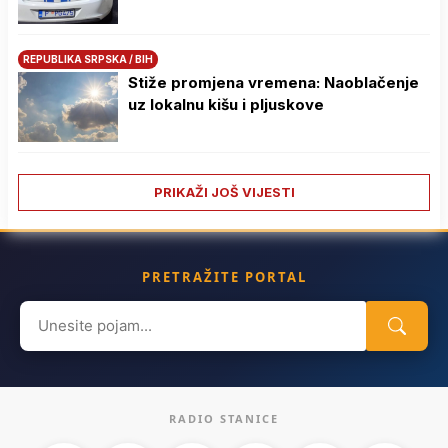
REPUBLIKA SRPSKA / BIH
Stiže promjena vremena: Naoblačenje
uz lokalnu kišu i pljuskove
PRIKAŽI JOŠ VIJESTI
PRETRAŽITE PORTAL
Search
for:
RADIO STANICE