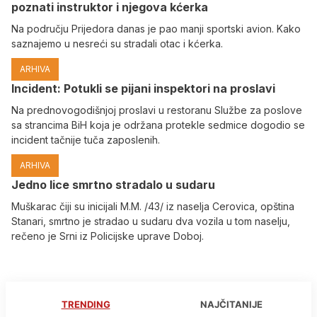
poznati instruktor i njegova kćerka
Na području Prijedora danas je pao manji sportski avion. Kako
saznajemo u nesreći su stradali otac i kćerka.
ARHIVA
Incident: Potukli se pijani inspektori na proslavi
Na prednovogodišnjoj proslavi u restoranu Službe za poslove
sa strancima BiH koja je održana protekle sedmice dogodio se
incident tačnije tuča zaposlenih.
ARHIVA
Јedno lice smrtno stradalo u sudaru
Muškarac čiji su inicijali M.M. /43/ iz naselja Cerovica, opština
Stanari, smrtno je stradao u sudaru dva vozila u tom naselju,
rečeno je Srni iz Policijske uprave Doboj.
TRENDING
NAJČITANIJE