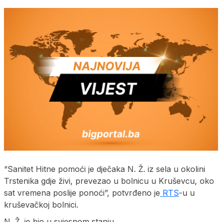
“Sanitet Hitne pomoći je dječaka N. Ž. iz sela u okolini
Trstenika gdje živi, prevezao u bolnicu u Kruševcu, oko
sat vremena poslije ponoći”, potvrđeno je
RTS
-u u
kruševačkoj bolnici.
N. Ž. je bio u svjesnom stanju.