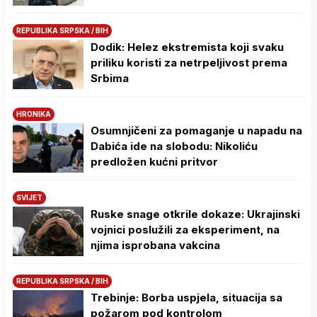
REPUBLIKA SRPSKA / BIH
Dodik: Helez ekstremista koji svaku
priliku koristi za netrpeljivost prema
Srbima
HRONIKA
Osumnjičeni za pomaganje u napadu na
Dabića ide na slobodu: Nikoliću
predložen kućni pritvor
SVIJET
Ruske snage otkrile dokaze: Ukrajinski
vojnici poslužili za eksperiment, na
njima isprobana vakcina
REPUBLIKA SRPSKA / BIH
Trebinje: Borba uspjela, situacija sa
požarom pod kontrolom