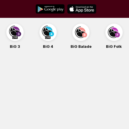
Skip
to
content
BiG 3
BiG 4
BiG Balade
BiG Folk