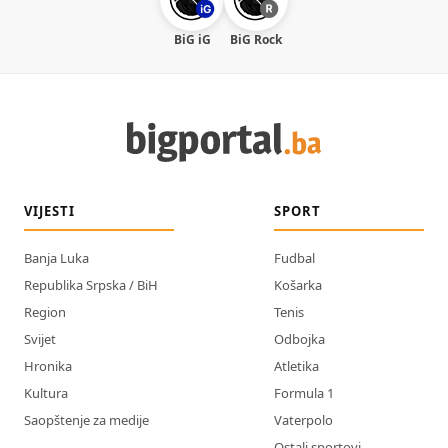
BiG iG
BiG Rock
VIJESTI
SPORT
Banja Luka
Fudbal
Republika Srpska / BiH
Košarka
Region
Tenis
Svijet
Odbojka
Hronika
Atletika
Kultura
Formula 1
Saopštenje za medije
Vaterpolo
Ostali sportovi