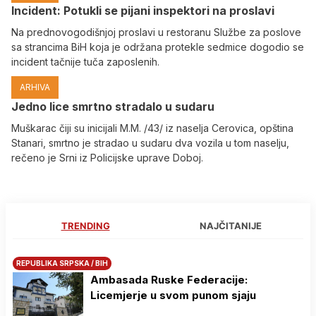
Incident: Potukli se pijani inspektori na proslavi
Na prednovogodišnjoj proslavi u restoranu Službe za poslove
sa strancima BiH koja je održana protekle sedmice dogodio se
incident tačnije tuča zaposlenih.
ARHIVA
Јedno lice smrtno stradalo u sudaru
Muškarac čiji su inicijali M.M. /43/ iz naselja Cerovica, opština
Stanari, smrtno je stradao u sudaru dva vozila u tom naselju,
rečeno je Srni iz Policijske uprave Doboj.
TRENDING
NAJČITANIJE
REPUBLIKA SRPSKA / BIH
Ambasada Ruske Federacije:
Licemjerje u svom punom sjaju