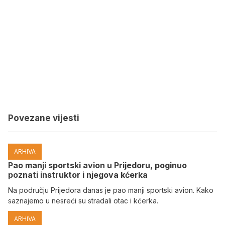
Povezane vijesti
ARHIVA
Pao manji sportski avion u Prijedoru, poginuo
poznati instruktor i njegova kćerka
Na području Prijedora danas je pao manji sportski avion. Kako
saznajemo u nesreći su stradali otac i kćerka.
ARHIVA