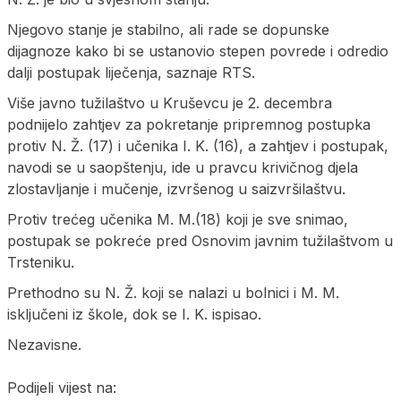
Njegovo stanje je stabilno, ali rade se dopunske
dijagnoze kako bi se ustanovio stepen povrede i odredio
dalji postupak liječenja, saznaje RTS.
Više javno tužilaštvo u Kruševcu je 2. decembra
podnijelo zahtjev za pokretanje pripremnog postupka
protiv N. Ž. (17) i učenika I. K. (16), a zahtjev i postupak,
navodi se u saopštenju, ide u pravcu krivičnog djela
zlostavljanje i mučenje, izvršenog u saizvršilaštvu.
Protiv trećeg učenika M. M.(18) koji je sve snimao,
postupak se pokreće pred Osnovim javnim tužilaštvom u
Trsteniku.
Prethodno su N. Ž. koji se nalazi u bolnici i M. M.
isključeni iz škole, dok se I. K. ispisao.
Nezavisne.
Podijeli vijest na: