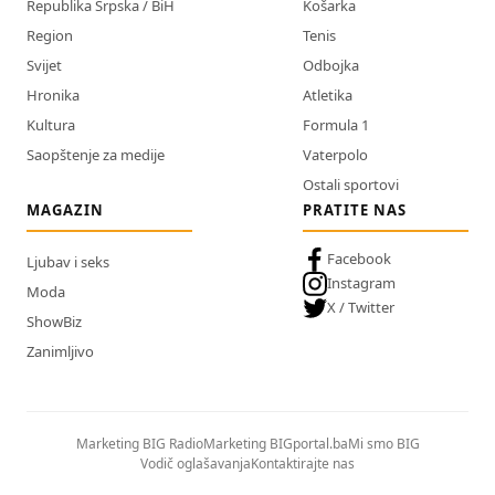
Republika Srpska / BiH
Košarka
Region
Tenis
Svijet
Odbojka
Hronika
Atletika
Kultura
Formula 1
Saopštenje za medije
Vaterpolo
Ostali sportovi
MAGAZIN
PRATITE NAS
Facebook
Ljubav i seks
Instagram
Moda
X / Twitter
ShowBiz
Zanimljivo
Marketing BIG Radio
Marketing BIGportal.ba
Mi smo BIG
Vodič oglašavanja
Kontaktirajte nas