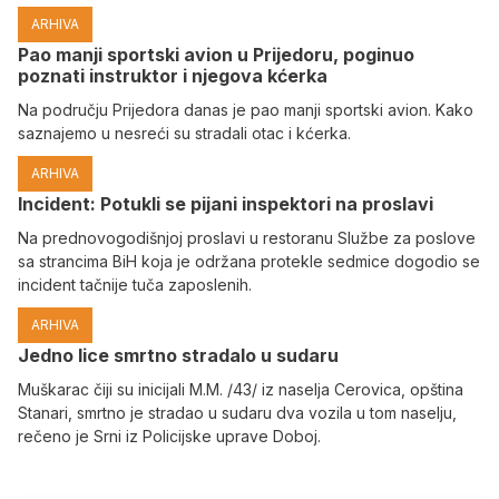
ARHIVA
Pao manji sportski avion u Prijedoru, poginuo
poznati instruktor i njegova kćerka
Na području Prijedora danas je pao manji sportski avion. Kako
saznajemo u nesreći su stradali otac i kćerka.
ARHIVA
Incident: Potukli se pijani inspektori na proslavi
Na prednovogodišnjoj proslavi u restoranu Službe za poslove
sa strancima BiH koja je održana protekle sedmice dogodio se
incident tačnije tuča zaposlenih.
ARHIVA
Јedno lice smrtno stradalo u sudaru
Muškarac čiji su inicijali M.M. /43/ iz naselja Cerovica, opština
Stanari, smrtno je stradao u sudaru dva vozila u tom naselju,
rečeno je Srni iz Policijske uprave Doboj.