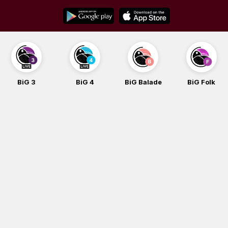
Skip
to
content
BiG 3
BiG 4
BiG Balade
BiG Folk