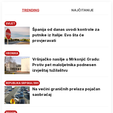
TRENDING
NAJČITANIJE
SVIJET
Španija od danas uvodi kontrole za
putnike iz Italije: Evo šta će
provjeravati
HRONIKA
Vršnjačko nasilje u Mrkonjić Gradu:
Protiv pet maloljetnika podnesen
izvještaj tužilaštvu
REPUBLIKA SRPSKA / BIH
Na većini graničnih prelaza pojačan
saobraćaj
REGION