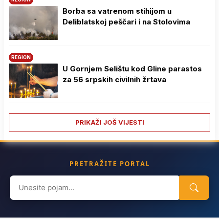
Borba sa vatrenom stihijom u
Deliblatskoj peščari i na Stolovima
REGION
U Gornjem Selištu kod Gline parastos
za 56 srpskih civilnih žrtava
PRIKAŽI JOŠ VIJESTI
PRETRAŽITE PORTAL
Search
for: