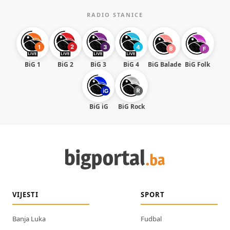
RADIO STANICE
BiG 1
BiG 2
BiG 3
BiG 4
BiG Balade
BiG Folk
BiG iG
BiG Rock
VIJESTI
SPORT
Banja Luka
Fudbal