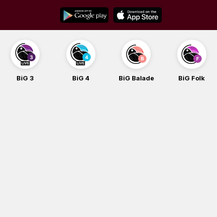
Skip
to
content
BiG 3
BiG 4
BiG Balade
BiG Folk