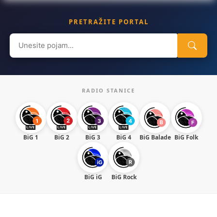
PRETRAŽITE PORTAL
Search
for:
RADIO STANICE
BiG 1
BiG 2
BiG 3
BiG 4
BiG Balade
BiG Folk
BiG iG
BiG Rock