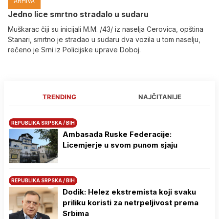
ARHIVA
Јedno lice smrtno stradalo u sudaru
Muškarac čiji su inicijali M.M. /43/ iz naselja Cerovica, opština
Stanari, smrtno je stradao u sudaru dva vozila u tom naselju,
rečeno je Srni iz Policijske uprave Doboj.
TRENDING
NAJČITANIJE
REPUBLIKA SRPSKA / BIH
Ambasada Ruske Federacije:
Licemjerje u svom punom sjaju
REPUBLIKA SRPSKA / BIH
Dodik: Helez ekstremista koji svaku
priliku koristi za netrpeljivost prema
Srbima