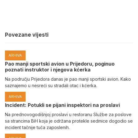
Povezane vijesti
ARHIVA
Pao manji sportski avion u Prijedoru, poginuo
poznati instruktor i njegova kćerka
Na području Prijedora danas je pao manji sportski avion. Kako
saznajemo u nesreći su stradali otac i kćerka.
ARHIVA
Incident: Potukli se pijani inspektori na proslavi
Na prednovogodišnjoj proslavi u restoranu Službe za poslove
sa strancima BiH koja je održana protekle sedmice dogodio se
incident tačnije tuča zaposlenih.