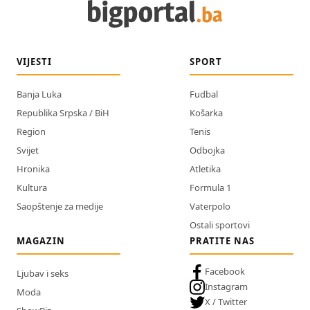
VIJESTI
SPORT
Banja Luka
Fudbal
Republika Srpska / BiH
Košarka
Region
Tenis
Svijet
Odbojka
Hronika
Atletika
Kultura
Formula 1
Saopštenje za medije
Vaterpolo
Ostali sportovi
MAGAZIN
PRATITE NAS
Facebook
Ljubav i seks
Instagram
Moda
X / Twitter