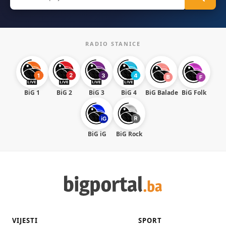
for:
RADIO STANICE
BiG 1
BiG 2
BiG 3
BiG 4
BiG Balade
BiG Folk
BiG iG
BiG Rock
VIJESTI
SPORT