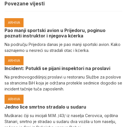
Povezane vijesti
ARHIVA
Pao manji sportski avion u Prijedoru, poginuo
poznati instruktor i njegova kćerka
Na području Prijedora danas je pao manji sportski avion. Kako
saznajemo u nesreći su stradali otac i kćerka.
ARHIVA
Incident: Potukli se pijani inspektori na proslavi
Na prednovogodišnjoj proslavi u restoranu Službe za poslove
sa strancima BiH koja je održana protekle sedmice dogodio se
incident tačnije tuča zaposlenih.
ARHIVA
Јedno lice smrtno stradalo u sudaru
Muškarac čiji su inicijali M.M. /43/ iz naselja Cerovica, opština
Stanari, smrtno je stradao u sudaru dva vozila u tom naselju,