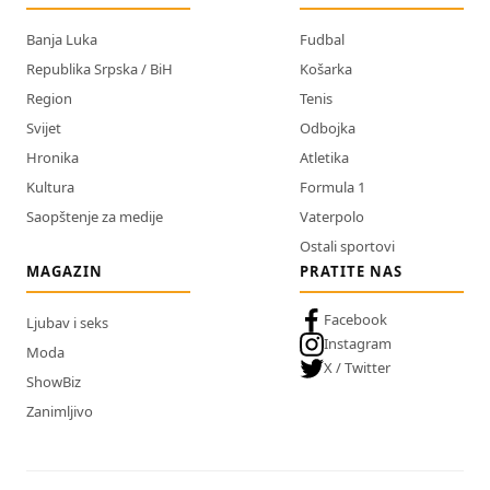
Banja Luka
Fudbal
Republika Srpska / BiH
Košarka
Region
Tenis
Svijet
Odbojka
Hronika
Atletika
Kultura
Formula 1
Saopštenje za medije
Vaterpolo
Ostali sportovi
MAGAZIN
PRATITE NAS
Facebook
Ljubav i seks
Instagram
Moda
X / Twitter
ShowBiz
Zanimljivo