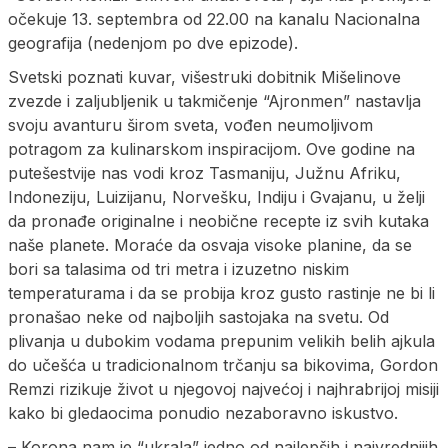
očekuje 13. septembra od 22.00 na kanalu Nacionalna
geografija (nedenjom po dve epizode).
Svetski poznati kuvar, višestruki dobitnik Mišelinove
zvezde i zaljubljenik u takmičenje “Ajronmen” nastavlja
svoju avanturu širom sveta, vođen neumoljivom
potragom za kulinarskom inspiracijom. Ove godine na
putešestvije nas vodi kroz Tasmaniju, Južnu Afriku,
Indoneziju, Luizijanu, Norvešku, Indiju i Gvajanu, u želji
da pronađe originalne i neobične recepte iz svih kutaka
naše planete. Moraće da osvaja visoke planine, da se
bori sa talasima od tri metra i izuzetno niskim
temperaturama i da se probija kroz gusto rastinje ne bi li
pronašao neke od najboljih sastojaka na svetu. Od
plivanja u dubokim vodama prepunim velikih belih ajkula
do učešća u tradicionalnom trčanju sa bikovima, Gordon
Remzi rizikuje život u njegovoj najvećoj i najhrabrijoj misiji
kako bi gledaocima ponudio nezaboravno iskustvo.
– Korona nam je “ukrala” jedno od najlepših i najvrednijih