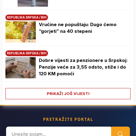
REPUBLIKA SRPSKA / BIH
Vrućine ne popuštaju: Dugo ćemo
“gorjeti” na 40 stepeni
REPUBLIKA SRPSKA / BIH
Dobre vijesti za penzionere u Srpskoj:
Penzije veće za 3,55 odsto, stiže i do
120 KM pomoći
PRIKAŽI JOŠ VIJESTI
PRETRAŽITE PORTAL
Search