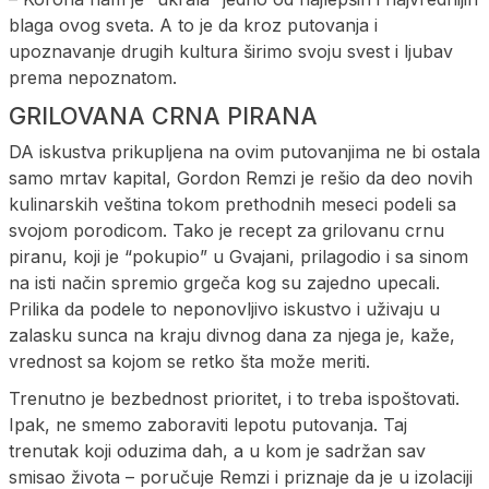
blaga ovog sveta. A to je da kroz putovanja i
upoznavanje drugih kultura širimo svoju svest i ljubav
prema nepoznatom.
GRILOVANA CRNA PIRANA
DA iskustva prikupljena na ovim putovanjima ne bi ostala
samo mrtav kapital, Gordon Remzi je rešio da deo novih
kulinarskih veština tokom prethodnih meseci podeli sa
svojom porodicom. Tako je recept za grilovanu crnu
piranu, koji je “pokupio” u Gvajani, prilagodio i sa sinom
na isti način spremio grgeča kog su zajedno upecali.
Prilika da podele to neponovljivo iskustvo i uživaju u
zalasku sunca na kraju divnog dana za njega je, kaže,
vrednost sa kojom se retko šta može meriti.
Trenutno je bezbednost prioritet, i to treba ispoštovati.
Ipak, ne smemo zaboraviti lepotu putovanja. Taj
trenutak koji oduzima dah, a u kom je sadržan sav
smisao života – poručuje Remzi i priznaje da je u izolaciji