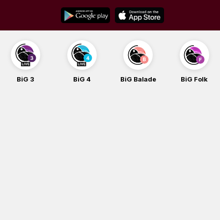
Skip
to
content
BiG 3
BiG 4
BiG Balade
BiG Folk