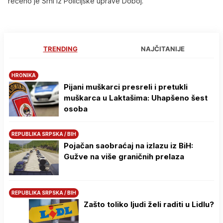
rečeno je Srni iz Policijske uprave Doboj.
TRENDING
NAJČITANIJE
HRONIKA
Pijani muškarci presreli i pretukli
muškarca u Laktašima: Uhapšeno šest
osoba
REPUBLIKA SRPSKA / BIH
Pojačan saobraćaj na izlazu iz BiH:
Gužve na više graničnih prelaza
REPUBLIKA SRPSKA / BIH
Zašto toliko ljudi želi raditi u Lidlu?