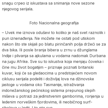
snagu crpeo iz iskustava sa snimanja nove sezone
njegovog serijala.
Foto Nacionalna geografija
– Uvek me iznova oduševi to koliko je naš svet raznolik i
pun iznenađenja. Ne možete ne ostati pod utiskom
nakon što ste skijali po blatu pirinčanih polja držeći se za
dva bika. Ili posle branja bibera u zrnu u džunglama
Indije i plivanja sa ajkulama u vodama nadomak Durbana
na jugu Afrike. Sve su to iskustva koja menjaju čoveka i
čine mu život bogatijim – priznaje poznati britanski
kuvar, koji će sa gledaocima u predstojećem novom
ciklusu serijala podeliti i doživljaj lova na džinovske
jastoge u vodama oko Tasmanije, istraživanja
indonežanskog pećinskog sistema prepunog slepih
miševa u potrazi za jedinstvenim gamborima, ronjenja u
ledenim norveškim fjordovima, ili neobičnog surf-
ribolova u Indiji. I to nije sve.