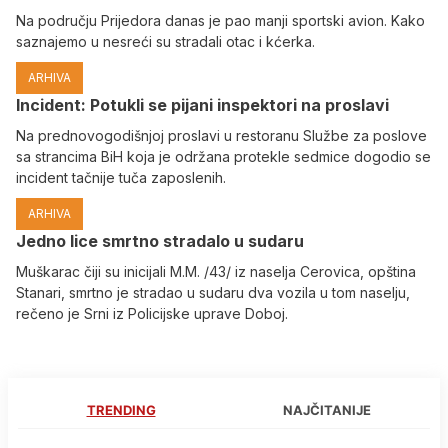
Na području Prijedora danas je pao manji sportski avion. Kako
saznajemo u nesreći su stradali otac i kćerka.
ARHIVA
Incident: Potukli se pijani inspektori na proslavi
Na prednovogodišnjoj proslavi u restoranu Službe za poslove
sa strancima BiH koja je održana protekle sedmice dogodio se
incident tačnije tuča zaposlenih.
ARHIVA
Јedno lice smrtno stradalo u sudaru
Muškarac čiji su inicijali M.M. /43/ iz naselja Cerovica, opština
Stanari, smrtno je stradao u sudaru dva vozila u tom naselju,
rečeno je Srni iz Policijske uprave Doboj.
TRENDING
NAJČITANIJE