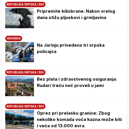
REPUBLIKA SRPSKA / BIH
Pripremite kišobrane: Nakon vrelog
dana stižu pljuskovi i grmljavina
HRONIKA
Na Јarinju privedena tri srpska
policajca
REPUBLIKA SRPSKA / BIH
Bez plata i zdravstvenog osiguranja:
Rudari treću noć proveli u jami
REPUBLIKA SRPSKA / BIH
Oprez pri prelasku granice: Zbog
nekoliko komada voća kazna može biti
i veća od 13.000 evra