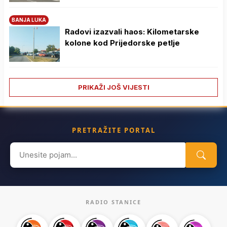
BANJA LUKA
Radovi izazvali haos: Kilometarske
kolone kod Prijedorske petlje
PRIKAŽI JOŠ VIJESTI
PRETRAŽITE PORTAL
Search
for:
RADIO STANICE