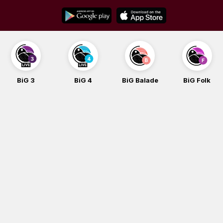
Skip
to
content
BiG 3
BiG 4
BiG Balade
BiG Folk