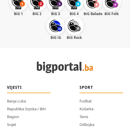
BiG 1
BiG 2
BiG 3
BiG 4
BiG Balade
BiG Folk
BiG iG
BiG Rock
VIJESTI
SPORT
Banja Luka
Fudbal
Republika Srpska / BiH
Košarka
Region
Tenis
Svijet
Odbojka