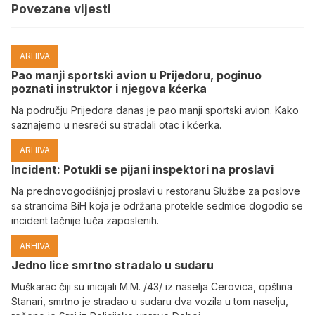
Povezane vijesti
ARHIVA
Pao manji sportski avion u Prijedoru, poginuo
poznati instruktor i njegova kćerka
Na području Prijedora danas je pao manji sportski avion. Kako
saznajemo u nesreći su stradali otac i kćerka.
ARHIVA
Incident: Potukli se pijani inspektori na proslavi
Na prednovogodišnjoj proslavi u restoranu Službe za poslove
sa strancima BiH koja je održana protekle sedmice dogodio se
incident tačnije tuča zaposlenih.
ARHIVA
Јedno lice smrtno stradalo u sudaru
Muškarac čiji su inicijali M.M. /43/ iz naselja Cerovica, opština
Stanari, smrtno je stradao u sudaru dva vozila u tom naselju,