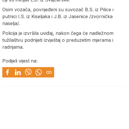
Osim vozača, povrijeđeni su suvozač B.S. iz Pilice i
putnici I.S. iz Kiseljaka i Ј.B. iz Јasenice /zvornička
naselja/.
Policija je izvršila uviđaj, nakon čega će nadležnom
tužilaštvu podnijeti izvještaj o preduzetim mjerama i
radnjama.
Podijeli vijest na: