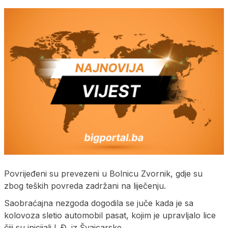
Povrijeđeni su prevezeni u Bolnicu Zvornik, gdje su
zbog teških povreda zadržani na liječenju.
Saobraćajna nezgoda dogodila se juče kada je sa
kolovoza sletio automobil pasat, kojim je upravljalo lice
čiji su inicijali L.Đ. iz Švajcarske.