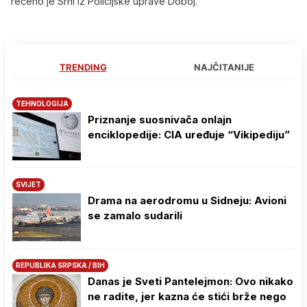
rečeno je Srni iz Policijske uprave Doboj.
TRENDING
NAJČITANIJE
TEHNOLOGIJA
Priznanje suosnivača onlajn
enciklopedije: CIA uređuje “Vikipediju”
SVIJET
Drama na aerodromu u Sidneju: Avioni
se zamalo sudarili
REPUBLIKA SRPSKA / BIH
Danas je Sveti Pantelejmon: Ovo nikako
ne radite, jer kazna će stići brže nego