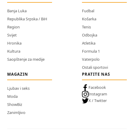
Banja Luka
Fudbal
Republika Srpska / BiH
Košarka
Region
Tenis
Svijet
Odbojka
Hronika
Atletika
Kultura
Formula 1
Saopštenje za medije
Vaterpolo
Ostali sportovi
MAGAZIN
PRATITE NAS
Facebook
Ljubav i seks
Instagram
Moda
X / Twitter
ShowBiz
Zanimljivo