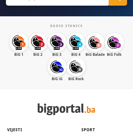
for:
RADIO STANICE
BiG 1
BiG 2
BiG 3
BiG 4
BiG Balade
BiG Folk
BiG iG
BiG Rock
VIJESTI
SPORT