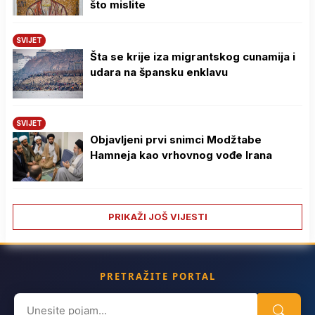
što mislite
SVIJET
Šta se krije iza migrantskog cunamija i
udara na špansku enklavu
SVIJET
Objavljeni prvi snimci Modžtabe
Hamneja kao vrhovnog vođe Irana
PRIKAŽI JOŠ VIJESTI
PRETRAŽITE PORTAL
Search