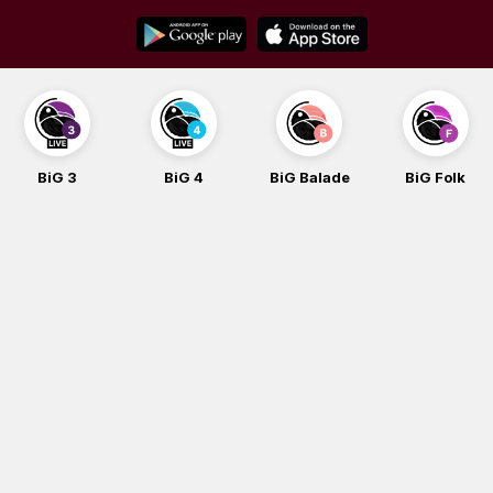
Skip
to
content
BiG 3
BiG 4
BiG Balade
BiG Folk