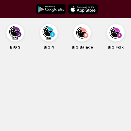
Skip
to
content
BiG 3
BiG 4
BiG Balade
BiG Folk