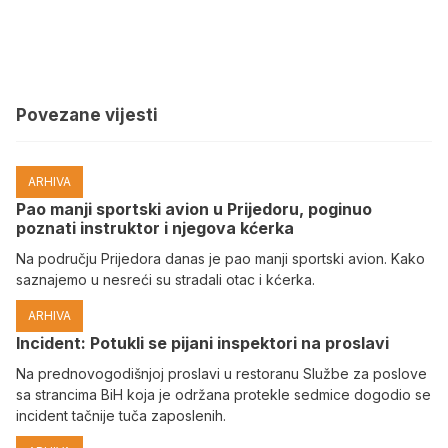
Povezane vijesti
ARHIVA
Pao manji sportski avion u Prijedoru, poginuo
poznati instruktor i njegova kćerka
Na području Prijedora danas je pao manji sportski avion. Kako
saznajemo u nesreći su stradali otac i kćerka.
ARHIVA
Incident: Potukli se pijani inspektori na proslavi
Na prednovogodišnjoj proslavi u restoranu Službe za poslove
sa strancima BiH koja je održana protekle sedmice dogodio se
incident tačnije tuča zaposlenih.