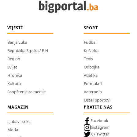
VIJESTI
SPORT
Banja Luka
Fudbal
Republika Srpska / BiH
Košarka
Region
Tenis
Svijet
Odbojka
Hronika
Atletika
Kultura
Formula 1
Saopštenje za medije
Vaterpolo
Ostali sportovi
MAGAZIN
PRATITE NAS
Facebook
Ljubav i seks
Instagram
Moda
X / Twitter