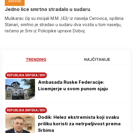
ARHIVA
Јedno lice smrtno stradalo u sudaru
Muškarac čiji su inicijali M.M. /43/ iz naselja Cerovica, opština
Stanari, smrtno je stradao u sudaru dva vozila u tom naselju,
rečeno je Srni iz Policijske uprave Doboj.
TRENDING
NAJČITANIJE
REPUBLIKA SRPSKA / BIH
Ambasada Ruske Federacije:
Licemjerje u svom punom sjaju
REPUBLIKA SRPSKA / BIH
Dodik: Helez ekstremista koji svaku
priliku koristi za netrpeljivost prema
Srbima