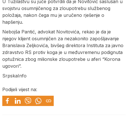
U Tužilaštvu su juče potvrdili da je Novitović saslušan u
svojstvu osumnjičenog za zloupotrebu službenog
položaja, nakon čega mu je uručeno rješenje o
hapšenju.
Nebojša Pantić, advokat Novitovića, rekao je da je
njegov klijent osumnjičen za nezakonito zapošljavanje
Branislava Zeljkovića, bivšeg direktora Instituta za javno
zdravstvo RS protiv koga je u međuvremenu podignuta
optužnica zbog milionske zloupotrebe u aferi “Korona
ugovori”.
SrpskaInfo
Podijeli vijest na: