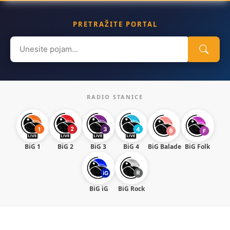
PRETRAŽITE PORTAL
Search
for:
RADIO STANICE
BiG 1
BiG 2
BiG 3
BiG 4
BiG Balade
BiG Folk
BiG iG
BiG Rock