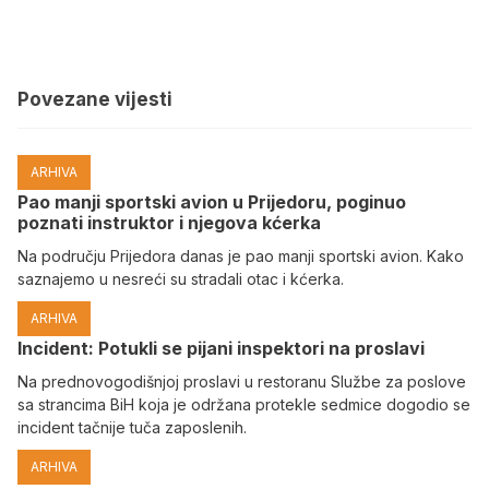
Povezane vijesti
ARHIVA
Pao manji sportski avion u Prijedoru, poginuo
poznati instruktor i njegova kćerka
Na području Prijedora danas je pao manji sportski avion. Kako
saznajemo u nesreći su stradali otac i kćerka.
ARHIVA
Incident: Potukli se pijani inspektori na proslavi
Na prednovogodišnjoj proslavi u restoranu Službe za poslove
sa strancima BiH koja je održana protekle sedmice dogodio se
incident tačnije tuča zaposlenih.
ARHIVA