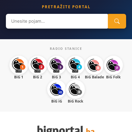
PRETRAŽITE PORTAL
Search
for:
RADIO STANICE
BiG 1
BiG 2
BiG 3
BiG 4
BiG Balade
BiG Folk
BiG iG
BiG Rock