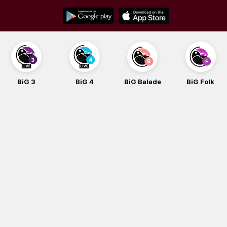
Skip
to
content
BiG 3
BiG 4
BiG Balade
BiG Folk