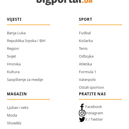
VIJESTI
SPORT
Banja Luka
Fudbal
Republika Srpska / BiH
Košarka
Region
Tenis
Svijet
Odbojka
Hronika
Atletika
Kultura
Formula 1
Saopštenje za medije
Vaterpolo
Ostali sportovi
MAGAZIN
PRATITE NAS
Facebook
Ljubav i seks
Instagram
Moda
X / Twitter
ShowBiz