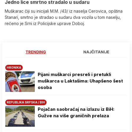
Јedno lice smrtno stradalo u sudaru
Muškarac čiji su inicijali M.M. /43/ iz naselja Cerovica, opština
Stanari, smrtno je stradao u sudaru dva vozila u tom naselju,
rečeno je Srni iz Policijske uprave Doboj.
TRENDING
NAJČITANIJE
HRONIKA
Pijani muškarci presreli i pretukli
muškarca u Laktašima: Uhapšeno šest
osoba
REPUBLIKA SRPSKA / BIH
Pojačan saobraćaj na izlazu iz BiH:
Gužve na više graničnih prelaza