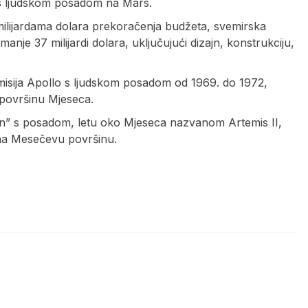
 s ljudskom posadom na Mars.
 milijardama dolara prekoračenja budžeta, svemirska
nje 37 milijardi dolara, uključujući dizajn, konstrukciju,
isija Apollo s ljudskom posadom od 1969. do 1972,
a površinu Mjeseca.
rion” s posadom, letu oko Mjeseca nazvanom Artemis II,
 na Mesečevu površinu.