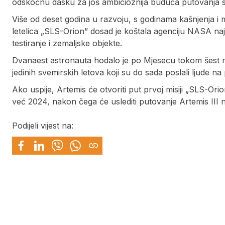
odskočnu dasku za još ambicioznija buduća putovanja
Više od deset godina u razvoju, s godinama kašnjenja i
letelica „SLS-Orion” dosad je koštala agenciju NASA najma
testiranje i zemaljske objekte.
Dvanaest astronauta hodalo je po Mjesecu tokom šest m
jedinih svemirskih letova koji su do sada poslali ljude n
Ako uspije, Artemis će otvoriti put prvoj misiji „SLS-O
već 2024, nakon čega će uslediti putovanje Artemis III
Podijeli vijest na: