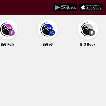
BiG Folk
BiG iG
BiG Rock