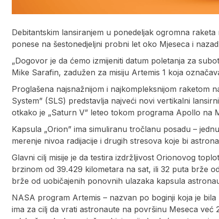
Debitantskim lansiranjem u ponedeljak ogromna raketa 
ponese na šestonedjeljni probni let oko Mjeseca i nazad
„Dogovor je da ćemo izmijeniti datum poletanja za subot
Mike Sarafin, zadužen za misiju Artemis 1 koja označ
Proglašena najsnažnijom i najkompleksnijom raketom n
System” (SLS) predstavlja najveći novi vertikalni lansirni
otkako je „Saturn V” leteo tokom programa Apollo na M
Kapsula „Orion” ima simuliranu tročlanu posadu – jednu
merenje nivoa radijacije i drugih stresova koje bi astronau
Glavni cilj misije je da testira izdržljivost Orionovog t
brzinom od 39.429 kilometara na sat, ili 32 puta brže 
brže od uobičajenih ponovnih ulazaka kapsula astronauta
NASA program Artemis – nazvan po boginji koja je bila A
ima za cilj da vrati astronaute na površinu Meseca već