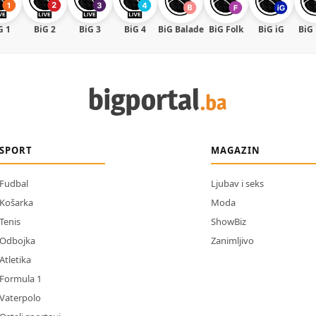
G 1
BiG 2
BiG 3
BiG 4
BiG Balade
BiG Folk
BiG iG
BiG
SPORT
MAGAZIN
Fudbal
Ljubav i seks
Košarka
Moda
Tenis
ShowBiz
Odbojka
Zanimljivo
Atletika
Formula 1
Vaterpolo