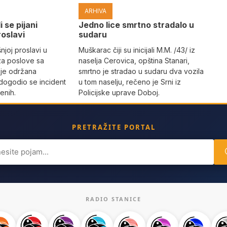
ARHIVA
i se pijani
Јedno lice smrtno stradalo u
roslavi
sudaru
joj proslavi u
Muškarac čiji su inicijali M.M. /43/ iz
za poslove sa
naselja Cerovica, opština Stanari,
 je održana
smrtno je stradao u sudaru dva vozila
dogodio se incident
u tom naselju, rečeno je Srni iz
enih.
Policijske uprave Doboj.
PRETRAŽITE PORTAL
ch
RADIO STANICE