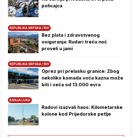
policajca
REPUBLIKA SRPSKA / BIH
Bez plata i zdravstvenog
osiguranja: Rudari treću noć
proveli u jami
REPUBLIKA SRPSKA / BIH
Oprez pri prelasku granice: Zbog
nekoliko komada voća kazna može
biti i veća od 13.000 evra
BANJA LUKA
Radovi izazvali haos: Kilometarske
kolone kod Prijedorske petlje