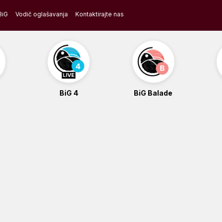
BiG
Vodič oglašavanja
Kontaktirajte nas
BiG 4
BiG Balade