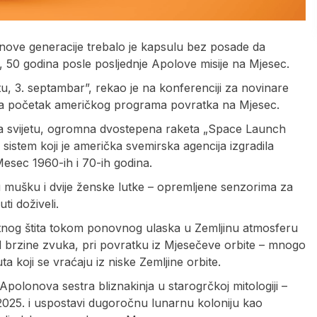
nove generacije trebalo je kapsulu bez posade da
, 50 godina posle posljednje Apolove misije na Mjesec.
u, 3. septambar”, rekao je na konferenciji za novinare
ava početak američkog programa povratka na Mjesec.
a svijetu, ogromna dvostepena raketa „Space Launch
 sistem koji je američka svemirska agencija izgradila
esec 1960-ih i 70-ih godina.
 mušku i dvije ženske lutke – opremljene senzorima za
ti doživeli.
oplotnog štita tokom ponovnog ulaska u Zemljinu atmosferu
od brzine zvuka, pri povratku iz Mjesečeve orbite – mnogo
 koji se vraćaju iz niske Zemljine orbite.
polonova sestra bliznakinja u starogrčkoj mitologiji –
 2025. i uspostavi dugoročnu lunarnu koloniju kao