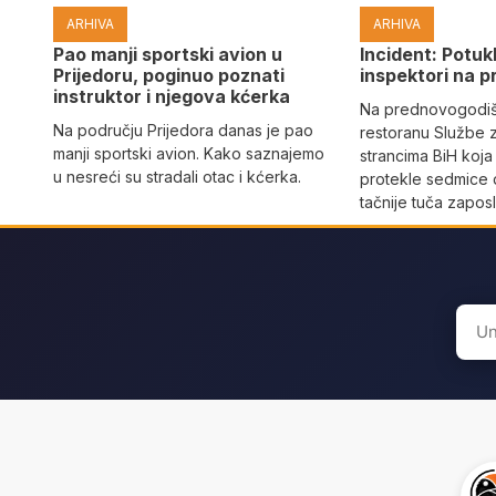
ARHIVA
ARHIVA
Pao manji sportski avion u
Incident: Potukl
Prijedoru, poginuo poznati
inspektori na p
instruktor i njegova kćerka
Na prednovogodišn
Na području Prijedora danas je pao
restoranu Službe 
manji sportski avion. Kako saznajemo
strancima BiH koja
u nesreći su stradali otac i kćerka.
protekle sedmice 
tačnije tuča zaposl
Sear
for: