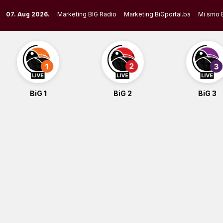
Skip
07. Aug 2026.
Marketing BIG Radio
Marketing BiGportal.ba
Mi smo 
to
content
BiG 1
BiG 2
BiG 3