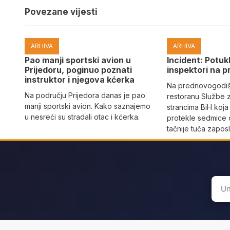
Povezane vijesti
ARHIVA
ARHIVA
Pao manji sportski avion u
Incident: Potukl
Prijedoru, poginuo poznati
inspektori na p
instruktor i njegova kćerka
Na prednovogodišn
Na području Prijedora danas je pao
restoranu Službe 
manji sportski avion. Kako saznajemo
strancima BiH koja
u nesreći su stradali otac i kćerka.
protekle sedmice 
tačnije tuča zaposl
Sear
for: