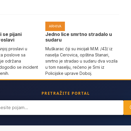
ARHIVA
i se pijani
Јedno lice smrtno stradalo u
roslavi
sudaru
joj proslavi u
Muškarac čiji su inicijali M.M. /43/ iz
za poslove sa
naselja Cerovica, opština Stanari,
 je održana
smrtno je stradao u sudaru dva vozila
dogodio se incident
u tom naselju, rečeno je Srni iz
enih.
Policijske uprave Doboj.
PRETRAŽITE PORTAL
ch