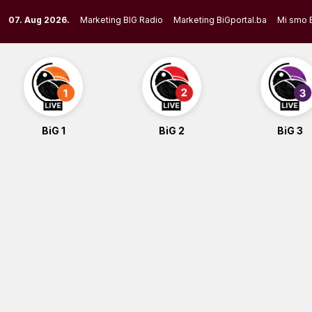
Skip
07. Aug 2026.
Marketing BIG Radio
Marketing BiGportal.ba
Mi smo 
to
content
BiG 1
BiG 2
BiG 3