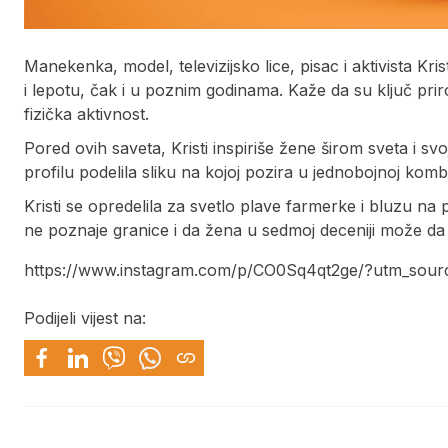
Manekenka, model, televizijsko lice, pisac i aktivista Kr
i lepotu, čak i u poznim godinama. Kaže da su ključ priro
fizička aktivnost.
Pored ovih saveta, Kristi inspiriše žene širom sveta i 
profilu podelila sliku na kojoj pozira u jednobojnoj kombi
Kristi se opredelila za svetlo plave farmerke i bluzu na
ne poznaje granice i da žena u sedmoj deceniji može da 
https://www.instagram.com/p/CO0Sq4qt2ge/?utm_sour
Podijeli vijest na: