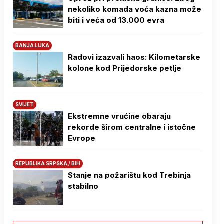
nekoliko komada voća kazna može
biti i veća od 13.000 evra
BANJA LUKA
Radovi izazvali haos: Kilometarske
kolone kod Prijedorske petlje
SVIJET
Ekstremne vrućine obaraju
rekorde širom centralne i istočne
Evrope
REPUBLIKA SRPSKA / BIH
Stanje na požarištu kod Trebinja
stabilno