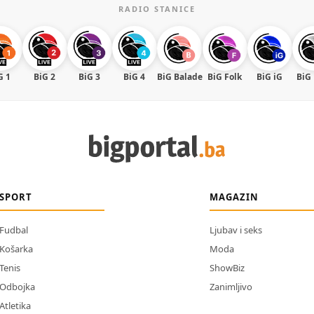
RADIO STANICE
G 1
BiG 2
BiG 3
BiG 4
BiG Balade
BiG Folk
BiG iG
BiG
SPORT
MAGAZIN
Fudbal
Ljubav i seks
Košarka
Moda
Tenis
ShowBiz
Odbojka
Zanimljivo
Atletika