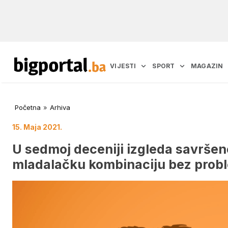
VIJESTI
SPORT
MAGAZIN
Početna
»
Arhiva
15. Maja 2021.
U sedmoj deceniji izgleda savrše
mladalačku kombinaciju bez prob