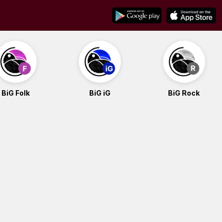
BiG Folk
BiG iG
BiG Rock