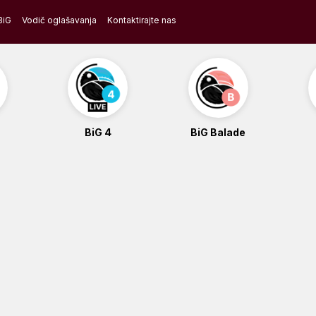
BiG
Vodič oglašavanja
Kontaktirajte nas
BiG 4
BiG Balade