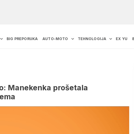
BIG PREPORUKA
AUTO-MOTO
TEHNOLOGIJA
EX YU
no: Manekenka prošetala
lema