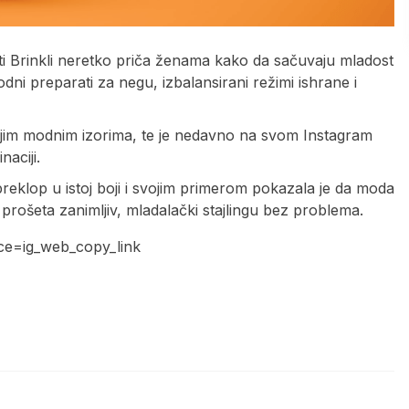
isti Brinkli neretko priča ženama kako da sačuvaju mladost
dni preparati za negu, izbalansirani režimi ishrane i
svojim modnim izorima, te je nedavno na svom Instagram
naciji.
 preklop u istoj boji i svojim primerom pokazala je da moda
prošeta zanimljiv, mladalački stajlingu bez problema.
ce=ig_web_copy_link