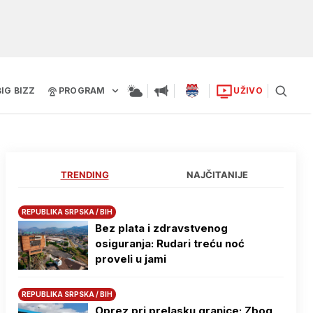
BIG BIZZ
PROGRAM
UŽIVO
TRENDING
NAJČITANIJE
REPUBLIKA SRPSKA / BIH
Bez plata i zdravstvenog
osiguranja: Rudari treću noć
proveli u jami
REPUBLIKA SRPSKA / BIH
Oprez pri prelasku granice: Zbog