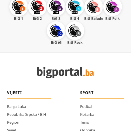
BiG 1
BiG 2
BiG 3
BiG 4
BiG Balade
BiG Folk
BiG iG
BiG Rock
VIJESTI
SPORT
Banja Luka
Fudbal
Republika Srpska / BiH
Košarka
Region
Tenis
Svijet
Odbojka