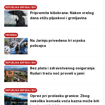
REPUBLIKA SRPSKA / BIH
Pripremite kišobrane: Nakon vrelog
dana stižu pljuskovi i grmljavina
HRONIKA
Na Јarinju privedena tri srpska
policajca
REPUBLIKA SRPSKA / BIH
Bez plata i zdravstvenog osiguranja:
Rudari treću noć proveli u jami
REPUBLIKA SRPSKA / BIH
Oprez pri prelasku granice: Zbog
nekoliko komada voća kazna može biti