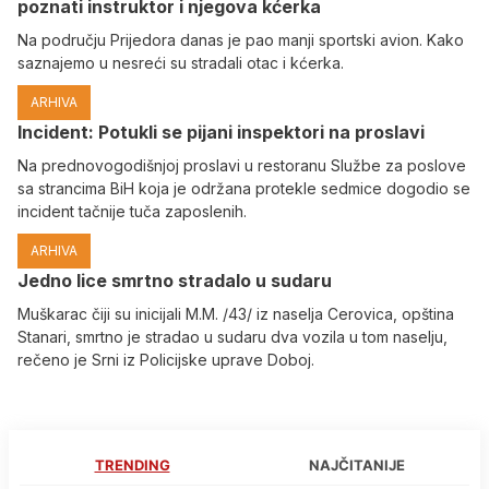
poznati instruktor i njegova kćerka
Na području Prijedora danas je pao manji sportski avion. Kako
saznajemo u nesreći su stradali otac i kćerka.
ARHIVA
Incident: Potukli se pijani inspektori na proslavi
Na prednovogodišnjoj proslavi u restoranu Službe za poslove
sa strancima BiH koja je održana protekle sedmice dogodio se
incident tačnije tuča zaposlenih.
ARHIVA
Јedno lice smrtno stradalo u sudaru
Muškarac čiji su inicijali M.M. /43/ iz naselja Cerovica, opština
Stanari, smrtno je stradao u sudaru dva vozila u tom naselju,
rečeno je Srni iz Policijske uprave Doboj.
TRENDING
NAJČITANIJE