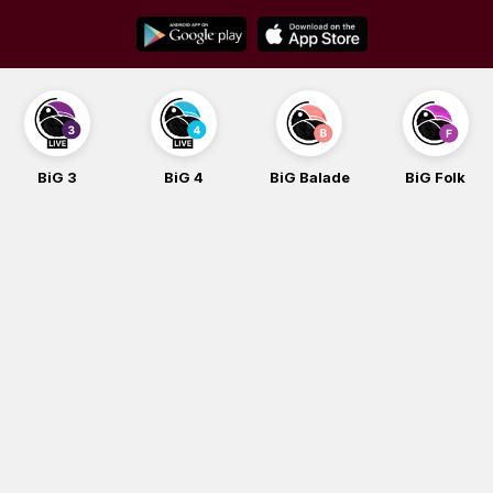
Skip
to
content
BiG 3
BiG 4
BiG Balade
BiG Folk