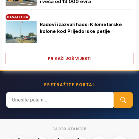
i veća od 13.000 evra
BANJA LUKA
Radovi izazvali haos: Kilometarske
kolone kod Prijedorske petlje
PRIKAŽI JOŠ VIJESTI
PRETRAŽITE PORTAL
Search
for:
RADIO STANICE