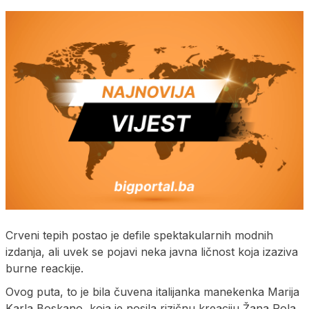
Crveni tepih postao je defile spektakularnih modnih
izdanja, ali uvek se pojavi neka javna ličnost koja izaziva
burne reackije.
Ovog puta, to je bila čuvena italijanka manekenka Marija
Karla Boskano, koja je nosila rizičnu kreaciju Žana Pola