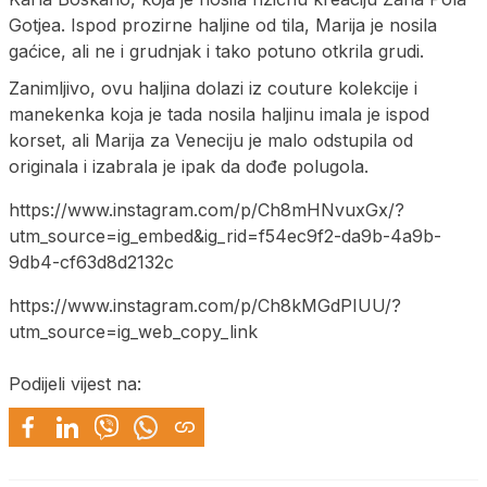
Gotjea. Ispod prozirne haljine od tila, Marija je nosila
gaćice, ali ne i grudnjak i tako potuno otkrila grudi.
Zanimljivo, ovu haljina dolazi iz couture kolekcije i
manekenka koja je tada nosila haljinu imala je ispod
korset, ali Marija za Veneciju je malo odstupila od
originala i izabrala je ipak da dođe polugola.
https://www.instagram.com/p/Ch8mHNvuxGx/?
utm_source=ig_embed&ig_rid=f54ec9f2-da9b-4a9b-
9db4-cf63d8d2132c
https://www.instagram.com/p/Ch8kMGdPIUU/?
utm_source=ig_web_copy_link
Podijeli vijest na: