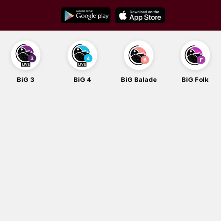
Skip
to
content
BiG 3
BiG 4
BiG Balade
BiG Folk