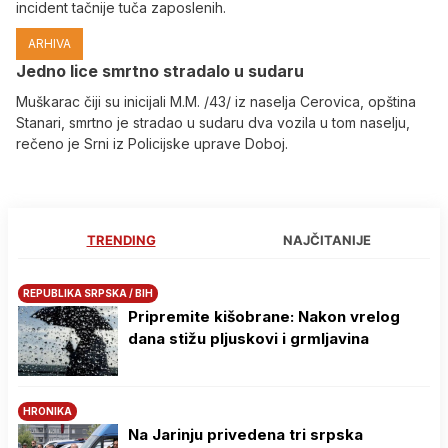
incident tačnije tuča zaposlenih.
ARHIVA
Јedno lice smrtno stradalo u sudaru
Muškarac čiji su inicijali M.M. /43/ iz naselja Cerovica, opština
Stanari, smrtno je stradao u sudaru dva vozila u tom naselju,
rečeno je Srni iz Policijske uprave Doboj.
TRENDING
NAJČITANIJE
REPUBLIKA SRPSKA / BIH
Pripremite kišobrane: Nakon vrelog
dana stižu pljuskovi i grmljavina
HRONIKA
Na Јarinju privedena tri srpska