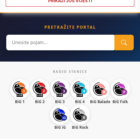
PRIKAŽI JOŠ VIJESTI
PRETRAŽITE PORTAL
Search
for:
RADIO STANICE
BiG 1
BiG 2
BiG 3
BiG 4
BiG Balade
BiG Folk
BiG iG
BiG Rock