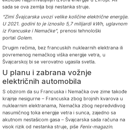
sada se ova zemlja boji nestanka struje.
“Zimi Švajcarska uvozi velike količine električne energije.
U 2021. godini to je iznosilo 5,7 milijardi kWh, uglavnom
iz Francuske i Nemačke”
, prenosi tehnološki
portal
Golem
.
Drugim rečima, bez francuskih nuklearnih elektrana ili
povremenog nemačkog viška energije vetra, u
Švajcarskoj bi se verovatno ugasila svetla.
U planu i zabrana vožnje
električnih automobila
S obzirom da su Francuska i Nemačka ove zime takođe
krajnje nesigurne – Francuska zbog brojnih kvarova u
nuklearnim elektranama, Nemačka zbog nepredvidivog
nasumičnog toka energije vetra i sunca, zajedno sa
akutnom nestašicom gasa – Švajcarska sada računa na
visok rizik od nestanka struje, piše
Fenix-magazin
.