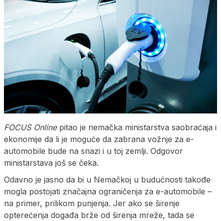
FOCUS Online
pitao je nemačka ministarstva saobraćaja i
ekonomije da li je moguće da zabrana vožnje za e-
automobile bude na snazi i u toj zemlji. Odgovor
ministarstava još se čeka.
Odavno je jasno da bi u Nemačkoj u budućnosti takođe
mogla postojati značajna ograničenja za e-automobile –
na primer, prilikom punjenja. Jer ako se širenje
opterećenja događa brže od širenja mreže, tada se