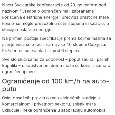
Nacrt Švajcarske konfederacije od 23. novembra pod
nazivom “Uredba o ograničenjima i zabranama
korišćenja električne energije” predviđa drastične mere
koje bi se mogle preduzeti u četiri stepena eskalacije, u
slučaju nestašice energije.
Na primer, postoje specifikacije prema kojima mašina za
pranje veša sme raditi na najviše 40 stepeni Celzijusa.
Frižideri ne smeju hladiti ispod 6 stepeni.
Sve što služi samo za udobnost – poput sauna i parnih
kupatila – u sopstvenom domu može se koristiti samo u
ograničenoj meri.
Ograničenje od 100 km/h na auto-
putu
Osim opsežnih pravila o radu električnih uređaja u
komercijalnom i privatnom sektoru, spisak mera
uključuje i neka ograničenja u saobraćaju automobila.