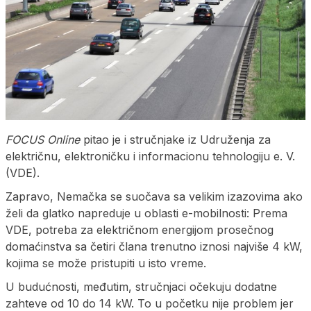
FOCUS Online
pitao je i stručnjake iz Udruženja za
električnu, elektroničku i informacionu tehnologiju e. V.
(VDE).
Zapravo, Nemačka se suočava sa velikim izazovima ako
želi da glatko napreduje u oblasti e-mobilnosti: Prema
VDE, potreba za električnom energijom prosečnog
domaćinstva sa četiri člana trenutno iznosi najviše 4 kW,
kojima se može pristupiti u isto vreme.
U budućnosti, međutim, stručnjaci očekuju dodatne
zahteve od 10 do 14 kW. To u početku nije problem jer