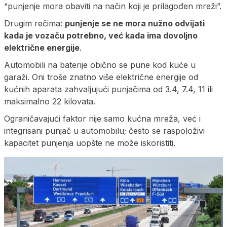
“punjenje mora obaviti na način koji je prilagođen mreži”.
Drugim rečima:
punjenje se ne mora nužno odvijati
kada je vozaču potrebno, već kada ima dovoljno
električne energije
.
Automobili na baterije obično se pune kod kuće u
garaži. Oni troše znatno više električne energije od
kućnih aparata zahvaljujući punjačima od 3.4, 7.4, 11 ili
maksimalno 22 kilovata.
Ograničavajući faktor nije samo kućna mreža, već i
integrisani punjač u automobilu; često se raspoloživi
kapacitet punjenja uopšte ne može iskoristiti.