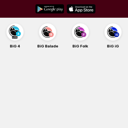
Skip
to
content
BiG 4
BiG Balade
BiG Folk
BiG iG