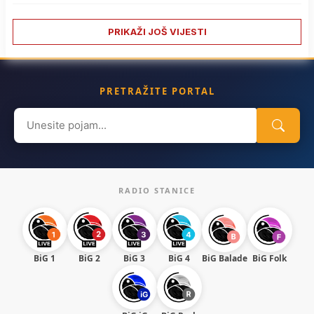
PRIKAŽI JOŠ VIJESTI
PRETRAŽITE PORTAL
Search
for:
RADIO STANICE
BiG 1
BiG 2
BiG 3
BiG 4
BiG Balade
BiG Folk