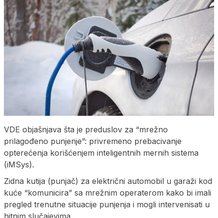
VDE objašnjava šta je preduslov za “mrežno
prilagođeno punjenje”: privremeno prebacivanje
opterećenja korišćenjem inteligentnih mernih sistema
(iMSys).
Zidna kutija (punjač) za električni automobil u garaži kod
kuće “komunicira” sa mrežnim operaterom kako bi imali
pregled trenutne situacije punjenja i mogli intervenisati u
hitnim slučajevima.