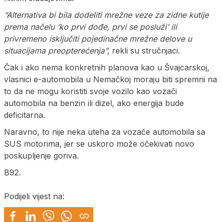
“Alternativa bi bila dodeliti mrežne veze za zidne kutije
prema načelu ‘ko prvi dođe, prvi se posluži’ ili
privremeno isključiti pojedinačne mrežne delove u
situacijama preopterećenja”,
rekli su stručnjaci.
Čak i ako nema konkretnih planova kao u Švajcarskoj,
vlasnici e-automobila u Nemačkoj moraju biti spremni na
to da ne mogu koristiti svoje vozilo kao vozači
automobila na benzin ili dizel, ako energija bude
deficitarna.
Naravno, to nije neka uteha za vozače automobila sa
SUS motorima, jer se uskoro može očekivati novo
poskupljenje goriva.
B92.
Podijeli vijest na: