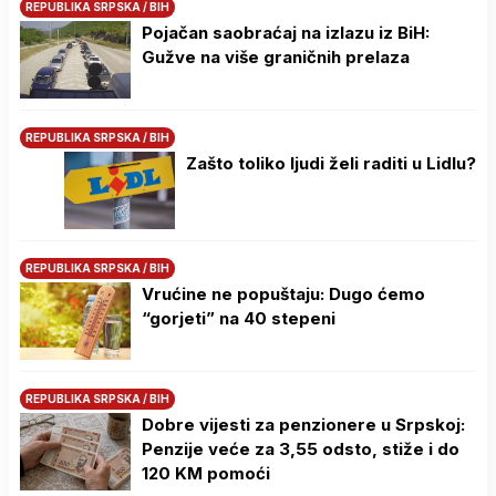
REPUBLIKA SRPSKA / BIH
Pojačan saobraćaj na izlazu iz BiH:
Gužve na više graničnih prelaza
REPUBLIKA SRPSKA / BIH
Zašto toliko ljudi želi raditi u Lidlu?
REPUBLIKA SRPSKA / BIH
Vrućine ne popuštaju: Dugo ćemo
“gorjeti” na 40 stepeni
REPUBLIKA SRPSKA / BIH
Dobre vijesti za penzionere u Srpskoj:
Penzije veće za 3,55 odsto, stiže i do
120 KM pomoći