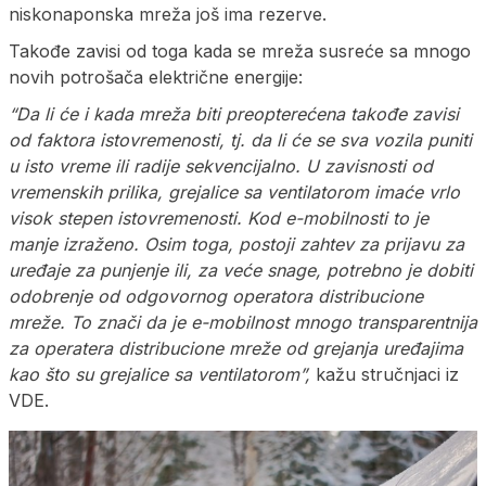
niskonaponska mreža još ima rezerve.
Takođe zavisi od toga kada se mreža susreće sa mnogo
novih potrošača električne energije:
“Da li će i kada mreža biti preopterećena takođe zavisi
od faktora istovremenosti, tj. da li će se sva vozila puniti
u isto vreme ili radije sekvencijalno. U zavisnosti od
vremenskih prilika, grejalice sa ventilatorom imaće vrlo
visok stepen istovremenosti. Kod e-mobilnosti to je
manje izraženo. Osim toga, postoji zahtev za prijavu za
uređaje za punjenje ili, za veće snage, potrebno je dobiti
odobrenje od odgovornog operatora distribucione
mreže. To znači da je e-mobilnost mnogo transparentnija
za operatera distribucione mreže od grejanja uređajima
kao što su grejalice sa ventilatorom”,
kažu stručnjaci iz
VDE.