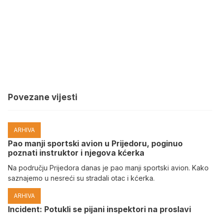
Povezane vijesti
ARHIVA
Pao manji sportski avion u Prijedoru, poginuo
poznati instruktor i njegova kćerka
Na području Prijedora danas je pao manji sportski avion. Kako
saznajemo u nesreći su stradali otac i kćerka.
ARHIVA
Incident: Potukli se pijani inspektori na proslavi