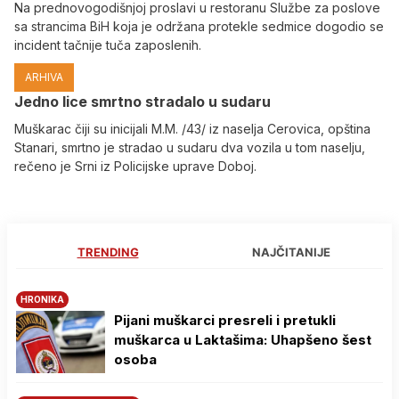
Na prednovogodišnjoj proslavi u restoranu Službe za poslove
sa strancima BiH koja je održana protekle sedmice dogodio se
incident tačnije tuča zaposlenih.
ARHIVA
Јedno lice smrtno stradalo u sudaru
Muškarac čiji su inicijali M.M. /43/ iz naselja Cerovica, opština
Stanari, smrtno je stradao u sudaru dva vozila u tom naselju,
rečeno je Srni iz Policijske uprave Doboj.
TRENDING
NAJČITANIJE
HRONIKA
Pijani muškarci presreli i pretukli
muškarca u Laktašima: Uhapšeno šest
osoba