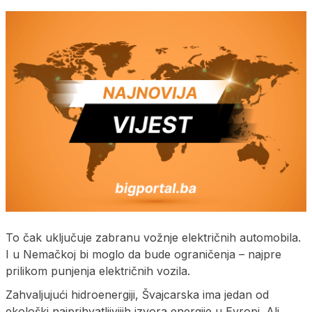
To čak uključuje zabranu vožnje električnih automobila.
I u Nemačkoj bi moglo da bude ograničenja – najpre
prilikom punjenja električnih vozila.
Zahvaljujući hidroenergiji, Švajcarska ima jedan od
ekološki najprihvatljivijih izvora energije u Evropi. Ali