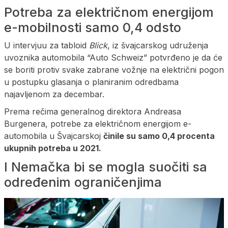
Potreba za električnom energijom
e-mobilnosti samo 0,4 odsto
U intervjuu za tabloid
Blick
, iz švajcarskog udruženja
uvoznika automobila “Auto Schweiz” potvrđeno je da će
se boriti protiv svake zabrane vožnje na električni pogon
u postupku glasanja o planiranim odredbama
najavljenom za decembar.
Prema rečima generalnog direktora Andreasa
Burgenera, potrebe za električnom energijom e-
automobila u Švajcarskoj
činile su samo 0,4 procenta
ukupnih potreba u 2021.
I Nemačka bi se mogla suočiti sa
određenim ograničenjima