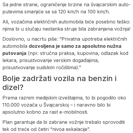
Sa jedne strane, ograničenje brzine na švajcarskim auto-
putevima smanjiće se sa 120 km/h na 100 km/h.
Ali, vozačima električnih automobila biće posebno teško:
njima bi u slučaju nestanka struje bila zabranjena vožnja!
Doslovno, u nacrtu piše: “Privatna upotreba električnih
automobila
dozvoljena je samo za apsolutno nužna
putovanja
(npr. stručna praksa, kupovina, odlazak kod
lekara, prisustvovanje verskim događajima,
prisustvovanje sudskim ročištima).”
Bolje zadržati vozila na benzin i
dizel?
Prema raznim medijskim izveštajima, to bi pogodilo oko
110.000 vozača u Švajcarskoj – i naravno bilo bi
apsolutno kobno za rast e-mobilnosti.
Plan garantuje da bi zabrane vožnje trebalo sprovoditi
tek od treće od četiri “nivoa eskalacije”.