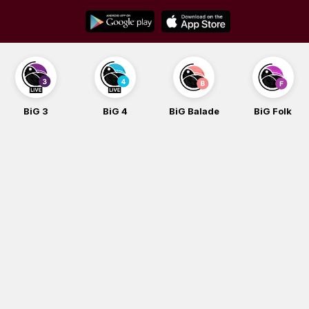
Skip
to
content
BiG 3
BiG 4
BiG Balade
BiG Folk