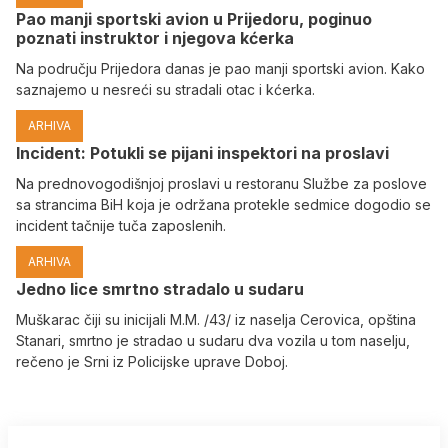
Pao manji sportski avion u Prijedoru, poginuo
poznati instruktor i njegova kćerka
Na području Prijedora danas je pao manji sportski avion. Kako
saznajemo u nesreći su stradali otac i kćerka.
ARHIVA
Incident: Potukli se pijani inspektori na proslavi
Na prednovogodišnjoj proslavi u restoranu Službe za poslove
sa strancima BiH koja je održana protekle sedmice dogodio se
incident tačnije tuča zaposlenih.
ARHIVA
Јedno lice smrtno stradalo u sudaru
Muškarac čiji su inicijali M.M. /43/ iz naselja Cerovica, opština
Stanari, smrtno je stradao u sudaru dva vozila u tom naselju,
rečeno je Srni iz Policijske uprave Doboj.