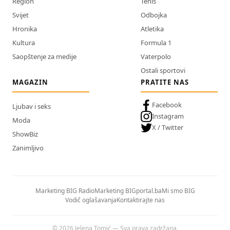
Region
Tenis
Svijet
Odbojka
Hronika
Atletika
Kultura
Formula 1
Saopštenje za medije
Vaterpolo
Ostali sportovi
MAGAZIN
PRATITE NAS
Facebook
Ljubav i seks
Instagram
Moda
X / Twitter
ShowBiz
Zanimljivo
Marketing BIG Radio
Marketing BIGportal.ba
Mi smo BIG
Vodič oglašavanja
Kontaktirajte nas
© 2026 Jelena Tomić — Sva prava zadržana.