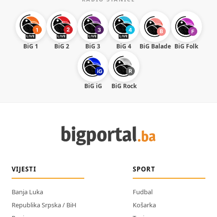
BiG 1
BiG 2
BiG 3
BiG 4
BiG Balade
BiG Folk
BiG iG
BiG Rock
VIJESTI
SPORT
Banja Luka
Fudbal
Republika Srpska / BiH
Košarka