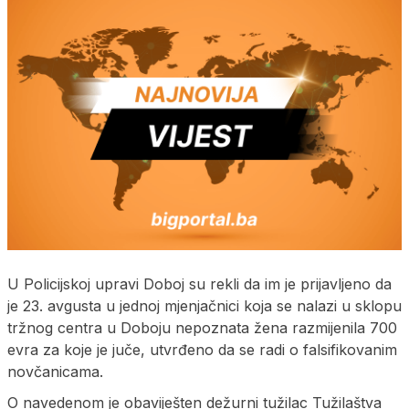
U Policijskoj upravi Doboj su rekli da im je prijavljeno da
je 23. avgusta u jednoj mjenjačnici koja se nalazi u sklopu
tržnog centra u Doboju nepoznata žena razmijenila 700
evra za koje je juče, utvrđeno da se radi o falsifikovanim
novčanicama.
O navedenom je obaviješten dežurni tužilac Tužilaštva