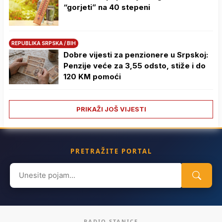
“gorjeti” na 40 stepeni
REPUBLIKA SRPSKA / BIH
Dobre vijesti za penzionere u Srpskoj:
Penzije veće za 3,55 odsto, stiže i do
120 KM pomoći
PRIKAŽI JOŠ VIJESTI
PRETRAŽITE PORTAL
Search
for:
RADIO STANICE