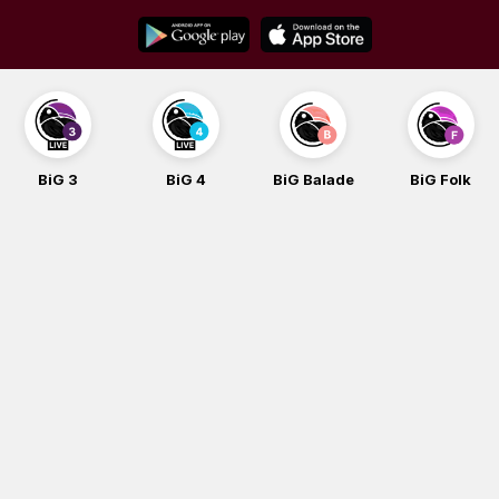
Skip
to
content
BiG 3
BiG 4
BiG Balade
BiG Folk