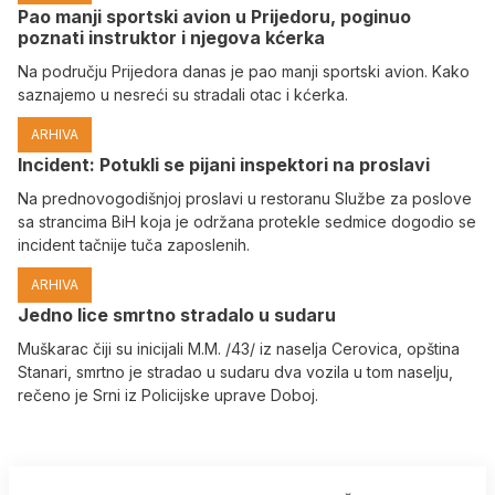
Pao manji sportski avion u Prijedoru, poginuo
poznati instruktor i njegova kćerka
Na području Prijedora danas je pao manji sportski avion. Kako
saznajemo u nesreći su stradali otac i kćerka.
ARHIVA
Incident: Potukli se pijani inspektori na proslavi
Na prednovogodišnjoj proslavi u restoranu Službe za poslove
sa strancima BiH koja je održana protekle sedmice dogodio se
incident tačnije tuča zaposlenih.
ARHIVA
Јedno lice smrtno stradalo u sudaru
Muškarac čiji su inicijali M.M. /43/ iz naselja Cerovica, opština
Stanari, smrtno je stradao u sudaru dva vozila u tom naselju,
rečeno je Srni iz Policijske uprave Doboj.