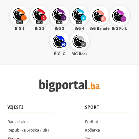
BiG 1
BiG 2
BiG 3
BiG 4
BiG Balade
BiG Folk
BiG iG
BiG Rock
VIJESTI
SPORT
Banja Luka
Fudbal
Republika Srpska / BiH
Košarka
Region
Tenis