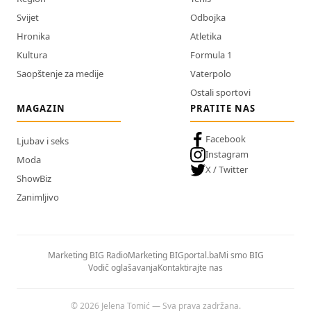
Svijet
Odbojka
Hronika
Atletika
Kultura
Formula 1
Saopštenje za medije
Vaterpolo
Ostali sportovi
MAGAZIN
PRATITE NAS
Facebook
Ljubav i seks
Instagram
Moda
X / Twitter
ShowBiz
Zanimljivo
Marketing BIG Radio
Marketing BIGportal.ba
Mi smo BIG
Vodič oglašavanja
Kontaktirajte nas
© 2026 Jelena Tomić — Sva prava zadržana.