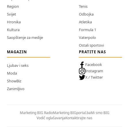
Region
Tenis
Svijet
Odbojka
Hronika
Atletika
Kultura
Formula 1
Saopštenje za medije
Vaterpolo
Ostali sportovi
MAGAZIN
PRATITE NAS
Facebook
Ljubav i seks
Instagram
Moda
X / Twitter
ShowBiz
Zanimljivo
Marketing BIG Radio
Marketing BIGportal.ba
Mi smo BIG
Vodič oglašavanja
Kontaktirajte nas