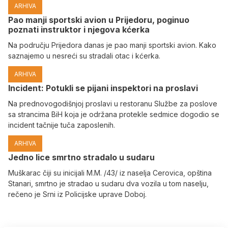
ARHIVA
Pao manji sportski avion u Prijedoru, poginuo
poznati instruktor i njegova kćerka
Na području Prijedora danas je pao manji sportski avion. Kako
saznajemo u nesreći su stradali otac i kćerka.
ARHIVA
Incident: Potukli se pijani inspektori na proslavi
Na prednovogodišnjoj proslavi u restoranu Službe za poslove
sa strancima BiH koja je održana protekle sedmice dogodio se
incident tačnije tuča zaposlenih.
ARHIVA
Јedno lice smrtno stradalo u sudaru
Muškarac čiji su inicijali M.M. /43/ iz naselja Cerovica, opština
Stanari, smrtno je stradao u sudaru dva vozila u tom naselju,
rečeno je Srni iz Policijske uprave Doboj.