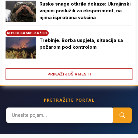
Ruske snage otkrile dokaze: Ukrajinski
vojnici poslužili za eksperiment, na
njima isprobana vakcina
REPUBLIKA SRPSKA / BIH
Trebinje: Borba uspjela, situacija sa
požarom pod kontrolom
PRIKAŽI JOŠ VIJESTI
PRETRAŽITE PORTAL
Search
for: