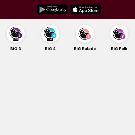
Skip
to
content
BiG 3
BiG 4
BiG Balade
BiG Folk