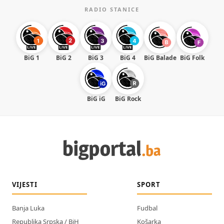
RADIO STANICE
BiG 1
BiG 2
BiG 3
BiG 4
BiG Balade
BiG Folk
BiG iG
BiG Rock
VIJESTI
SPORT
Banja Luka
Fudbal
Republika Srpska / BiH
Košarka